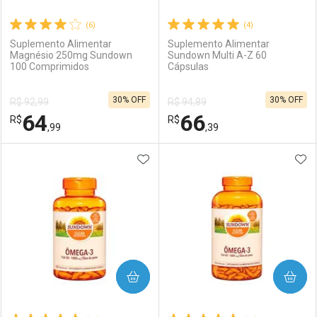
(6)
(4)
Suplemento Alimentar
Suplemento Alimentar
Magnésio 250mg Sundown
Sundown Multi A-Z 60
100 Comprimidos
Cápsulas
Ativar Desconto
Ativar Desconto
30% OFF
30% OFF
R$ 92,99
R$ 94,89
Comprar sem Desconto
Comprar sem Desconto
64
66
R$
Comprar sem Desconto
R$
Comprar sem Desconto
Por R$ 175,59/cada
Por R$ 66,39/cada
,99
,39
Por R$ 175,59/cada
Por R$ 66,39/cada
ADICIONAR AOS FAVORITOS
ADI
FECHAR
FECHAR
F
F
Laboratório
Por Menos
Laboratório
Por Menos
COMPRAR
COMPRAR