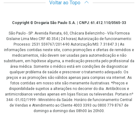
Voltar ao Topo
Copyright
Copyright © Drogaria São Paulo S.A. | CNPJ: 61.412.110/0565-33
São Paulo - SP: Avenida Renata, 60, Chácara Belenzinho - Vila Formosa
Gislaine Lima Meo CRF 40.354 | 24 horas| Autorização de funcionamento:
Processo: 2531.559767/2014-90 Autorização/MS: 7.31847.3 | As
informações contidas neste site, como promoções e ofertas de remédios e
medicamentos, não devem ser usadas para automedicação e não
substituem, em hipótese alguma, a medicação prescrita pelo profissional da
área médica. Somente o médico está em condições de diagnosticar
qualquer problema de saúde e prescrever o tratamento adequado. Os
preços e as promoções são válidos apenas para compras via internet. As
fotos contidas em nosso site são meramente ilustrativas. *Preços e
disponibilidade sujeitos a alterações no decorrer do dia. Antibióticos e
antimicrobianos vendas apenas em lojas físicas ou televendas. Portaria nº
344 - 01/02/1999 - Ministério da Saúde. Horário de funcionamento Central
de Vendas e Atendimento ao Cliente 4003 3393 ou 0800 779 8767 de
domingo a domingo das 08h00 às 20h00.
LGPD Aceite os Cookies