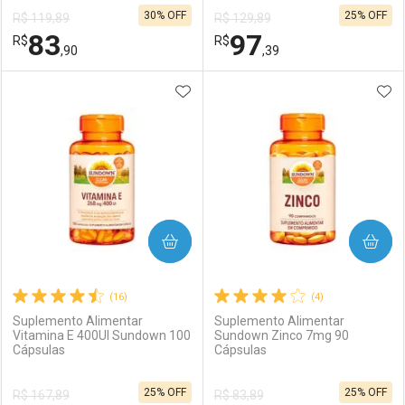
30% OFF
25% OFF
R$ 119,89
R$ 129,89
Comprar sem Desconto
Comprar sem Desconto
83
97
R$
Comprar sem Desconto
R$
Comprar sem Desconto
Por R$ 112,39/cada
Por R$ 49,39/cada
,90
,39
Por R$ 112,39/cada
Por R$ 49,39/cada
ADICIONAR AOS FAVORITOS
ADI
FECHAR
FECHAR
F
F
Laboratório
Por Menos
Laboratório
Por Menos
COMPRAR
COMPRAR
(16)
(4)
Suplemento Alimentar
Suplemento Alimentar
Vitamina E 400UI Sundown 100
Sundown Zinco 7mg 90
Cápsulas
Cápsulas
Ativar Desconto
Ativar Desconto
25% OFF
25% OFF
R$ 167,89
R$ 83,89
Comprar sem Desconto
Comprar sem Desconto