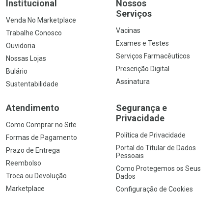
Institucional
Nossos
Serviços
Venda No Marketplace
Vacinas
Trabalhe Conosco
Exames e Testes
Ouvidoria
Serviços Farmacêuticos
Nossas Lojas
Prescrição Digital
Bulário
Assinatura
Sustentabilidade
Atendimento
Segurança e
Privacidade
Como Comprar no Site
Política de Privacidade
Formas de Pagamento
Portal do Titular de Dados
Prazo de Entrega
Pessoais
Reembolso
Como Protegemos os Seus
Troca ou Devolução
Dados
Marketplace
Configuração de Cookies