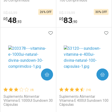
30 Comprimidos
100 Comprimidos
Ativar Desconto
Ativar Desconto
26% OFF
30% OFF
R$ 65,99
R$ 119,99
Comprar sem Desconto
Comprar sem Desconto
48
83
R$
Comprar sem Desconto
R$
Comprar sem Desconto
Por R$ 184,99/cada
Por R$ 149,99/cada
,93
,90
Por R$ 184,99/cada
Por R$ 149,99/cada
ADICIONAR AOS FAVORITOS
ADI
FECHAR
FECHAR
F
F
Laboratório
Por Menos
Laboratório
Por Menos
COMPRAR
COMPRAR
(4)
(16)
Suplemento Alimentar
Suplemento Alimentar
Vitamina E 1000UI Sundown 30
Vitamina E 400UI Sundown 100
Cápsulas
Cápsulas
Ativar Desconto
Ativar Desconto