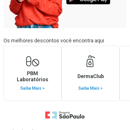
Os melhores descontos você encontra aqui
PBM
DermaClub
Laboratórios
Saiba Mais >
Saiba Mais >
Ir para a Home