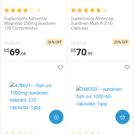
(6)
(4)
Suplemento Alimentar
Suplemento Alimentar
Magnésio 250mg Sundown
Sundown Multi A-Z 60
100 Comprimidos
Cápsulas
Ativar Desconto
Ativar Desconto
26% OFF
25% OFF
R$ 92,99
R$ 94,89
Comprar sem Desconto
Comprar sem Desconto
69
70
R$
Comprar sem Desconto
R$
Comprar sem Desconto
Por R$ 175,59/cada
Por R$ 100,72/cada
,04
,99
Por R$ 175,59/cada
Por R$ 100,72/cada
ADICIONAR AOS FAVORITOS
ADI
FECHAR
FECHAR
F
F
Laboratório
Por Menos
Laboratório
Por Menos
COMPRAR
COMPRAR