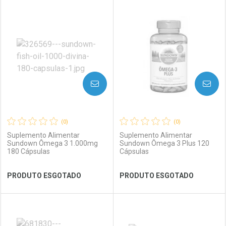
Por R$ 83,05/cada
Por R$ 116,99/cada
FECHAR
FECHAR
FEC
FEC
Laboratório
Por Menos
Laboratório
Por Menos
AVISE-ME
AVISE-ME
(0)
(0)
Suplemento Alimentar
Suplemento Alimentar
Sundown Ômega 3 1.000mg
Sundown Ômega 3 Plus 120
180 Cápsulas
Cápsulas
Ver Desconto Convênio
Ver Desconto Convênio
PRODUTO ESGOTADO
PRODUTO ESGOTADO
FECHAR
FECHAR
FEC
FEC