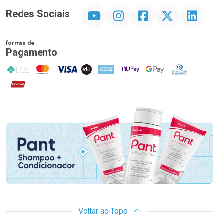
YouTube
Instagram
Facebook
Twitter
Linkedin
Redes Sociais
formas de
Pagamento
PIX
MasterCard
VISA
ELO
AMEX
NuPay
Google Pay
Diners Club
Hipercard
Promoção em Destaque
Voltar ao Topo