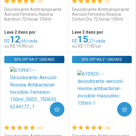
(49)
(21)
Desodorante Antitranspirante
Desodorante Antitranspirante
Aerosol Feminino Rexona
Aerosol Feminino Rexona
Bamboo 72 horas 150ml
Cotton Dry 72 horas 150ml
Ativar Desconto
Ativar Desconto
Leve 2 itens por
Leve 2 itens por
12
15
Comprar sem Desconto
Comprar sem Desconto
R$
,66/cada
R$
,21/cada
Comprar sem Desconto
Comprar sem Desconto
Por R$ 14,90/cada
Por R$ 17,90/cada
ou R$ 14,90/un
ou R$ 17,90/un
Por R$ 14,90/cada
Por R$ 17,90/cada
30% OFF NA 2° UNIDADE
FECHAR
FECHAR
30% OFF NA 2° UNIDADE
F
F
Laboratório
Por Menos
Laboratório
Por Menos
COMPRAR
COMPRAR
(43)
(84)