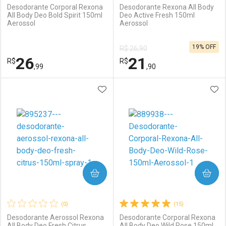
Desodorante Corporal Rexona
Desodorante Rexona All Body
All Body Deo Bold Spirit 150ml
Deo Active Fresh 150ml
Aerossol
Aerossol
Ativar Desconto
Ativar Desconto
19% OFF
R$ 26,90
Comprar sem Desconto
Comprar sem Desconto
26
21
R$
Comprar sem Desconto
R$
Comprar sem Desconto
Por R$ 14,90/cada
Por R$ 21,90/cada
,99
,90
Por R$ 14,90/cada
Por R$ 21,90/cada
ADICIONAR AOS FAVORITOS
ADI
FECHAR
FECHAR
F
F
Laboratório
Por Menos
Laboratório
Por Menos
COMPRAR
COMPRAR
(0)
(15)
Desodorante Aerossol Rexona
Desodorante Corporal Rexona
All Body Deo Fresh Citrus
All Body Deo Wild Rose 150ml