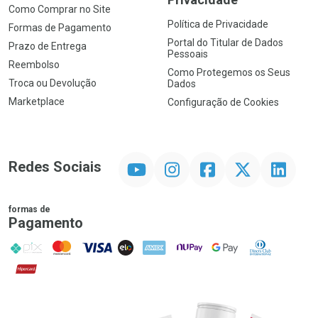
Como Comprar no Site
Política de Privacidade
Formas de Pagamento
Portal do Titular de Dados
Prazo de Entrega
Pessoais
Reembolso
Como Protegemos os Seus
Troca ou Devolução
Dados
Marketplace
Configuração de Cookies
YouTube
Instagram
Facebook
Twitter
Linkedin
Redes Sociais
formas de
Pagamento
PIX
MasterCard
VISA
ELO
AMEX
NuPay
Google Pay
Diners Club
Hipercard
Promoção em Destaque