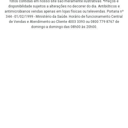
fotos contidas em nosso site são meramente ilustrativas. *Preços e
disponibilidade sujeitos a alterações no decorrer do dia. Antibióticos e
antimicrobianos vendas apenas em lojas físicas ou televendas. Portaria nº
344 - 01/02/1999 - Ministério da Saúde. Horário de funcionamento Central
de Vendas e Atendimento ao Cliente 4003 3393 ou 0800 779 8767 de
domingo a domingo das 08h00 às 20h00.
LGPD Aceite os Cookies