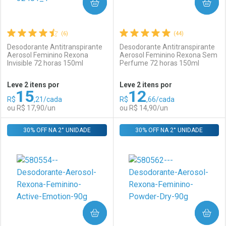
COMPRAR
COMPRAR
(6)
(44)
Desodorante Antitranspirante
Desodorante Antitranspirante
Aerosol Feminino Rexona
Aerosol Feminino Rexona Sem
Invisible 72 horas 150ml
Perfume 72 horas 150ml
Leve 2 itens por
Leve 2 itens por
15
12
R$
,21/cada
R$
,66/cada
ou R$ 17,90/un
ou R$ 14,90/un
30% OFF NA 2° UNIDADE
FECHAR
FECHAR
30% OFF NA 2° UNIDADE
F
F
Laboratório
Por Menos
Laboratório
Por Menos
COMPRAR
COMPRAR