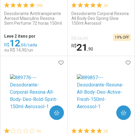
(93)
(5)
Desodorante Antitranspirante
Desodorante Corporal Rexona
Aerosol Masculino Rexona
All Body Deo Spring Glow
Sem Perfume 72 horas 150ml
150ml Aerossol
Ativar Desconto
Ativar Desconto
Leve 2 itens por
19% OFF
R$ 26,90
12
Comprar sem Desconto
Comprar sem Desconto
21
R$
,66/cada
Comprar sem Desconto
R$
Comprar sem Desconto
Por R$ 23,59/cada
Por R$ 21,99/cada
,90
ou R$ 14,90/un
Por R$ 23,59/cada
Por R$ 21,99/cada
ADICIONAR AOS FAVORITOS
ADI
FECHAR
FECHAR
F
F
Laboratório
Por Menos
Laboratório
Por Menos
COMPRAR
COMPRAR
(1)
(3)