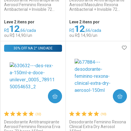
Desodorante Antitranspirante
Desodorante Antitranspirante
Aerosol Feminino Rexona
Aerosol Masculino Rexona
Antibacterial + Invisible 72
Antibacterial + Invisible 72
Ativar Desconto
Ativar Desconto
horas 150ml
horas 150ml
Leve 2 itens por
Leve 2 itens por
12
12
Comprar sem Desconto
Comprar sem Desconto
R$
,66/cada
R$
,66/cada
Comprar sem Desconto
Comprar sem Desconto
Por R$ 14,90/cada
Por R$ 17,90/cada
ou R$ 14,90/un
ou R$ 14,90/un
Por R$ 14,90/cada
Por R$ 17,90/cada
ADI
30% OFF NA 2° UNIDADE
FECHAR
FECHAR
F
F
Laboratório
Por Menos
Laboratório
Por Menos
COMPRAR
COMPRAR
(32)
(93)
Desodorante Antitranspirante
Desodorante Feminino Rexona
Aerosol Feminino Rexona Erva
Clinical Extra Dry Aerosol