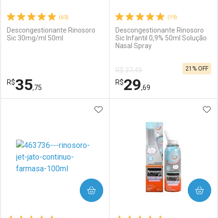
(63)
(19)
Descongestionante Rinosoro
Descongestionante Rinosoro
Sic 30mg/ml 50ml
Sic Infantil 0,9% 50ml Solução
Nasal Spray
Ativar Desconto
Ativar Desconto
21% OFF
R$ 37,49
Comprar sem Desconto
Comprar sem Desconto
35
29
R$
Comprar sem Desconto
R$
Comprar sem Desconto
Por R$ 20,78/cada
Por R$ 29,69/cada
,75
,69
Por R$ 20,78/cada
Por R$ 29,69/cada
ADICIONAR AOS FAVORITOS
ADI
FECHAR
FECHAR
F
F
Laboratório
Por Menos
Laboratório
Por Menos
COMPRAR
COMPRAR