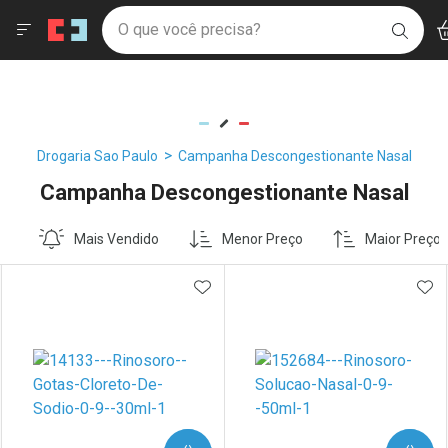
Drogaria São Paulo
Menu
Ac
Ir direto para a home
O que você precisa?
BUSC
Navegue pela página
Ir direto para o conteúdo
Faça a sua busca
Ir direto para a busca
Ir direto para a conta
Ir direto para a ajuda
Ir direto para a notificações
Drogaria Sao Paulo
Campanha Descongestionante Nasal
Ir direto para o carrinho
Ir direto para o menu
Campanha Descongestionante Nasal
Mais Vendido
Menor Preço
Maior Preço
ADICIONAR AOS FAVORITOS
ADI