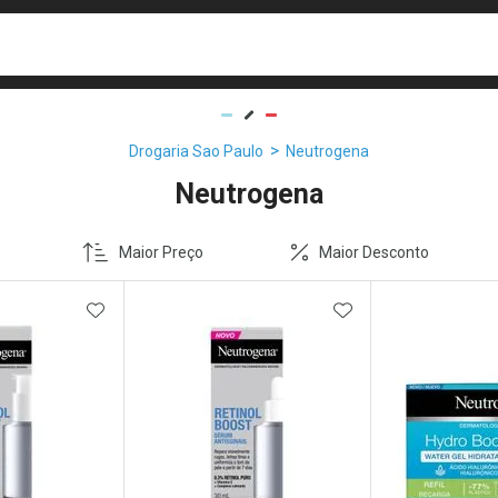
busca
isa?
Drogaria Sao Paulo
Neutrogena
Neutrogena
Maior Preço
Maior Desconto
FAVORITOS
ADICIONAR AOS FAVORITOS
ADICIONAR AOS 