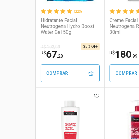
(223)
Hidratante Facial
Creme Facial 
Neutrogena Hydro Boost
Neutrogena R
Water Gel 50g
30ml
35% OFF
R$ 102,99
67
180
R$
R$
,28
,99
COMPRAR
COMPRAR
ADICIONAR AOS 
FECHAR
FECHAR
Laboratório
Por Menos
Laborató
Por Men