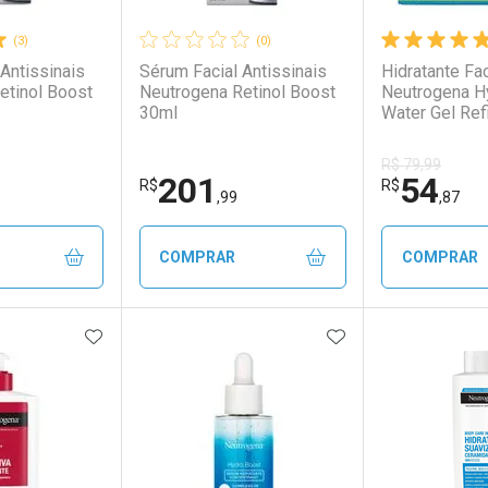
(3)
(0)
Antissinais
Sérum Facial Antissinais
Hidratante Fac
etinol Boost
Neutrogena Retinol Boost
Neutrogena H
30ml
Water Gel Ref
R$ 79,99
201
54
R$
R$
,99
,87
COMPRAR
COMPRAR
FAVORITOS
ADICIONAR AOS FAVORITOS
ADICIONAR AOS 
FECHAR
FECHAR
FECHAR
FECHAR
rio
os
Laboratório
Por Menos
Laborató
Por Men