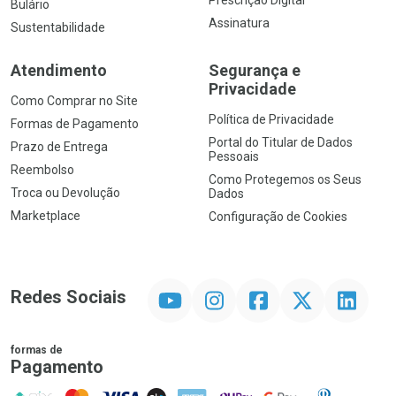
Prescrição Digital
Bulário
Assinatura
Sustentabilidade
Atendimento
Segurança e
Privacidade
Como Comprar no Site
Política de Privacidade
Formas de Pagamento
Portal do Titular de Dados
Prazo de Entrega
Pessoais
Reembolso
Como Protegemos os Seus
Troca ou Devolução
Dados
Marketplace
Configuração de Cookies
YouTube
Instagram
Facebook
Twitter
Linkedin
Redes Sociais
formas de
Pagamento
PIX
MasterCard
VISA
ELO
AMEX
NuPay
Google Pay
Diners Club