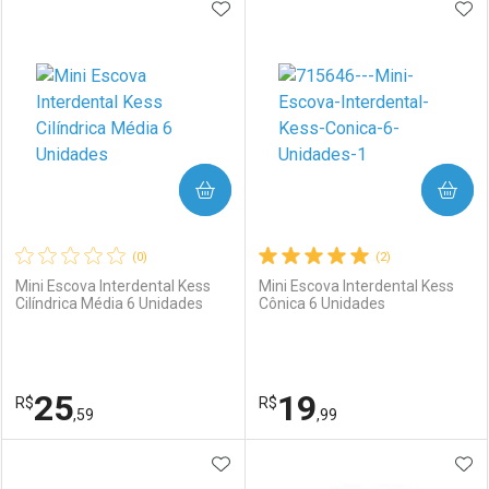
ADICIONAR AOS FAVORITOS
ADI
FECHAR
FECHAR
F
F
Laboratório
Por Menos
Laboratório
Por Menos
COMPRAR
COMPRAR
(0)
(2)
Mini Escova Interdental Kess
Mini Escova Interdental Kess
Cilíndrica Média 6 Unidades
Cônica 6 Unidades
Ativar Desconto
Ativar Desconto
Comprar sem Desconto
Comprar sem Desconto
25
19
R$
Comprar sem Desconto
R$
Comprar sem Desconto
Por R$ 19,99/cada
Por R$ 24,99/cada
,59
,99
Por R$ 19,99/cada
Por R$ 24,99/cada
ADICIONAR AOS FAVORITOS
ADI
FECHAR
FECHAR
F
F