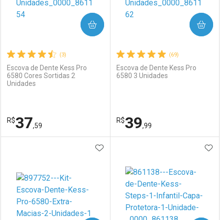
COMPRAR
COMPRAR
(3)
(69)
Escova de Dente Kess Pro
Escova de Dente Kess Pro
6580 Cores Sortidas 2
6580 3 Unidades
Unidades
Ativar Desconto
Ativar Desconto
Comprar sem Desconto
Comprar sem Desconto
37
39
R$
Comprar sem Desconto
R$
Comprar sem Desconto
Por R$ 14,59/cada
Por R$ 69,99/cada
,59
,99
Por R$ 14,59/cada
Por R$ 69,99/cada
ADICIONAR AOS FAVORITOS
ADI
FECHAR
FECHAR
F
F
Laboratório
Por Menos
Laboratório
Por Menos