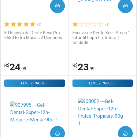
COMPRAR
COMPRAR
(3)
(1)
Kit Escova de Dente Kess Pro
Escova de Dente Kess Steps 1
6580 Extra Macias 2 Unidades
Infantil Capa Protetora 1
Unidade
Ativar Desconto
Ativar Desconto
Comprar sem Desconto
Comprar sem Desconto
24
23
R$
Comprar sem Desconto
R$
Comprar sem Desconto
Por R$ 37,59/cada
Por R$ 39,99/cada
,99
,99
Por R$ 37,59/cada
Por R$ 39,99/cada
LEVE 2 PAGUE 1
FECHAR
FECHAR
LEVE 2 PAGUE 1
F
F
Laboratório
Por Menos
Laboratório
Por Menos
COMPRAR
COMPRAR