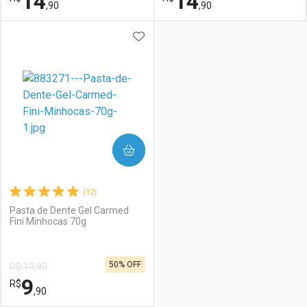
14
14
,90
,90
Por R$ 9,90/cada
Por R$ 14,90/cada
ADICIONAR AOS FAVORITOS
FECHAR
FECHAR
F
F
Laboratório
Por Menos
Laboratório
Por Menos
COMPRAR
(12)
Pasta de Dente Gel Carmed
Fini Minhocas 70g
Ativar Desconto
Ativar Desconto
50% OFF
R$ 19,90
Comprar sem Desconto
Comprar sem Desconto
9
R$
Comprar sem Desconto
Comprar sem Desconto
Por R$ 14,90/cada
Por R$ 14,90/cada
,90
Por R$ 14,90/cada
Por R$ 14,90/cada