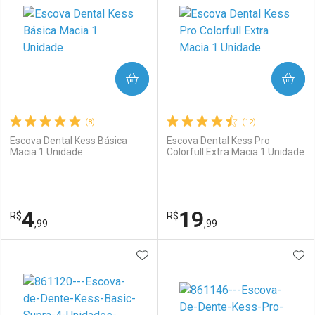
Laboratório
Por Menos
Laboratório
Por Menos
COMPRAR
COMPRAR
(8)
(12)
Escova Dental Kess Básica
Escova Dental Kess Pro
Macia 1 Unidade
Colorfull Extra Macia 1 Unidade
Ativar Desconto
Ativar Desconto
Comprar sem Desconto
Comprar sem Desconto
4
19
R$
Comprar sem Desconto
R$
Comprar sem Desconto
Por R$ 25,59/cada
Por R$ 24,59/cada
,99
,99
Por R$ 25,59/cada
Por R$ 24,59/cada
ADICIONAR AOS FAVORITOS
ADI
FECHAR
FECHAR
F
F
Laboratório
Por Menos
Laboratório
Por Menos