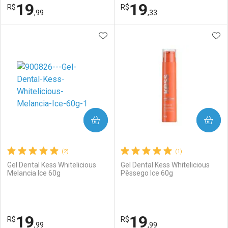
19
19
R$
Comprar sem Desconto
R$
Comprar sem Desconto
Por R$ 72,59/cada
Por R$ 72,59/cada
,99
,33
Por R$ 72,59/cada
Por R$ 72,59/cada
ADICIONAR AOS FAVORITOS
ADI
FECHAR
FECHAR
F
F
Laboratório
Por Menos
Laboratório
Por Menos
COMPRAR
COMPRAR
(2)
(1)
Gel Dental Kess Whitelicious
Gel Dental Kess Whitelicious
Melancia Ice 60g
Pêssego Ice 60g
Ativar Desconto
Ativar Desconto
Comprar sem Desconto
Comprar sem Desconto
19
19
R$
Comprar sem Desconto
R$
Comprar sem Desconto
Por R$ 19,99/cada
Por R$ 19,33/cada
,99
,99