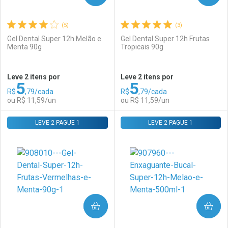
(5)
(3)
Gel Dental Super 12h Melão e
Gel Dental Super 12h Frutas
Menta 90g
Tropicais 90g
Ativar Desconto
Ativar Desconto
Leve 2 itens por
Leve 2 itens por
5
5
Comprar sem Desconto
Comprar sem Desconto
R$
,79/cada
R$
,79/cada
Comprar sem Desconto
Comprar sem Desconto
Por R$ 24,99/cada
Por R$ 23,99/cada
ou R$ 11,59/un
ou R$ 11,59/un
Por R$ 24,99/cada
Por R$ 23,99/cada
LEVE 2 PAGUE 1
FECHAR
FECHAR
LEVE 2 PAGUE 1
F
F
Laboratório
Por Menos
Laboratório
Por Menos
COMPRAR
COMPRAR