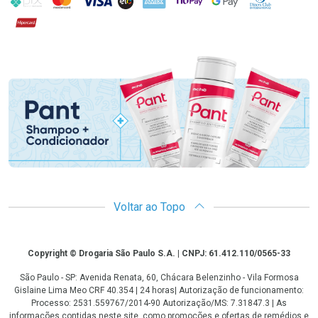
Hipercard
Promoção em Destaque
Voltar ao Topo
Copyright
Copyright © Drogaria São Paulo S.A. | CNPJ: 61.412.110/0565-33
São Paulo - SP: Avenida Renata, 60, Chácara Belenzinho - Vila Formosa
Gislaine Lima Meo CRF 40.354 | 24 horas| Autorização de funcionamento:
Processo: 2531.559767/2014-90 Autorização/MS: 7.31847.3 | As
informações contidas neste site, como promoções e ofertas de remédios e