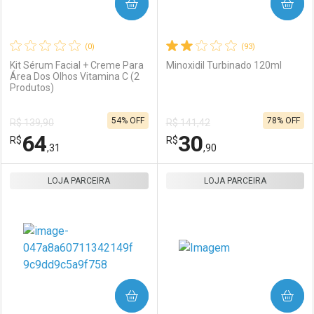
COMPRAR
COMPRAR
(0)
(93)
Kit Sérum Facial + Creme Para
Minoxidil Turbinado 120ml
Área Dos Olhos Vitamina C (2
Produtos)
54% OFF
78% OFF
R$ 139,90
R$ 141,42
64
30
R$
R$
,31
,90
LOJA PARCEIRA
FECHAR
FECHAR
LOJA PARCEIRA
F
F
Laboratório
Por Menos
Laboratório
Por Menos
COMPRAR
COMPRAR