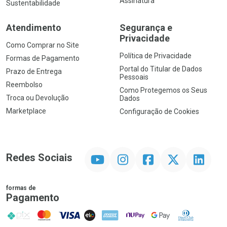
Assinatura
Sustentabilidade
Atendimento
Segurança e
Privacidade
Como Comprar no Site
Política de Privacidade
Formas de Pagamento
Portal do Titular de Dados
Prazo de Entrega
Pessoais
Reembolso
Como Protegemos os Seus
Troca ou Devolução
Dados
Marketplace
Configuração de Cookies
YouTube
Instagram
Facebook
Twitter
Linkedin
Redes Sociais
formas de
Pagamento
PIX
MasterCard
VISA
ELO
AMEX
NuPay
Google Pay
Diners Club