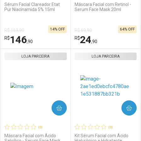
Sérum Facial Clareador Etat
Máscara Facial com Retinol -
Pur Niacinamida 5% 15ml
Serum Face Mask 20ml
Ativar Desconto
Ativar Desconto
14% OFF
64% OFF
R$ 169,90
R$ 69,90
Comprar sem Desconto
Comprar sem Desconto
146
24
R$
Comprar sem Desconto
R$
Comprar sem Desconto
Por R$ 36,71/cada
Por R$ 99,90/cada
,90
,90
Por R$ 36,71/cada
Por R$ 99,90/cada
LOJA PARCEIRA
FECHAR
FECHAR
LOJA PARCEIRA
F
F
Laboratório
Por Menos
Laboratório
Por Menos
COMPRAR
COMPRAR
(0)
(0)
Máscara Facial com Ácido
Kit Sérum Facial com Ácido
Salicílico - Serum Face Mask
Hialurônico + Hidratante