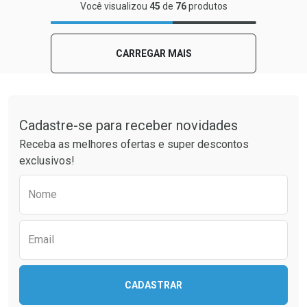
FECHAR
FECHAR
Você visualizou
45
de
76
produtos
Laboratório
Por Menos
CARREGAR MAIS
Tudo sobre a Drogaria São Paulo
Cadastre-se para receber novidades
Receba as melhores ofertas e super descontos
exclusivos!
Preencha o formulário abaixo para receber 
Nome
Ver Desconto Convênio
Email
CADASTRAR