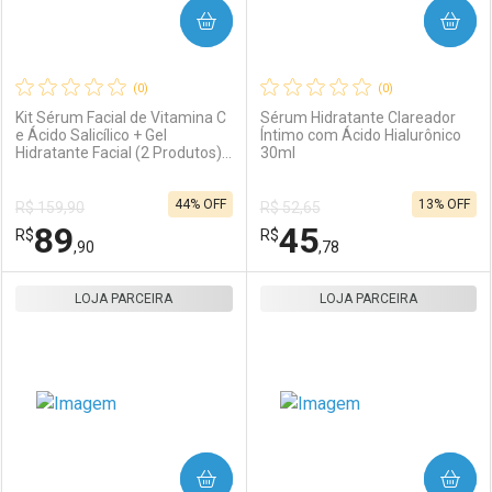
COMPRAR
COMPRAR
(0)
(0)
Kit Sérum Facial de Vitamina C
Sérum Hidratante Clareador
e Ácido Salicílico + Gel
Íntimo com Ácido Hialurônico
Hidratante Facial (2 Produtos)
30ml
Ativar Desconto
Ativar Desconto
Océane
44% OFF
13% OFF
R$ 159,90
R$ 52,65
Comprar sem Desconto
Comprar sem Desconto
89
45
R$
Comprar sem Desconto
R$
Comprar sem Desconto
Por R$ 618,00/cada
Por R$ 49,00/cada
,90
,78
Por R$ 618,00/cada
Por R$ 49,00/cada
LOJA PARCEIRA
FECHAR
FECHAR
LOJA PARCEIRA
F
F
Laboratório
Por Menos
Laboratório
Por Menos
COMPRAR
COMPRAR