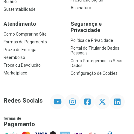
Prescrição Digital
Bulário
Assinatura
Sustentabilidade
Atendimento
Segurança e
Privacidade
Como Comprar no Site
Política de Privacidade
Formas de Pagamento
Portal do Titular de Dados
Prazo de Entrega
Pessoais
Reembolso
Como Protegemos os Seus
Troca ou Devolução
Dados
Marketplace
Configuração de Cookies
YouTube
Instagram
Facebook
Twitter
Linkedin
Redes Sociais
formas de
Pagamento
PIX
MasterCard
VISA
ELO
AMEX
NuPay
Google Pay
Diners Club