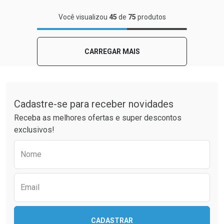
FECHAR
FECHAR
Você visualizou
45
de
75
produtos
Laboratório
Por Menos
CARREGAR MAIS
Tudo sobre a Drogaria São Paulo
Cadastre-se para receber novidades
Receba as melhores ofertas e super descontos
exclusivos!
Preencha o formulário abaixo para receber 
Nome
Ativar Desconto
Comprar sem Desconto
Email
Comprar sem Desconto
Por R$ 139,90/cada
Por R$ 139,90/cada
CADASTRAR