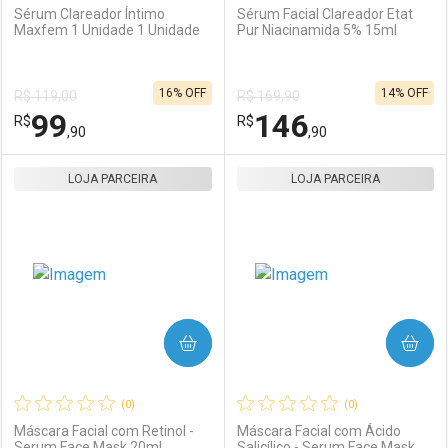
Sérum Clareador Íntimo
Sérum Facial Clareador Etat
Maxfem 1 Unidade 1 Unidade
Pur Niacinamida 5% 15ml
Ativar Desconto
Ativar Desconto
16% OFF
14% OFF
R$ 119,00
R$ 169,90
Comprar sem Desconto
Comprar sem Desconto
99
146
R$
Comprar sem Desconto
R$
Comprar sem Desconto
Por R$ 174,71/cada
Por R$ 36,71/cada
,90
,90
Por R$ 174,71/cada
Por R$ 36,71/cada
LOJA PARCEIRA
FECHAR
FECHAR
LOJA PARCEIRA
F
F
Laboratório
Por Menos
Laboratório
Por Menos
COMPRAR
COMPRAR
(0)
(0)
Máscara Facial com Retinol -
Máscara Facial com Ácido
Serum Face Mask 20ml
Salicílico - Serum Face Mask