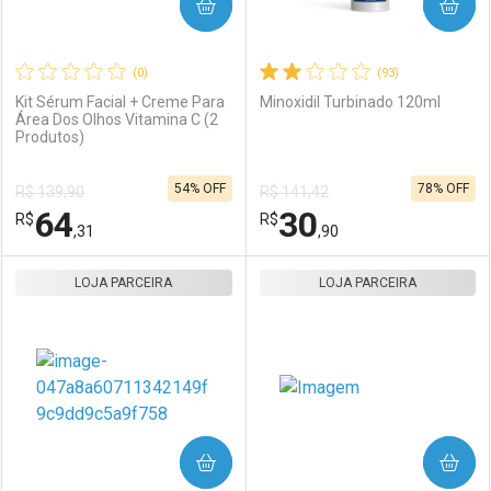
COMPRAR
COMPRAR
(0)
(93)
Kit Sérum Facial + Creme Para
Minoxidil Turbinado 120ml
Área Dos Olhos Vitamina C (2
Produtos)
54% OFF
78% OFF
R$ 139,90
R$ 141,42
64
30
R$
R$
,31
,90
LOJA PARCEIRA
FECHAR
FECHAR
LOJA PARCEIRA
F
F
Laboratório
Por Menos
Laboratório
Por Menos
COMPRAR
COMPRAR