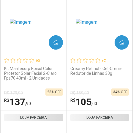
Laboratório
Por Menos
Laboratório
Por Menos
COMPRAR
COMPRAR
(0)
(0)
Kit Mantecorp Episol Color
Creamy Retinol - Gel-Creme
Protetor Solar Facial 2-Claro
Redutor de Linhas 30g
Fps70 40ml - 2 Unidades
Ativar Desconto
Ativar Desconto
23% OFF
34% OFF
R$ 179,90
R$ 159,00
Comprar sem Desconto
Comprar sem Desconto
137
105
R$
Comprar sem Desconto
R$
Comprar sem Desconto
Por R$ 56,90/cada
Por R$ 57,90/cada
,90
,00
Por R$ 56,90/cada
Por R$ 57,90/cada
LOJA PARCEIRA
FECHAR
FECHAR
LOJA PARCEIRA
F
F