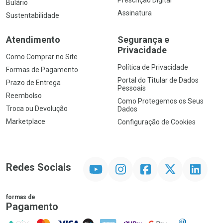
Prescrição Digital
Bulário
Assinatura
Sustentabilidade
Atendimento
Segurança e
Privacidade
Como Comprar no Site
Política de Privacidade
Formas de Pagamento
Portal do Titular de Dados
Prazo de Entrega
Pessoais
Reembolso
Como Protegemos os Seus
Troca ou Devolução
Dados
Marketplace
Configuração de Cookies
YouTube
Instagram
Facebook
Twitter
Linkedin
Redes Sociais
formas de
Pagamento
PIX
MasterCard
VISA
ELO
AMEX
NuPay
Google Pay
Diners Club