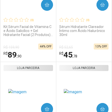
COMPRAR
COMPRAR
(0)
(0)
Kit Sérum Facial de Vitamina C
Sérum Hidratante Clareador
e Ácido Salicílico + Gel
Íntimo com Ácido Hialurônico
Hidratante Facial (2 Produtos)
30ml
Ativar Desconto
Ativar Desconto
Océane
44% OFF
13% OFF
R$ 159,90
R$ 52,65
Comprar sem Desconto
Comprar sem Desconto
89
45
R$
Comprar sem Desconto
R$
Comprar sem Desconto
Por R$ 712,00/cada
Por R$ 49,00/cada
,90
,78
Por R$ 712,00/cada
Por R$ 49,00/cada
LOJA PARCEIRA
FECHAR
FECHAR
LOJA PARCEIRA
F
F
Laboratório
Por Menos
Laboratório
Por Menos
COMPRAR
COMPRAR