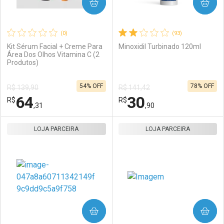
COMPRAR
COMPRAR
(0)
(93)
Kit Sérum Facial + Creme Para
Minoxidil Turbinado 120ml
Área Dos Olhos Vitamina C (2
Produtos)
54% OFF
78% OFF
R$ 139,90
R$ 141,42
64
30
R$
R$
,31
,90
LOJA PARCEIRA
FECHAR
FECHAR
LOJA PARCEIRA
F
F
Laboratório
Por Menos
Laboratório
Por Menos
COMPRAR
COMPRAR