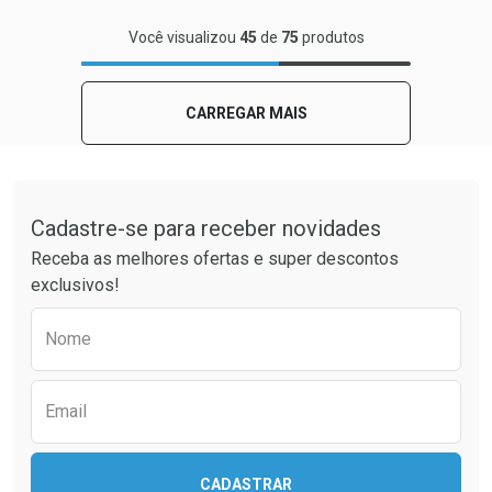
FECHAR
FECHAR
Você visualizou
45
de
75
produtos
Laboratório
Por Menos
CARREGAR MAIS
Tudo sobre a Drogaria São Paulo
Cadastre-se para receber novidades
Receba as melhores ofertas e super descontos
exclusivos!
Preencha o formulário abaixo para receber 
Nome
Ativar Desconto
Comprar sem Desconto
Email
Comprar sem Desconto
Por R$ 139,90/cada
Por R$ 139,90/cada
CADASTRAR