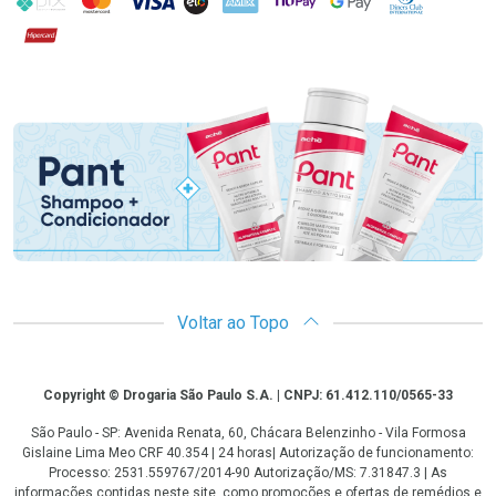
Hipercard
Promoção em Destaque
Voltar ao Topo
Copyright
Copyright © Drogaria São Paulo S.A. | CNPJ: 61.412.110/0565-33
São Paulo - SP: Avenida Renata, 60, Chácara Belenzinho - Vila Formosa
Gislaine Lima Meo CRF 40.354 | 24 horas| Autorização de funcionamento:
Processo: 2531.559767/2014-90 Autorização/MS: 7.31847.3 | As
informações contidas neste site, como promoções e ofertas de remédios e