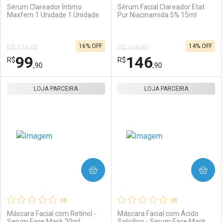
Sérum Clareador Íntimo
Sérum Facial Clareador Etat
Maxfem 1 Unidade 1 Unidade
Pur Niacinamida 5% 15ml
Ativar Desconto
Ativar Desconto
16% OFF
14% OFF
R$ 119,00
R$ 169,90
Comprar sem Desconto
Comprar sem Desconto
99
146
R$
Comprar sem Desconto
R$
Comprar sem Desconto
Por R$ 174,71/cada
Por R$ 36,71/cada
,90
,90
Por R$ 174,71/cada
Por R$ 36,71/cada
LOJA PARCEIRA
FECHAR
FECHAR
LOJA PARCEIRA
F
F
Laboratório
Por Menos
Laboratório
Por Menos
COMPRAR
COMPRAR
(0)
(0)
Máscara Facial com Retinol -
Máscara Facial com Ácido
Serum Face Mask 20ml
Salicílico - Serum Face Mask