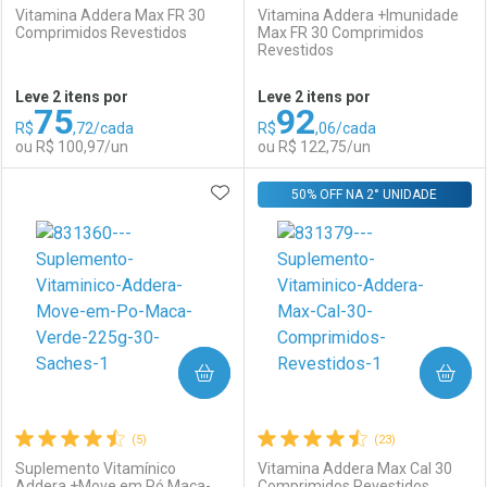
Vitamina Addera Max FR 30
Vitamina Addera +Imunidade
Comprimidos Revestidos
Max FR 30 Comprimidos
Revestidos
Ativar Desconto
Ativar Desconto
Por R$ 55,88
Leve 2 itens por
Leve 2 itens por
75
92
Comprar sem Desconto
Comprar sem Desconto
R$
,72/cada
R$
,06/cada
Comprar sem Desconto
Comprar sem Desconto
Por R$ 79,03/cada
Por R$ 103,94/cada
ou R$ 100,97/un
ou R$ 122,75/un
Por R$ 79,03/cada
Por R$ 103,94/cada
ADICIONAR AOS FAVORITOS
FECHAR
FECHAR
50% OFF NA 2° UNIDADE
F
F
Laboratório
Por Menos
Laboratório
Por Menos
COMPRAR
COMPRAR
(5)
(23)
Suplemento Vitamínico
Vitamina Addera Max Cal 30
Addera +Move em Pó Maça-
Comprimidos Revestidos