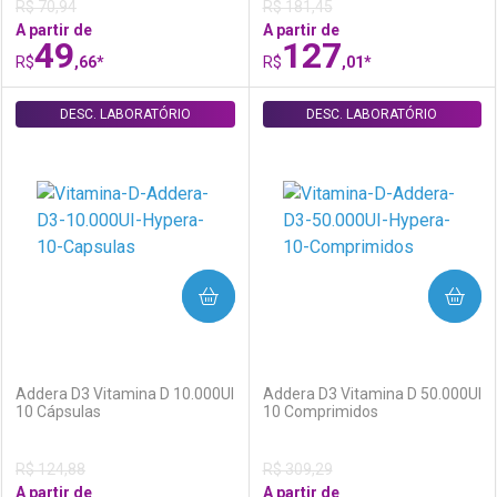
R$ 70,94
R$ 181,45
A partir de
A partir de
Comprar sem Desconto
Comprar sem Desconto
49
127
Comprar sem Desconto
Comprar sem Desconto
Por R$ 70,23/cada
Por R$ 123,90/cada
R$
,66*
R$
,01*
Por R$ 70,23/cada
Por R$ 123,90/cada
DESC. LABORATÓRIO
FECHAR
FECHAR
DESC. LABORATÓRIO
F
F
Laboratório
Por Menos
Laboratório
Por Menos
COMPRAR
COMPRAR
(0)
(0)
Addera D3 Vitamina D 10.000UI
Addera D3 Vitamina D 50.000UI
10 Cápsulas
10 Comprimidos
Ativar Desconto
Ativar Desconto
Por R$ 49,66
Por R$ 127,01
R$ 124,88
R$ 309,29
A partir de
A partir de
Comprar sem Desconto
Comprar sem Desconto