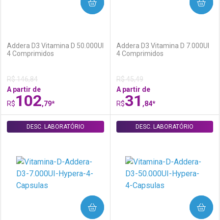
COMPRAR
COMPRAR
(0)
(0)
Addera D3 Vitamina D 50.000UI
Addera D3 Vitamina D 7.000UI
4 Comprimidos
4 Comprimidos
R$ 146,84
R$ 45,49
A partir de
A partir de
102
31
R$
,79*
R$
,84*
DESC. LABORATÓRIO
FECHAR
FECHAR
DESC. LABORATÓRIO
F
F
Laboratório
Por Menos
Laboratório
Por Menos
COMPRAR
COMPRAR