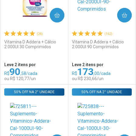
COMPRAR
COMPRAR
(26)
(162)
Vitamina D Addera + Cálcio
Vitamina D Addera + Cálcio
2.000UI 30 Comprimidos
2.000UI 90 Comprimidos
Ativar Desconto
Ativar Desconto
Leve 2 itens por
Leve 2 itens por
90
173
Comprar sem Desconto
Comprar sem Desconto
R$
,58/cada
R$
,00/cada
Comprar sem Desconto
Comprar sem Desconto
Por R$ 209,87/cada
Por R$ 161,36/cada
ou R$ 120,77/un
ou R$ 230,66/un
Por R$ 209,87/cada
Por R$ 161,36/cada
50% OFF NA 2° UNIDADE
FECHAR
FECHAR
50% OFF NA 2° UNIDADE
F
F
Laboratório
Por Menos
Laboratório
Por Menos