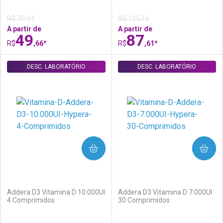
Ativar Desconto
Ativar Desconto
Por R$ 66,34
R$ 70,94
R$ 125,15
A partir de
A partir de
Comprar sem Desconto
Comprar sem Desconto
49
87
Comprar sem Desconto
Comprar sem Desconto
Por R$ 128,20/cada
Por R$ 93,82/cada
R$
,66*
R$
,61*
Por R$ 128,20/cada
Por R$ 93,82/cada
DESC. LABORATÓRIO
FECHAR
FECHAR
DESC. LABORATÓRIO
F
F
Laboratório
Por Menos
Laboratório
Por Menos
COMPRAR
COMPRAR
(0)
(0)
Addera D3 Vitamina D 10.000UI
Addera D3 Vitamina D 7.000UI
4 Comprimidos
30 Comprimidos
Ativar Desconto
Ativar Desconto
Por R$ 49,66
Por R$ 87,61