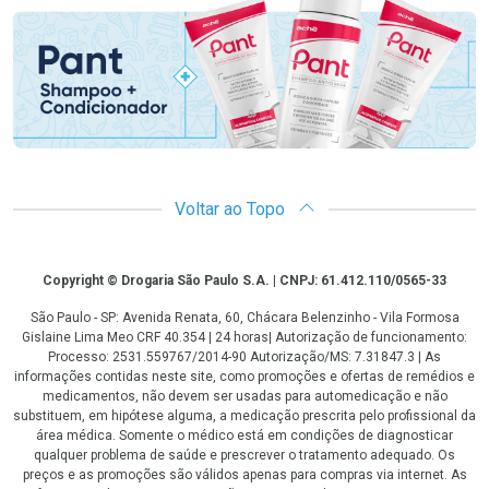
Voltar ao Topo
Copyright
Copyright © Drogaria São Paulo S.A. | CNPJ: 61.412.110/0565-33
São Paulo - SP: Avenida Renata, 60, Chácara Belenzinho - Vila Formosa
Gislaine Lima Meo CRF 40.354 | 24 horas| Autorização de funcionamento:
Processo: 2531.559767/2014-90 Autorização/MS: 7.31847.3 | As
informações contidas neste site, como promoções e ofertas de remédios e
medicamentos, não devem ser usadas para automedicação e não
substituem, em hipótese alguma, a medicação prescrita pelo profissional da
área médica. Somente o médico está em condições de diagnosticar
qualquer problema de saúde e prescrever o tratamento adequado. Os
preços e as promoções são válidos apenas para compras via internet. As