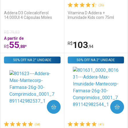
(0)
(26)
Addera D3 Colecalciferol
Vitamina D Addera +
14.000UI 4 Cápsulas Moles
Imunidade Kids com 75ml
Ativar Desconto
Ativar Desconto
R$ 79,83
A partir de
Comprar sem Desconto
Comprar sem Desconto
55
103
Comprar sem Desconto
R$
Comprar sem Desconto
Por R$ 88,86/cada
Por R$ 165,59/cada
R$
,88*
,94
Por R$ 88,86/cada
Por R$ 165,59/cada
50% OFF NA 2° UNIDADE
FECHAR
FECHAR
50% OFF NA 2° UNIDADE
F
F
Laboratório
Por Menos
Laboratório
Por Menos
COMPRAR
COMPRAR
(58)
(41)