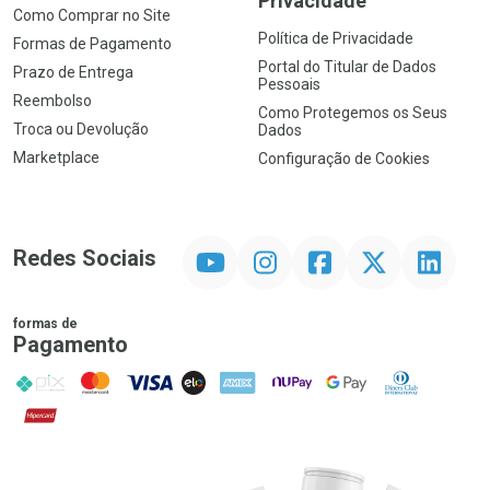
Privacidade
Como Comprar no Site
Política de Privacidade
Formas de Pagamento
Portal do Titular de Dados
Prazo de Entrega
Pessoais
Reembolso
Como Protegemos os Seus
Troca ou Devolução
Dados
Marketplace
Configuração de Cookies
YouTube
Instagram
Facebook
Twitter
Linkedin
Redes Sociais
formas de
Pagamento
PIX
MasterCard
VISA
ELO
AMEX
NuPay
Google Pay
Diners Club
Hipercard
Promoção em Destaque