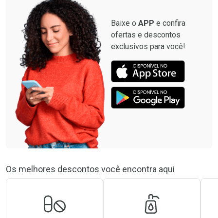
Baixe o
APP
e confira
ofertas e descontos
exclusivos para você!
Os melhores descontos você encontra aqui