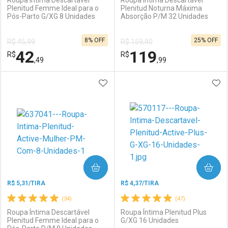
Roupa Íntima Descartável
Roupa Íntima Descartável
Plenitud Femme Ideal para o
Plenitud Noturna Máxima
Pós-Parto G/XG 8 Unidades
Absorção P/M 32 Unidades
Ativar Desconto
Ativar Desconto
8% OFF
25% OFF
R$ 45,99
R$ 159,90
Comprar sem Desconto
Comprar sem Desconto
42
119
R$
Comprar sem Desconto
R$
Comprar sem Desconto
Por R$ 104,66/cada
Por R$ 78,98/cada
,49
,99
Por R$ 104,66/cada
Por R$ 78,98/cada
ADICIONAR AOS FAVORITOS
ADI
FECHAR
FECHAR
F
F
Laboratório
Por Menos
Laboratório
Por Menos
COMPRAR
COMPRAR
R$ 5,31/TIRA
R$ 4,37/TIRA
(34)
(47)
Roupa Íntima Descartável
Roupa Íntima Plenitud Plus
Plenitud Femme Ideal para o
G/XG 16 Unidades