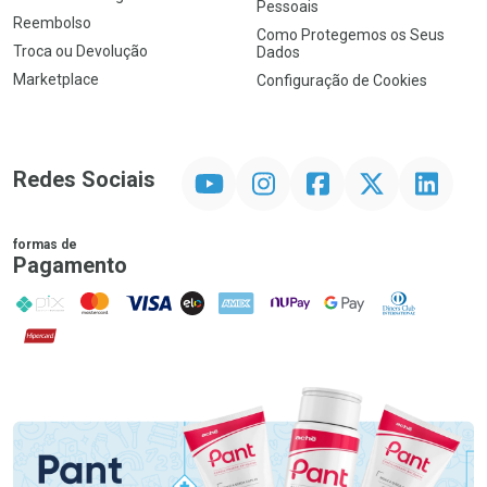
Pessoais
Reembolso
Como Protegemos os Seus
Troca ou Devolução
Dados
Marketplace
Configuração de Cookies
YouTube
Instagram
Facebook
Twitter
Linkedin
Redes Sociais
formas de
Pagamento
PIX
MasterCard
VISA
ELO
AMEX
NuPay
Google Pay
Diners Club
Hipercard
Promoção em Destaque