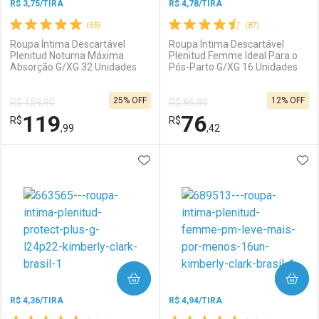
R$ 3,75/TIRA
R$ 4,78/TIRA
(65)
(87)
Roupa Íntima Descartável
Roupa Íntima Descartável
Plenitud Noturna Máxima
Plenitud Femme Ideal Para o
Absorção G/XG 32 Unidades
Pós-Parto G/XG 16 Unidades
Ativar Desconto
Ativar Desconto
25% OFF
12% OFF
R$ 159,90
R$ 86,90
Comprar sem Desconto
Comprar sem Desconto
119
76
R$
Comprar sem Desconto
R$
Comprar sem Desconto
Por R$ 113,99/cada
Por R$ 113,99/cada
,99
,42
Por R$ 113,99/cada
Por R$ 113,99/cada
ADICIONAR AOS FAVORITOS
ADI
FECHAR
FECHAR
F
F
Laboratório
Por Menos
Laboratório
Por Menos
COMPRAR
COMPRAR
R$ 4,36/TIRA
R$ 4,94/TIRA