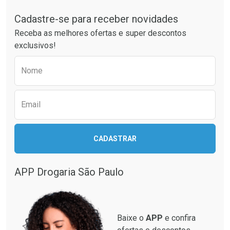
Tudo sobre a Drogaria São Paulo
Cadastre-se para receber novidades
Laboratório
Por Menos
Receba as melhores ofertas e super descontos
exclusivos!
Preencha o formulário abaixo para receber 
Nome
Email
CADASTRAR
Ver Desconto Convênio
APP Drogaria São Paulo
Baixe o
APP
e confira