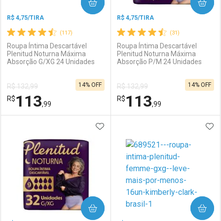
COMPRAR
COMPRAR
R$ 4,75/TIRA
R$ 4,75/TIRA
(117)
(31)
Roupa Íntima Descartável
Roupa Íntima Descartável
Plenitud Noturna Máxima
Plenitud Noturna Máxima
Absorção G/XG 24 Unidades
Absorção P/M 24 Unidades
14% OFF
14% OFF
R$ 132,99
R$ 132,99
113
113
R$
R$
,99
,99
ADICIONAR AOS FAVORITOS
ADI
FECHAR
FECHAR
F
F
Laboratório
Por Menos
Laboratório
Por Menos
COMPRAR
COMPRAR