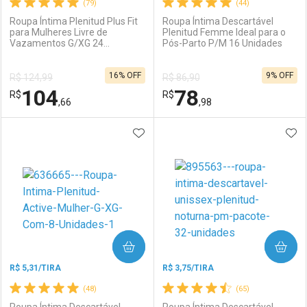
(79)
(44)
Roupa Íntima Plenitud Plus Fit
Roupa Íntima Descartável
para Mulheres Livre de
Plenitud Femme Ideal para o
Vazamentos G/XG 24
Pós-Parto P/M 16 Unidades
Ativar Desconto
Ativar Desconto
Unidades
16% OFF
9% OFF
R$ 124,99
R$ 86,90
Comprar sem Desconto
Comprar sem Desconto
104
78
R$
Comprar sem Desconto
R$
Comprar sem Desconto
Por R$ 119,99/cada
Por R$ 76,42/cada
,66
,98
Por R$ 119,99/cada
Por R$ 76,42/cada
ADICIONAR AOS FAVORITOS
ADI
FECHAR
FECHAR
F
F
Laboratório
Por Menos
Laboratório
Por Menos
COMPRAR
COMPRAR
R$ 5,31/TIRA
R$ 3,75/TIRA
(48)
(65)