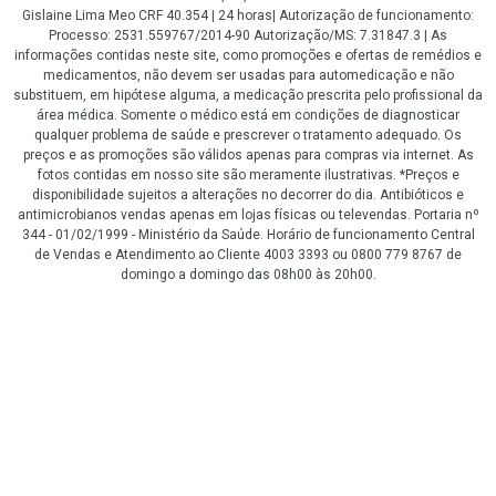
Gislaine Lima Meo CRF 40.354 | 24 horas| Autorização de funcionamento:
Processo: 2531.559767/2014-90 Autorização/MS: 7.31847.3 | As
informações contidas neste site, como promoções e ofertas de remédios e
medicamentos, não devem ser usadas para automedicação e não
substituem, em hipótese alguma, a medicação prescrita pelo profissional da
área médica. Somente o médico está em condições de diagnosticar
qualquer problema de saúde e prescrever o tratamento adequado. Os
preços e as promoções são válidos apenas para compras via internet. As
fotos contidas em nosso site são meramente ilustrativas. *Preços e
disponibilidade sujeitos a alterações no decorrer do dia. Antibióticos e
antimicrobianos vendas apenas em lojas físicas ou televendas. Portaria nº
344 - 01/02/1999 - Ministério da Saúde. Horário de funcionamento Central
de Vendas e Atendimento ao Cliente 4003 3393 ou 0800 779 8767 de
domingo a domingo das 08h00 às 20h00.
LGPD Aceite os Cookies