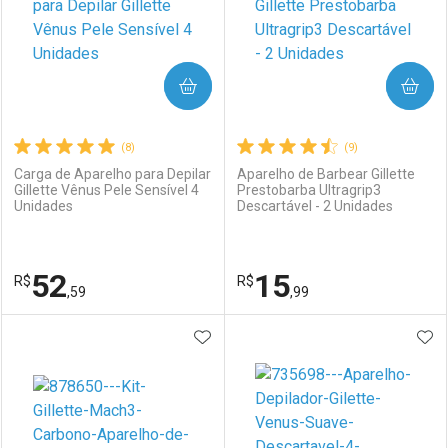
COMPRAR
COMPRAR
(8)
(9)
Carga de Aparelho para Depilar
Aparelho de Barbear Gillette
Gillette Vênus Pele Sensível 4
Prestobarba Ultragrip3
Unidades
Descartável - 2 Unidades
52
15
R$
R$
,59
,99
ADICIONAR AOS FAVORITOS
ADI
FECHAR
FECHAR
F
F
Laboratório
Por Menos
Laboratório
Por Menos