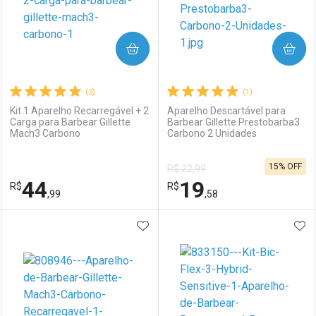
COMPRAR
COMPRAR
(2)
(1)
Kit 1 Aparelho Recarregável + 2
Aparelho Descartável para
Carga para Barbear Gillette
Barbear Gillette Prestobarba3
Mach3 Carbono
Carbono 2 Unidades
Ativar Desconto
Ativar Desconto
15% OFF
R$ 22,99
Comprar sem Desconto
Comprar sem Desconto
44
19
R$
Comprar sem Desconto
R$
Comprar sem Desconto
Por R$ 29,99/cada
Por R$ 52,59/cada
,99
,58
Por R$ 29,99/cada
Por R$ 52,59/cada
ADICIONAR AOS FAVORITOS
ADI
FECHAR
FECHAR
F
F
Laboratório
Por Menos
Laboratório
Por Menos