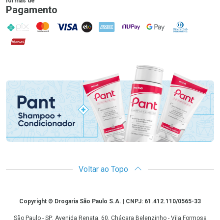
formas de
Pagamento
PIX
MasterCard
VISA
ELO
AMEX
NuPay
Google Pay
Diners Club
Hipercard
Promoção em Destaque
Voltar ao Topo
Copyright
Copyright © Drogaria São Paulo S.A. | CNPJ: 61.412.110/0565-33
São Paulo - SP: Avenida Renata, 60, Chácara Belenzinho - Vila Formosa