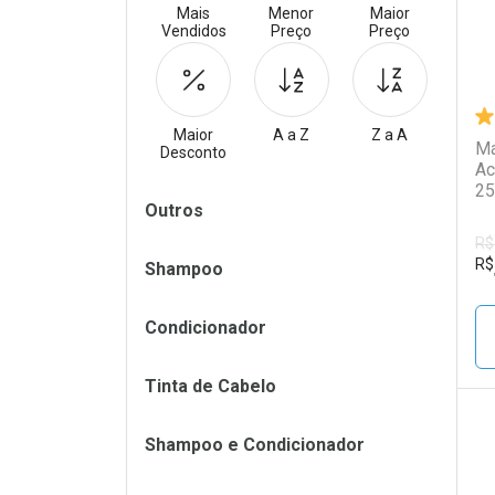
Mais
Menor
Maior
Vendidos
Preço
Preço
Maior
A a Z
Z a A
Má
Desconto
Ac
25
Filtros
Outros
R$
R$
Shampoo
Condicionador
Tinta de Cabelo
Shampoo e Condicionador
L
P