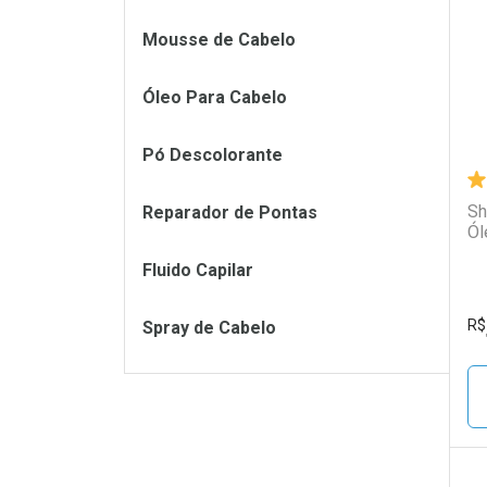
L
P
Mousse de Cabelo
Óleo Para Cabelo
Pó Descolorante
Sh
Reparador de Pontas
Ól
Fluido Capilar
R$
Spray de Cabelo