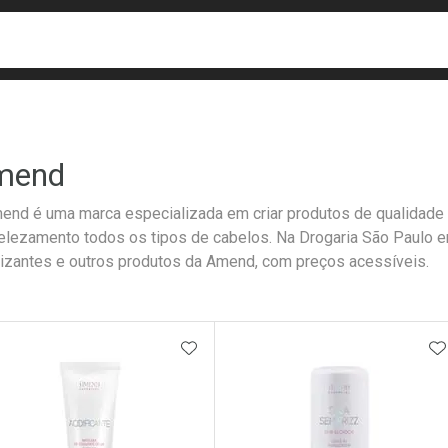
busca
isa?
mend
end é uma marca especializada em criar produtos de qualidade 
lezamento todos os tipos de cabelos. Na Drogaria São Paulo 
lizantes e outros produtos da Amend, com preços acessíveis.
ateleira
ADICIONAR AOS FAVORITOS
A