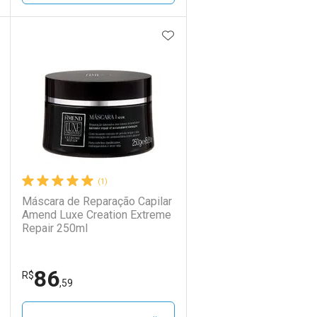
DICIONAR AOS FAVORITOS
ADICIONAR AOS FAVORIT
ECHAR
ECHAR
FECHAR
FECHAR
Laboratório
Por Menos
(1)
Máscara de Reparação Capilar
Amend Luxe Creation Extreme
Repair 250ml
86
Ativar Desconto
R$
,59