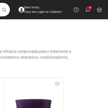
Acesse sua Conta
Precisa de 
Notific
Aces
Bem Vindo,
4
Você po
notifica
Vo
it
BUSCAR
Ver Recursos 
Faça seu Login ou Cadastro
Atendimento ao 
Central de Ajud
e eficácia comprovada para o tratamento e
Televendas
encontramos shampoos, condicionadores,
4003-3393
DICIONAR AOS FAVORITOS
ADICIONAR AOS FAVORIT