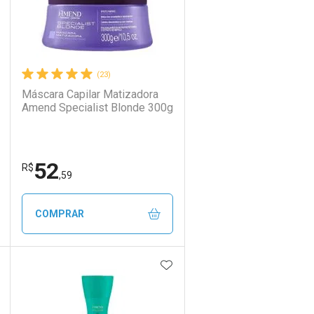
(23)
Máscara Capilar Matizadora
Amend Specialist Blonde 300g
52
R$
,59
COMPRAR
DICIONAR AOS FAVORITOS
ADICIONAR AOS FAVORIT
ECHAR
ECHAR
FECHAR
FECHAR
Laboratório
Por Menos