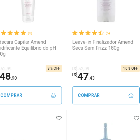
(3)
(5)
scara Capilar Amend
Leave-in Finalizador Amend
idificante Equilíbrio do pH
Seca Sem Frizz 180g
0g
8% OFF
10% OFF
 52,99
R$ 52,99
48
47
R$
,90
,43
COMPRAR
COMPRAR
ADICIONAR AOS FAVORITOS
A
FECHAR
FECHAR
F
F
aboratório
or Menos
Laboratório
Por Menos