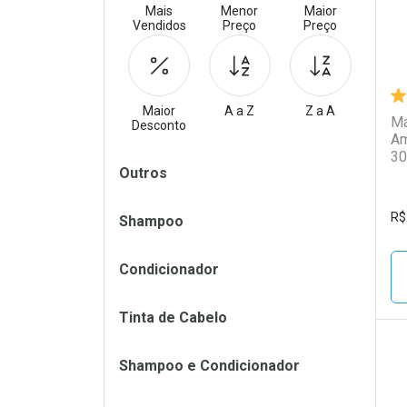
Mais
Menor
Maior
Vendidos
Preço
Preço
Maior
A a Z
Z a A
Má
Desconto
Am
30
Filtros
Outros
R$
Shampoo
Condicionador
Tinta de Cabelo
Shampoo e Condicionador
L
P