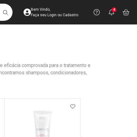
Acesse sua Conta
Precisa de 
Notific
Aces
Bem Vindo,
4
Você po
notifica
Vo
it
BUSCAR
Ver Recursos 
Faça seu Login ou Cadastro
Atendimento ao 
Central de Ajud
e eficácia comprovada para o tratamento e
Televendas
encontramos shampoos, condicionadores,
4003-3393
DICIONAR AOS FAVORITOS
ADICIONAR AOS FAVORIT