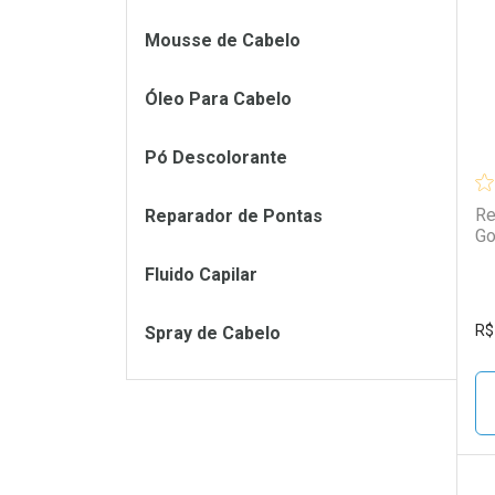
L
P
Mousse de Cabelo
Óleo Para Cabelo
Pó Descolorante
Re
Reparador de Pontas
Go
Fluido Capilar
R$
Spray de Cabelo