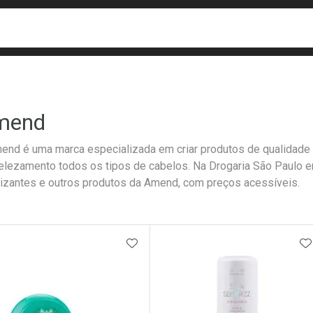
busca
isa?
mend
end é uma marca especializada em criar produtos de qualidade 
lezamento todos os tipos de cabelos. Na Drogaria São Paulo 
lizantes e outros produtos da Amend, com preços acessíveis.
ateleira
ADICIONAR AOS FAVORITOS
A