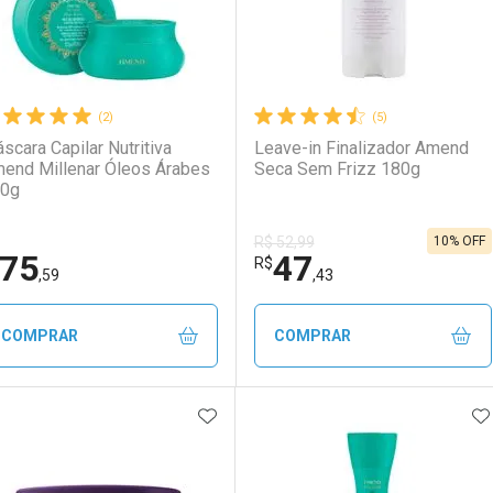
(2)
(5)
scara Capilar Nutritiva
Leave-in Finalizador Amend
end Millenar Óleos Árabes
Seca Sem Frizz 180g
0g
10% OFF
R$ 52,99
75
47
R$
,59
,43
COMPRAR
COMPRAR
ADICIONAR AOS FAVORITOS
A
FECHAR
FECHAR
F
F
aboratório
or Menos
Laboratório
Por Menos