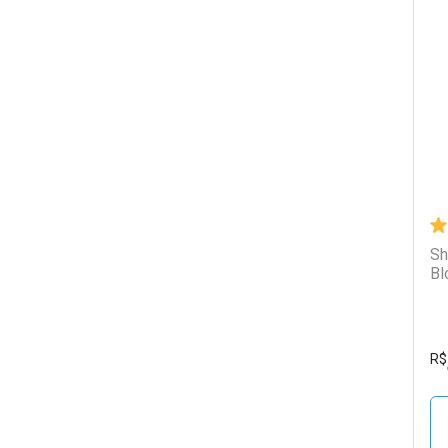
L
P
Sh
Bl
R$