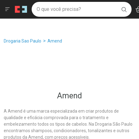
Drogaria São Paulo
Âncoras
Menu
Ac
Ir direto para a home
O que você precisa?
Filtros
Ordenar por
BUSC
Navegue pela página
Ir direto para o conteúdo
Faça a sua busca
Ir direto para a busca
Ir direto para a conta
Ir direto para a ajuda
Breadcrumb
Drogaria Sao Paulo
Amend
Ir direto para a notificações
Ir direto para o carrinho
Ir direto para o menu
Amend
A Amend é uma marca especializada em criar produtos de
qualidade e eficácia comprovada para o tratamento e
embelezamento todos os tipos de cabelos. Na Drogaria São Paulo
encontramos shampoos, condicionadores, tonalizantes e outros
produtos da Amend, com preços acessíveis.