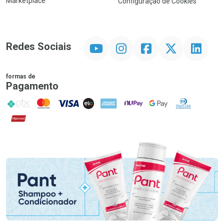
Marketplace
Configuração de Cookies
YouTube
Instagram
Facebook
Twitter
Linkedin
Redes Sociais
formas de
Pagamento
PIX
MasterCard
VISA
ELO
AMEX
NuPay
Google Pay
Diners Club
Hipercard
Promoção em Destaque