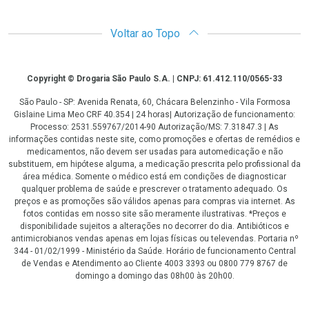
Voltar ao Topo
Copyright
Copyright © Drogaria São Paulo S.A. | CNPJ: 61.412.110/0565-33
São Paulo - SP: Avenida Renata, 60, Chácara Belenzinho - Vila Formosa
Gislaine Lima Meo CRF 40.354 | 24 horas| Autorização de funcionamento:
Processo: 2531.559767/2014-90 Autorização/MS: 7.31847.3 | As
informações contidas neste site, como promoções e ofertas de remédios e
medicamentos, não devem ser usadas para automedicação e não
substituem, em hipótese alguma, a medicação prescrita pelo profissional da
área médica. Somente o médico está em condições de diagnosticar
qualquer problema de saúde e prescrever o tratamento adequado. Os
preços e as promoções são válidos apenas para compras via internet. As
fotos contidas em nosso site são meramente ilustrativas. *Preços e
disponibilidade sujeitos a alterações no decorrer do dia. Antibióticos e
antimicrobianos vendas apenas em lojas físicas ou televendas. Portaria nº
344 - 01/02/1999 - Ministério da Saúde. Horário de funcionamento Central
de Vendas e Atendimento ao Cliente 4003 3393 ou 0800 779 8767 de
domingo a domingo das 08h00 às 20h00.
LGPD Aceite os Cookies