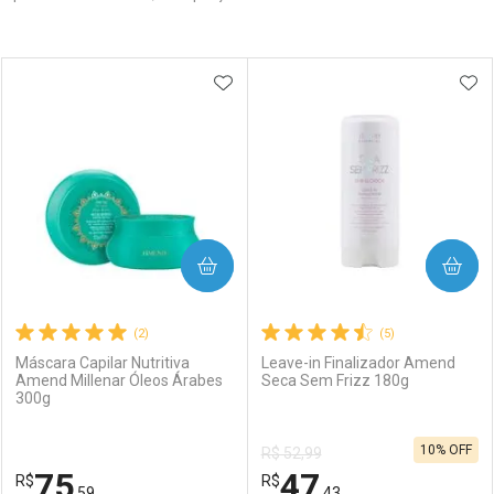
Prateleira
ADICIONAR AOS FAVORITOS
ADI
COMPRAR
COMPRAR
(2)
(5)
Máscara Capilar Nutritiva
Leave-in Finalizador Amend
Amend Millenar Óleos Árabes
Seca Sem Frizz 180g
300g
10% OFF
R$ 52,99
75
47
R$
R$
,59
,43