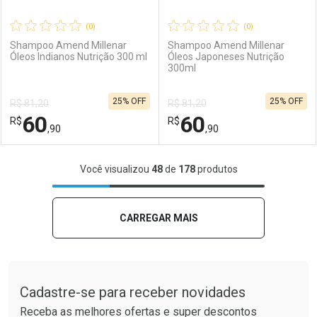
(0)
(0)
Shampoo Amend Millenar
Shampoo Amend Millenar
Óleos Indianos Nutrição 300 ml
Óleos Japoneses Nutrição
300ml
Ativar Desconto
Ativar Desconto
25% OFF
25% OFF
R$ 81,20
R$ 81,20
Comprar sem Desconto
Comprar sem Desconto
60
60
R$
Comprar sem Desconto
R$
Comprar sem Desconto
Por R$ 111,90/cada
Por R$ 191,90/cada
,90
,90
Por R$ 111,90/cada
Por R$ 191,90/cada
FECHAR
FECHAR
F
F
Você visualizou
48
de
178
produtos
Laboratório
Por Menos
Laboratório
Por Menos
CARREGAR MAIS
Tudo sobre a Drogaria São Paulo
Cadastre-se para receber novidades
Receba as melhores ofertas e super descontos