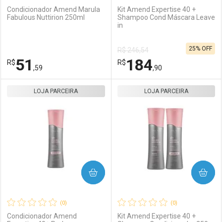
Condicionador Amend Marula
Kit Amend Expertise 40 +
Fabulous Nuttirion 250ml
Shampoo Cond Máscara Leave
in
Ativar Desconto
Ativar Desconto
25% OFF
R$ 246,54
Comprar sem Desconto
Comprar sem Desconto
51
184
R$
Comprar sem Desconto
R$
Comprar sem Desconto
Por R$ 86,59/cada
Por R$ 37,59/cada
,59
,90
Por R$ 86,59/cada
Por R$ 37,59/cada
LOJA PARCEIRA
FECHAR
FECHAR
LOJA PARCEIRA
F
F
Laboratório
Por Menos
Laboratório
Por Menos
COMPRAR
COMPRAR
(0)
(0)
Condicionador Amend
Kit Amend Expertise 40 +