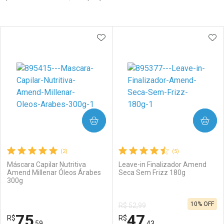
Prateleira
ADICIONAR AOS FAVORITOS
ADI
COMPRAR
COMPRAR
(2)
(5)
Máscara Capilar Nutritiva
Leave-in Finalizador Amend
Amend Millenar Óleos Árabes
Seca Sem Frizz 180g
300g
10% OFF
R$ 52,99
75
47
R$
R$
,59
,43