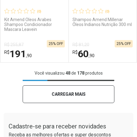
(0)
(0)
Kit Amend Oleos Arabes
Shampoo Amend Millenar
Shampoo Condicionador
Óleos Indianos Nutrição 300 ml
Mascara Leavein
Ativar Desconto
Ativar Desconto
25% OFF
25% OFF
R$ 255,87
R$ 81,20
Comprar sem Desconto
Comprar sem Desconto
191
60
R$
Comprar sem Desconto
R$
Comprar sem Desconto
Por R$ 57,90/cada
Por R$ 111,90/cada
,90
,90
Por R$ 57,90/cada
Por R$ 111,90/cada
FECHAR
FECHAR
F
F
Você visualizou
48
de
178
produtos
Laboratório
Por Menos
Laboratório
Por Menos
CARREGAR MAIS
Tudo sobre a Drogaria São Paulo
Cadastre-se para receber novidades
Receba as melhores ofertas e super descontos