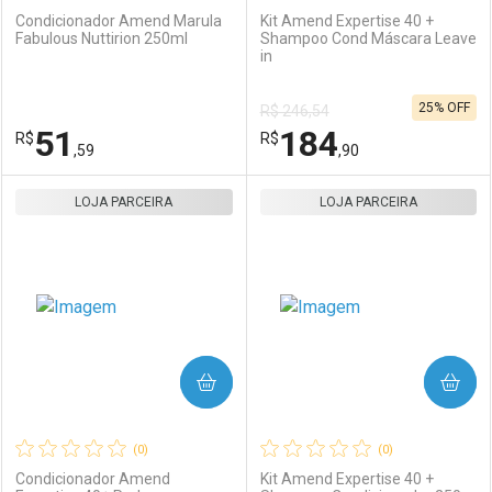
Condicionador Amend Marula
Kit Amend Expertise 40 +
Fabulous Nuttirion 250ml
Shampoo Cond Máscara Leave
in
Ativar Desconto
Ativar Desconto
25% OFF
R$ 246,54
Comprar sem Desconto
Comprar sem Desconto
51
184
R$
Comprar sem Desconto
R$
Comprar sem Desconto
Por R$ 37,59/cada
Por R$ 86,59/cada
,59
,90
Por R$ 37,59/cada
Por R$ 86,59/cada
LOJA PARCEIRA
FECHAR
FECHAR
LOJA PARCEIRA
F
F
Laboratório
Por Menos
Laboratório
Por Menos
COMPRAR
COMPRAR
(0)
(0)
Condicionador Amend
Kit Amend Expertise 40 +