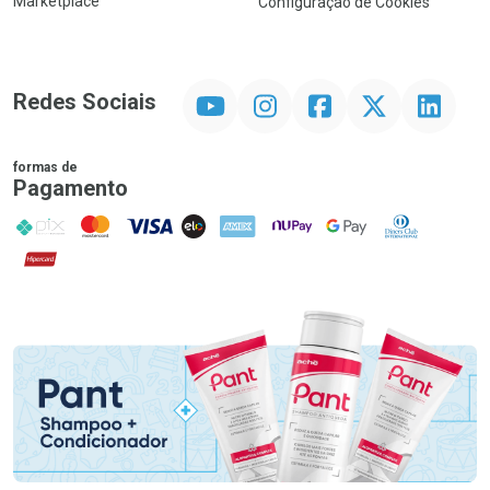
Marketplace
Configuração de Cookies
YouTube
Instagram
Facebook
Twitter
Linkedin
Redes Sociais
formas de
Pagamento
PIX
MasterCard
VISA
ELO
AMEX
NuPay
Google Pay
Diners Club
Hipercard
Promoção em Destaque