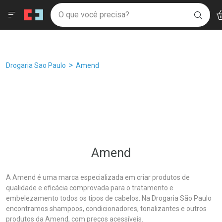
Drogaria São Paulo
Âncoras
Menu
Ac
Ir direto para a home
O que você precisa?
Filtros
Ordenar por
BUSC
Navegue pela página
Ir direto para o conteúdo
Faça a sua busca
Ir direto para a busca
Ir direto para a conta
Ir direto para a ajuda
Breadcrumb
Drogaria Sao Paulo
Amend
Ir direto para a notificações
Ir direto para o carrinho
Ir direto para o menu
Amend
A Amend é uma marca especializada em criar produtos de
qualidade e eficácia comprovada para o tratamento e
embelezamento todos os tipos de cabelos. Na Drogaria São Paulo
encontramos shampoos, condicionadores, tonalizantes e outros
produtos da Amend, com preços acessíveis.