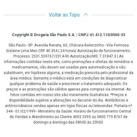
Voltar ao Topo
Copyright
Copyright © Drogaria São Paulo S.A. | CNPJ: 61.412.110/0565-33
São Paulo - SP: Avenida Renata, 60, Chácara Belenzinho - Vila Formosa
Gislaine Lima Meo CRF 40.354 | 24 horas| Autorização de funcionamento:
Processo: 2531.559767/2014-90 Autorização/MS: 7.31847.3 | As
informações contidas neste site, como promoções e ofertas de remédios e
medicamentos, não devem ser usadas para automedicação e não
substituem, em hipótese alguma, a medicação prescrita pelo profissional da
área médica. Somente o médico está em condições de diagnosticar
qualquer problema de saúde e prescrever o tratamento adequado. Os
preços e as promoções são válidos apenas para compras via internet. As
fotos contidas em nosso site são meramente ilustrativas. *Preços e
disponibilidade sujeitos a alterações no decorrer do dia. Antibióticos e
antimicrobianos vendas apenas em lojas físicas ou televendas. Portaria nº
344 - 01/02/1999 - Ministério da Saúde. Horário de funcionamento Central
de Vendas e Atendimento ao Cliente 4003 3393 ou 0800 779 8767 de
domingo a domingo das 08h00 às 20h00.
LGPD Aceite os Cookies