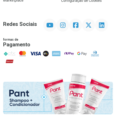
Marketplace
Configuração de Cookies
YouTube
Instagram
Facebook
Twitter
Linkedin
Redes Sociais
formas de
Pagamento
PIX
MasterCard
VISA
ELO
AMEX
NuPay
Google Pay
Diners Club
Hipercard
Promoção em Destaque