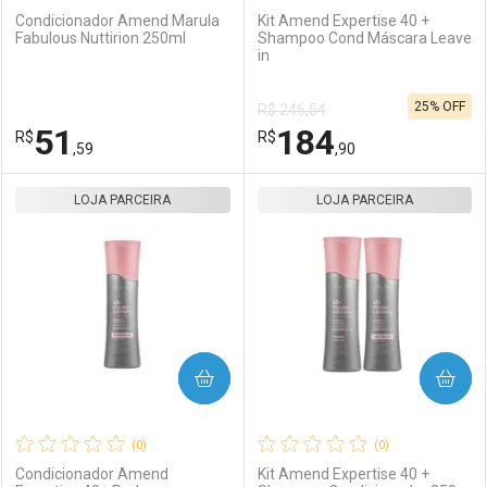
Condicionador Amend Marula
Kit Amend Expertise 40 +
Fabulous Nuttirion 250ml
Shampoo Cond Máscara Leave
in
Ativar Desconto
Ativar Desconto
25% OFF
R$ 246,54
Comprar sem Desconto
Comprar sem Desconto
51
184
R$
Comprar sem Desconto
R$
Comprar sem Desconto
Por R$ 37,59/cada
Por R$ 45,59/cada
,59
,90
Por R$ 37,59/cada
Por R$ 45,59/cada
LOJA PARCEIRA
FECHAR
FECHAR
LOJA PARCEIRA
F
F
Laboratório
Por Menos
Laboratório
Por Menos
COMPRAR
COMPRAR
(0)
(0)
Condicionador Amend
Kit Amend Expertise 40 +