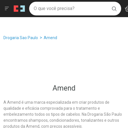
Drogaria São Paulo
Âncoras
Menu
Ac
Ir direto para a home
O que você precisa?
Filtros
Ordenar por
BUSC
Navegue pela página
Ir direto para o conteúdo
Faça a sua busca
Ir direto para a busca
Ir direto para a conta
Ir direto para a ajuda
Breadcrumb
Drogaria Sao Paulo
Amend
Ir direto para a notificações
Ir direto para o carrinho
Ir direto para o menu
Amend
A Amend é uma marca especializada em criar produtos de
qualidade e eficácia comprovada para o tratamento e
embelezamento todos os tipos de cabelos. Na Drogaria São Paulo
encontramos shampoos, condicionadores, tonalizantes e outros
produtos da Amend, com preços acessíveis.