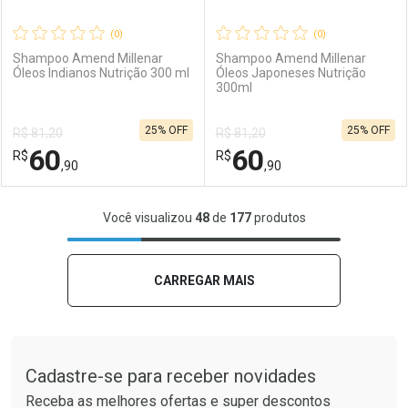
(0)
(0)
Shampoo Amend Millenar
Shampoo Amend Millenar
Óleos Indianos Nutrição 300 ml
Óleos Japoneses Nutrição
300ml
Ativar Desconto
Ativar Desconto
25% OFF
25% OFF
R$ 81,20
R$ 81,20
Comprar sem Desconto
Comprar sem Desconto
60
60
R$
Comprar sem Desconto
R$
Comprar sem Desconto
Por R$ 111,90/cada
Por R$ 191,90/cada
,90
,90
Por R$ 111,90/cada
Por R$ 191,90/cada
FECHAR
FECHAR
F
F
Você visualizou
48
de
177
produtos
Laboratório
Por Menos
Laboratório
Por Menos
CARREGAR MAIS
Tudo sobre a Drogaria São Paulo
Cadastre-se para receber novidades
Receba as melhores ofertas e super descontos