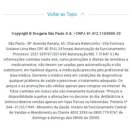
Voltar ao Topo
Copyright
Copyright © Drogaria São Paulo S.A. | CNPJ: 61.412.110/0565-33
São Paulo - SP: Avenida Renata, 60, Chácara Belenzinho - Vila Formosa
Gislaine Lima Meo CRF 40.354 | 24 horas| Autorização de funcionamento:
Processo: 2531.559767/2014-90 Autorização/MS: 7.31847.3 | As
informações contidas neste site, como promoções e ofertas de remédios e
medicamentos, não devem ser usadas para automedicação e não
substituem, em hipótese alguma, a medicação prescrita pelo profissional da
área médica. Somente o médico está em condições de diagnosticar
qualquer problema de saúde e prescrever o tratamento adequado. Os
preços e as promoções são válidos apenas para compras via internet. As
fotos contidas em nosso site são meramente ilustrativas. *Preços e
disponibilidade sujeitos a alterações no decorrer do dia. Antibióticos e
antimicrobianos vendas apenas em lojas físicas ou televendas. Portaria nº
344 - 01/02/1999 - Ministério da Saúde. Horário de funcionamento Central
de Vendas e Atendimento ao Cliente 4003 3393 ou 0800 779 8767 de
domingo a domingo das 08h00 às 20h00.
LGPD Aceite os Cookies