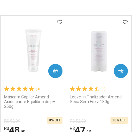
Prateleira
ADICIONAR AOS FAVORITOS
ADI
COMPRAR
COMPRAR
(3)
(5)
Máscara Capilar Amend
Leave-in Finalizador Amend
Acidificante Equilíbrio do pH
Seca Sem Frizz 180g
250g
8% OFF
10% OFF
R$ 52,99
R$ 52,99
48
47
R$
R$
,90
,43