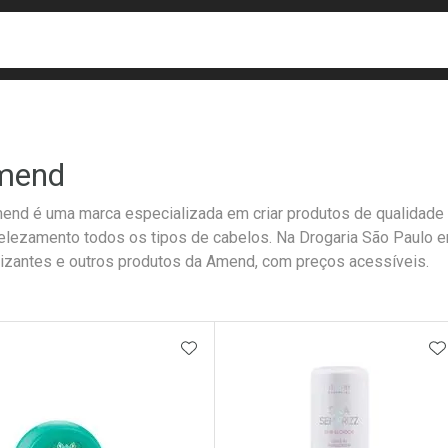
busca
isa?
mend
end é uma marca especializada em criar produtos de qualidade 
lezamento todos os tipos de cabelos. Na Drogaria São Paulo 
lizantes e outros produtos da Amend, com preços acessíveis.
ateleira
ADICIONAR AOS FAVORITOS
A