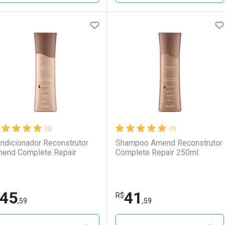
ADICIONAR AOS FAVORITOS
A
FECHAR
FECHAR
F
F
aboratório
or Menos
Laboratório
Por Menos
(2)
(5)
ndicionador Reconstrutor
Shampoo Amend Reconstrutor
end Complete Repair
Complete Repair 250ml
45
41
Ativar Desconto
Ativar Desconto
R$
,59
,59