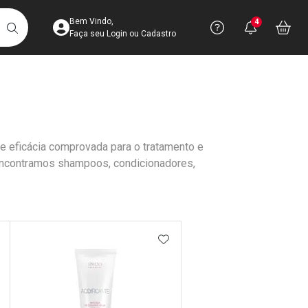
Acesse sua Conta
Precisa de 
Notific
Aces
Bem Vindo,
4
Você po
notifica
Vo
it
BUSCAR
Ver Recursos 
Faça seu Login ou Cadastro
Atendimento ao 
Central de Ajud
e eficácia comprovada para o tratamento e
Televendas
encontramos shampoos, condicionadores,
4003-3393
DICIONAR AOS FAVORITOS
ADICIONAR AOS FAVORIT