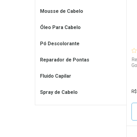
L
P
Mousse de Cabelo
Óleo Para Cabelo
Pó Descolorante
Re
Reparador de Pontas
Go
Fluido Capilar
R$
Spray de Cabelo