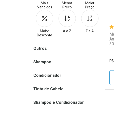
Mais
Menor
Maior
Vendidos
Preço
Preço
Maior
A a Z
Z a A
Má
Desconto
Am
30
Filtros
Outros
R$
Shampoo
Condicionador
Tinta de Cabelo
Shampoo e Condicionador
L
P