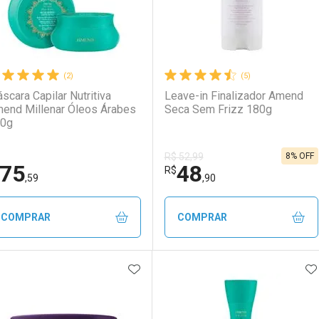
(2)
(5)
scara Capilar Nutritiva
Leave-in Finalizador Amend
end Millenar Óleos Árabes
Seca Sem Frizz 180g
0g
8% OFF
R$ 52,99
75
48
R$
,59
,90
COMPRAR
COMPRAR
ADICIONAR AOS FAVORITOS
A
FECHAR
FECHAR
F
F
aboratório
or Menos
Laboratório
Por Menos