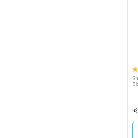
L
P
Sh
Bl
R$