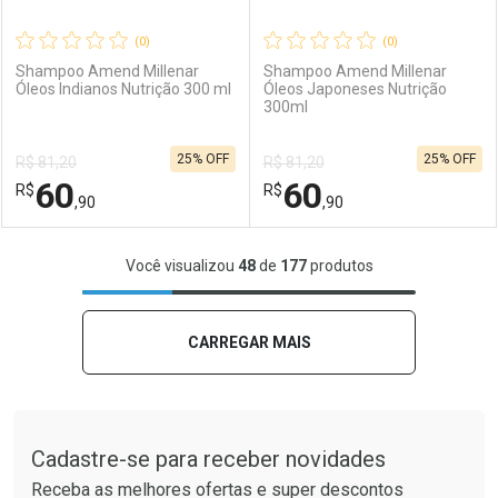
(0)
(0)
Shampoo Amend Millenar
Shampoo Amend Millenar
Óleos Indianos Nutrição 300 ml
Óleos Japoneses Nutrição
300ml
Ativar Desconto
Ativar Desconto
25% OFF
25% OFF
R$ 81,20
R$ 81,20
Comprar sem Desconto
Comprar sem Desconto
60
60
R$
Comprar sem Desconto
R$
Comprar sem Desconto
Por R$ 111,90/cada
Por R$ 191,90/cada
,90
,90
Por R$ 111,90/cada
Por R$ 191,90/cada
FECHAR
FECHAR
F
F
Você visualizou
48
de
177
produtos
Laboratório
Por Menos
Laboratório
Por Menos
CARREGAR MAIS
Tudo sobre a Drogaria São Paulo
Cadastre-se para receber novidades
Receba as melhores ofertas e super descontos