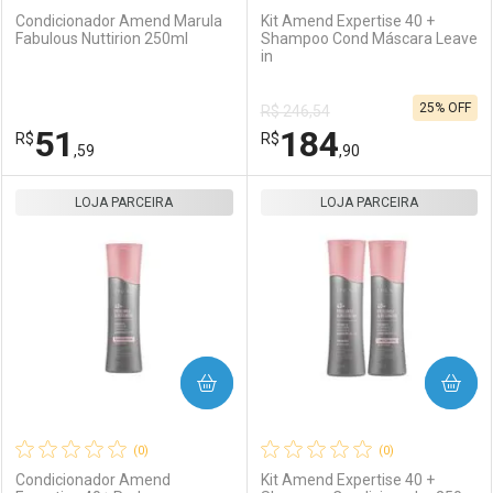
Condicionador Amend Marula
Kit Amend Expertise 40 +
Fabulous Nuttirion 250ml
Shampoo Cond Máscara Leave
in
Ativar Desconto
Ativar Desconto
25% OFF
R$ 246,54
Comprar sem Desconto
Comprar sem Desconto
51
184
R$
Comprar sem Desconto
R$
Comprar sem Desconto
Por R$ 37,59/cada
Por R$ 45,59/cada
,59
,90
Por R$ 37,59/cada
Por R$ 45,59/cada
LOJA PARCEIRA
FECHAR
FECHAR
LOJA PARCEIRA
F
F
Laboratório
Por Menos
Laboratório
Por Menos
COMPRAR
COMPRAR
(0)
(0)
Condicionador Amend
Kit Amend Expertise 40 +