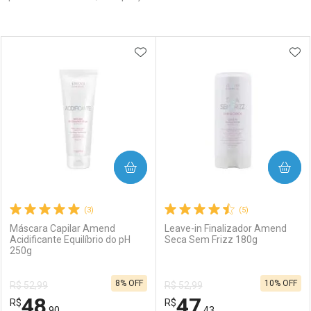
Prateleira
ADICIONAR AOS FAVORITOS
ADI
COMPRAR
COMPRAR
(3)
(5)
Máscara Capilar Amend
Leave-in Finalizador Amend
Acidificante Equilíbrio do pH
Seca Sem Frizz 180g
250g
8% OFF
10% OFF
R$ 52,99
R$ 52,99
48
47
R$
R$
,90
,43