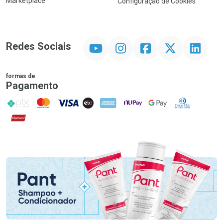
Marketplace
Configuração de Cookies
YouTube
Instagram
Facebook
Twitter
Linkedin
Redes Sociais
formas de
Pagamento
PIX
MasterCard
VISA
ELO
AMEX
NuPay
Google Pay
Diners Club
Hipercard
Promoção em Destaque