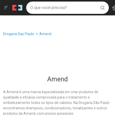
Drogaria São Paulo
Âncoras
Menu
Ac
Ir direto para a home
O que você precisa?
Filtros
Ordenar por
BUSC
Navegue pela página
Ir direto para o conteúdo
Faça a sua busca
Ir direto para a busca
Ir direto para a conta
Ir direto para a ajuda
Breadcrumb
Drogaria Sao Paulo
Amend
Ir direto para a notificações
Ir direto para o carrinho
Ir direto para o menu
Amend
A Amend é uma marca especializada em criar produtos de
qualidade e eficácia comprovada para o tratamento e
embelezamento todos os tipos de cabelos. Na Drogaria São Paulo
encontramos shampoos, condicionadores, tonalizantes e outros
produtos da Amend, com preços acessíveis.