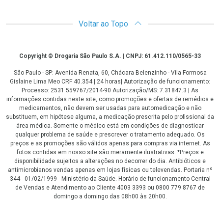
Voltar ao Topo
Copyright
Copyright © Drogaria São Paulo S.A. | CNPJ: 61.412.110/0565-33
São Paulo - SP: Avenida Renata, 60, Chácara Belenzinho - Vila Formosa
Gislaine Lima Meo CRF 40.354 | 24 horas| Autorização de funcionamento:
Processo: 2531.559767/2014-90 Autorização/MS: 7.31847.3 | As
informações contidas neste site, como promoções e ofertas de remédios e
medicamentos, não devem ser usadas para automedicação e não
substituem, em hipótese alguma, a medicação prescrita pelo profissional da
área médica. Somente o médico está em condições de diagnosticar
qualquer problema de saúde e prescrever o tratamento adequado. Os
preços e as promoções são válidos apenas para compras via internet. As
fotos contidas em nosso site são meramente ilustrativas. *Preços e
disponibilidade sujeitos a alterações no decorrer do dia. Antibióticos e
antimicrobianos vendas apenas em lojas físicas ou televendas. Portaria nº
344 - 01/02/1999 - Ministério da Saúde. Horário de funcionamento Central
de Vendas e Atendimento ao Cliente 4003 3393 ou 0800 779 8767 de
domingo a domingo das 08h00 às 20h00.
LGPD Aceite os Cookies