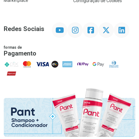
Marketplace
Configuração de Cookies
YouTube
Instagram
Facebook
Twitter
Linkedin
Redes Sociais
formas de
Pagamento
PIX
MasterCard
VISA
ELO
AMEX
NuPay
Google Pay
Diners Club
Hipercard
Promoção em Destaque