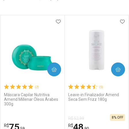
Prateleira
ADICIONAR AOS FAVORITOS
ADI
COMPRAR
COMPRAR
(2)
(5)
Máscara Capilar Nutritiva
Leave-in Finalizador Amend
Amend Millenar Óleos Árabes
Seca Sem Frizz 180g
300g
8% OFF
R$ 52,99
75
48
R$
R$
,59
,90