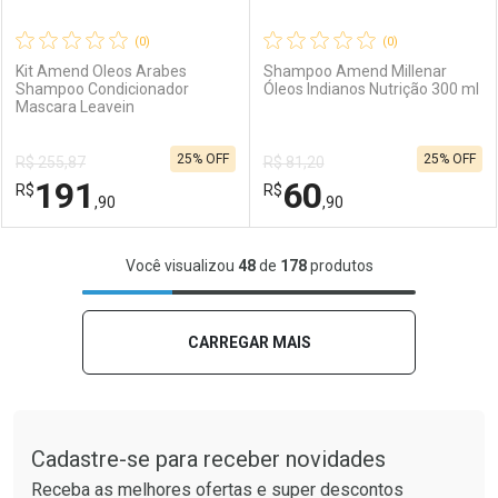
(0)
(0)
Kit Amend Oleos Arabes
Shampoo Amend Millenar
Shampoo Condicionador
Óleos Indianos Nutrição 300 ml
Mascara Leavein
Ativar Desconto
Ativar Desconto
25% OFF
25% OFF
R$ 255,87
R$ 81,20
Comprar sem Desconto
Comprar sem Desconto
191
60
R$
Comprar sem Desconto
R$
Comprar sem Desconto
Por R$ 57,90/cada
Por R$ 111,90/cada
,90
,90
Por R$ 57,90/cada
Por R$ 111,90/cada
FECHAR
FECHAR
F
F
Você visualizou
48
de
178
produtos
Laboratório
Por Menos
Laboratório
Por Menos
CARREGAR MAIS
Tudo sobre a Drogaria São Paulo
Cadastre-se para receber novidades
Receba as melhores ofertas e super descontos