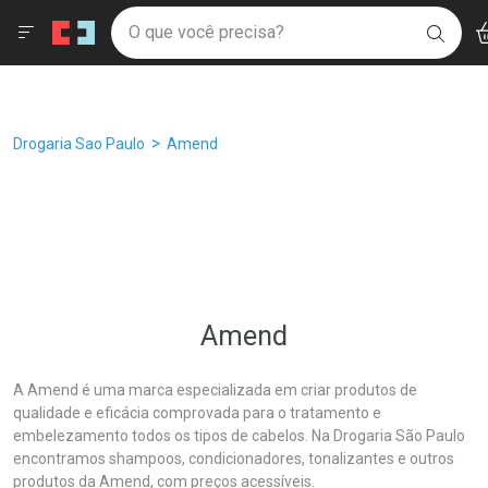
Drogaria São Paulo
Âncoras
Menu
Ac
Ir direto para a home
O que você precisa?
Filtros
Ordenar por
BUSC
Navegue pela página
Ir direto para o conteúdo
Faça a sua busca
Ir direto para a busca
Ir direto para a conta
Ir direto para a ajuda
Breadcrumb
Drogaria Sao Paulo
Amend
Ir direto para a notificações
Ir direto para o carrinho
Ir direto para o menu
Amend
A Amend é uma marca especializada em criar produtos de
qualidade e eficácia comprovada para o tratamento e
embelezamento todos os tipos de cabelos. Na Drogaria São Paulo
encontramos shampoos, condicionadores, tonalizantes e outros
produtos da Amend, com preços acessíveis.