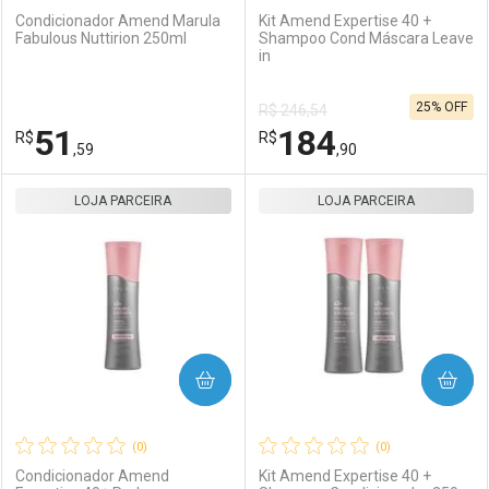
Condicionador Amend Marula
Kit Amend Expertise 40 +
Fabulous Nuttirion 250ml
Shampoo Cond Máscara Leave
in
Ativar Desconto
Ativar Desconto
25% OFF
R$ 246,54
Comprar sem Desconto
Comprar sem Desconto
51
184
R$
Comprar sem Desconto
R$
Comprar sem Desconto
Por R$ 37,59/cada
Por R$ 86,59/cada
,59
,90
Por R$ 37,59/cada
Por R$ 86,59/cada
LOJA PARCEIRA
FECHAR
FECHAR
LOJA PARCEIRA
F
F
Laboratório
Por Menos
Laboratório
Por Menos
COMPRAR
COMPRAR
(0)
(0)
Condicionador Amend
Kit Amend Expertise 40 +