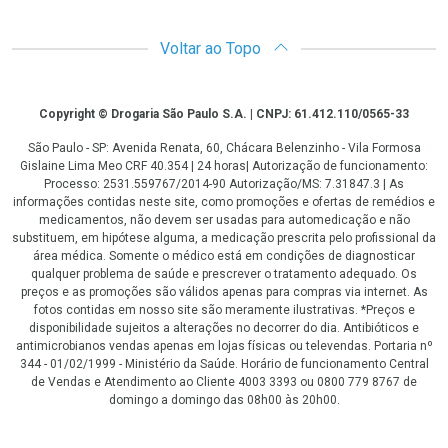
Voltar ao Topo
Copyright
Copyright © Drogaria São Paulo S.A. | CNPJ: 61.412.110/0565-33
São Paulo - SP: Avenida Renata, 60, Chácara Belenzinho - Vila Formosa
Gislaine Lima Meo CRF 40.354 | 24 horas| Autorização de funcionamento:
Processo: 2531.559767/2014-90 Autorização/MS: 7.31847.3 | As
informações contidas neste site, como promoções e ofertas de remédios e
medicamentos, não devem ser usadas para automedicação e não
substituem, em hipótese alguma, a medicação prescrita pelo profissional da
área médica. Somente o médico está em condições de diagnosticar
qualquer problema de saúde e prescrever o tratamento adequado. Os
preços e as promoções são válidos apenas para compras via internet. As
fotos contidas em nosso site são meramente ilustrativas. *Preços e
disponibilidade sujeitos a alterações no decorrer do dia. Antibióticos e
antimicrobianos vendas apenas em lojas físicas ou televendas. Portaria nº
344 - 01/02/1999 - Ministério da Saúde. Horário de funcionamento Central
de Vendas e Atendimento ao Cliente 4003 3393 ou 0800 779 8767 de
domingo a domingo das 08h00 às 20h00.
LGPD Aceite os Cookies