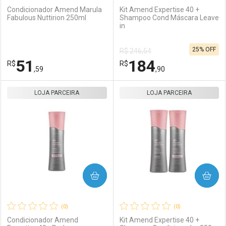
Condicionador Amend Marula
Kit Amend Expertise 40 +
Fabulous Nuttirion 250ml
Shampoo Cond Máscara Leave
in
Ativar Desconto
Ativar Desconto
25% OFF
R$ 246,54
Comprar sem Desconto
Comprar sem Desconto
51
184
R$
Comprar sem Desconto
R$
Comprar sem Desconto
Por R$ 37,59/cada
Por R$ 45,59/cada
,59
,90
Por R$ 37,59/cada
Por R$ 45,59/cada
LOJA PARCEIRA
FECHAR
FECHAR
LOJA PARCEIRA
F
F
Laboratório
Por Menos
Laboratório
Por Menos
COMPRAR
COMPRAR
(0)
(0)
Condicionador Amend
Kit Amend Expertise 40 +