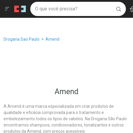
Drogaria São Paulo
Âncoras
Menu
Ac
Ir direto para a home
O que você precisa?
Filtros
Ordenar por
BUSC
Navegue pela página
Ir direto para o conteúdo
Faça a sua busca
Ir direto para a busca
Ir direto para a conta
Ir direto para a ajuda
Breadcrumb
Drogaria Sao Paulo
Amend
Ir direto para a notificações
Ir direto para o carrinho
Ir direto para o menu
Amend
A Amend é uma marca especializada em criar produtos de
qualidade e eficácia comprovada para o tratamento e
embelezamento todos os tipos de cabelos. Na Drogaria São Paulo
encontramos shampoos, condicionadores, tonalizantes e outros
produtos da Amend, com preços acessíveis.