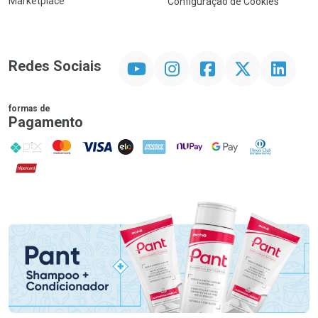
Marketplace
Configuração de Cookies
YouTube
Instagram
Facebook
Twitter
Linkedin
Redes Sociais
formas de
Pagamento
PIX
MasterCard
VISA
ELO
AMEX
NuPay
Google Pay
Diners Club
Hipercard
Promoção em Destaque