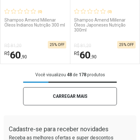
(0)
(0)
Shampoo Amend Millenar
Shampoo Amend Millenar
Óleos Indianos Nutrição 300 ml
Óleos Japoneses Nutrição
300ml
Ativar Desconto
Ativar Desconto
25% OFF
25% OFF
R$ 81,20
R$ 81,20
Comprar sem Desconto
Comprar sem Desconto
60
60
R$
Comprar sem Desconto
R$
Comprar sem Desconto
Por R$ 111,90/cada
Por R$ 191,90/cada
,90
,90
Por R$ 111,90/cada
Por R$ 191,90/cada
FECHAR
FECHAR
F
F
Você visualizou
48
de
178
produtos
Laboratório
Por Menos
Laboratório
Por Menos
CARREGAR MAIS
Tudo sobre a Drogaria São Paulo
Cadastre-se para receber novidades
Receba as melhores ofertas e super descontos