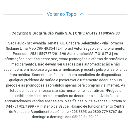
Voltar ao Topo
Copyright
Copyright © Drogaria São Paulo S.A. | CNPJ: 61.412.110/0565-33
São Paulo - SP: Avenida Renata, 60, Chácara Belenzinho - Vila Formosa
Gislaine Lima Meo CRF 40.354 | 24 horas| Autorização de funcionamento:
Processo: 2531.559767/2014-90 Autorização/MS: 7.31847.3 | As
informações contidas neste site, como promoções e ofertas de remédios e
medicamentos, não devem ser usadas para automedicação e não
substituem, em hipótese alguma, a medicação prescrita pelo profissional da
área médica. Somente o médico está em condições de diagnosticar
qualquer problema de saúde e prescrever o tratamento adequado. Os
preços e as promoções são válidos apenas para compras via internet. As
fotos contidas em nosso site são meramente ilustrativas. *Preços e
disponibilidade sujeitos a alterações no decorrer do dia. Antibióticos e
antimicrobianos vendas apenas em lojas físicas ou televendas. Portaria nº
344 - 01/02/1999 - Ministério da Saúde. Horário de funcionamento Central
de Vendas e Atendimento ao Cliente 4003 3393 ou 0800 779 8767 de
domingo a domingo das 08h00 às 20h00.
LGPD Aceite os Cookies