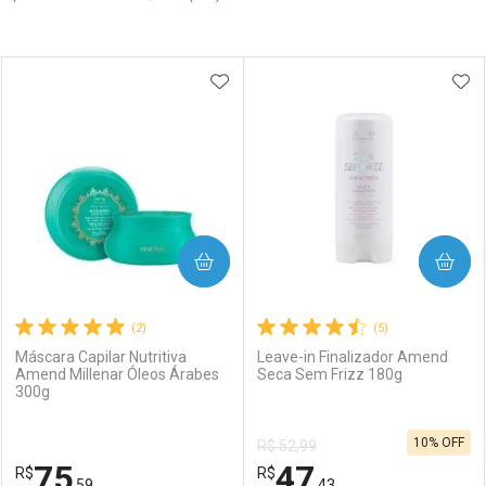
Prateleira
ADICIONAR AOS FAVORITOS
ADI
COMPRAR
COMPRAR
(2)
(5)
Máscara Capilar Nutritiva
Leave-in Finalizador Amend
Amend Millenar Óleos Árabes
Seca Sem Frizz 180g
300g
10% OFF
R$ 52,99
75
47
R$
R$
,59
,43