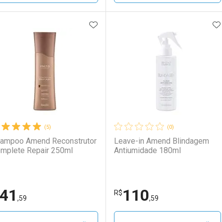
ADICIONAR AOS FAVORITOS
A
FECHAR
FECHAR
F
F
aboratório
or Menos
Laboratório
Por Menos
(5)
(0)
ampoo Amend Reconstrutor
Leave-in Amend Blindagem
mplete Repair 250ml
Antiumidade 180ml
41
110
Ativar Desconto
Ativar Desconto
R$
,59
,59