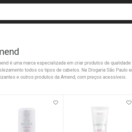
busca
isa?
mend
end é uma marca especializada em criar produtos de qualidade 
lezamento todos os tipos de cabelos. Na Drogaria São Paulo 
lizantes e outros produtos da Amend, com preços acessíveis.
ateleira
ADICIONAR AOS FAVORITOS
A