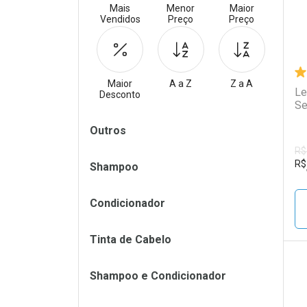
Mais
Menor
Maior
Vendidos
Preço
Preço
Maior
A a Z
Z a A
Le
Desconto
Se
Filtros
Outros
R$
R$
Shampoo
Condicionador
Tinta de Cabelo
Shampoo e Condicionador
L
P