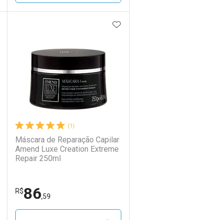
DICIONAR AOS FAVORITOS
ADICIONAR AOS FAVORIT
ECHAR
ECHAR
FECHAR
FECHAR
Laboratório
Por Menos
(1)
Máscara de Reparação Capilar
Amend Luxe Creation Extreme
Repair 250ml
86
Ativar Desconto
R$
,59