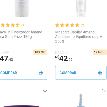
(5)
(3)
ave-in Finalizador Amend
Máscara Capilar Amend
ca Sem Frizz 180g
Acidificante Equilíbrio do pH
250g
10% OFF
19% OFF
 52,99
R$ 52,99
47
42
R$
,43
,99
COMPRAR
COMPRAR
ADICIONAR AOS FAVORITOS
A
FECHAR
FECHAR
F
F
aboratório
or Menos
Laboratório
Por Menos