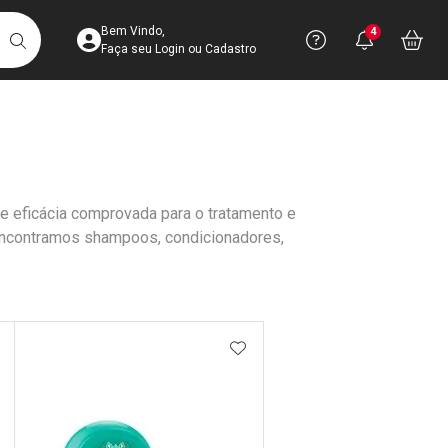
Acesse sua Conta
Precisa de 
Notific
Aces
Bem Vindo,
4
Você po
notifica
Vo
it
BUSCAR
Ver Recursos 
Faça seu Login ou Cadastro
Atendimento ao 
Central de Ajud
e eficácia comprovada para o tratamento e
Televendas
encontramos shampoos, condicionadores,
4003-3393
DICIONAR AOS FAVORITOS
ADICIONAR AOS FAVORIT