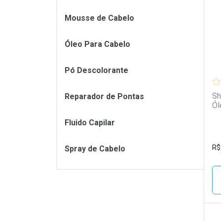
L
P
Mousse de Cabelo
Óleo Para Cabelo
Pó Descolorante
Sh
Reparador de Pontas
Ól
Fluido Capilar
R$
Spray de Cabelo