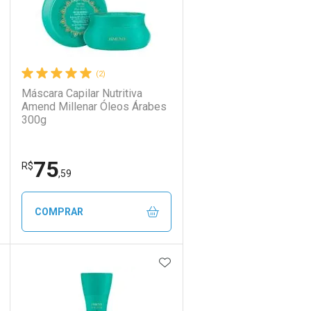
(2)
Máscara Capilar Nutritiva
Amend Millenar Óleos Árabes
300g
75
R$
,59
COMPRAR
DICIONAR AOS FAVORITOS
ADICIONAR AOS FAVORIT
ECHAR
ECHAR
FECHAR
FECHAR
Laboratório
Por Menos