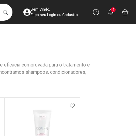
Acesse sua Conta
Precisa de 
Notific
Aces
Bem Vindo,
4
Você po
notifica
Vo
it
BUSCAR
Ver Recursos 
Faça seu Login ou Cadastro
Atendimento ao 
Central de Ajud
e eficácia comprovada para o tratamento e
Televendas
encontramos shampoos, condicionadores,
4003-3393
DICIONAR AOS FAVORITOS
ADICIONAR AOS FAVORIT