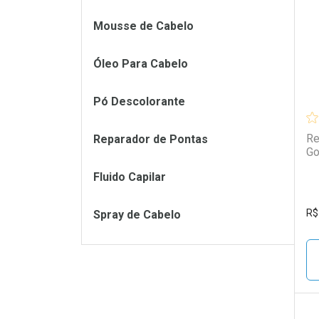
L
P
Mousse de Cabelo
Óleo Para Cabelo
Pó Descolorante
Re
Reparador de Pontas
Go
Fluido Capilar
R$
Spray de Cabelo