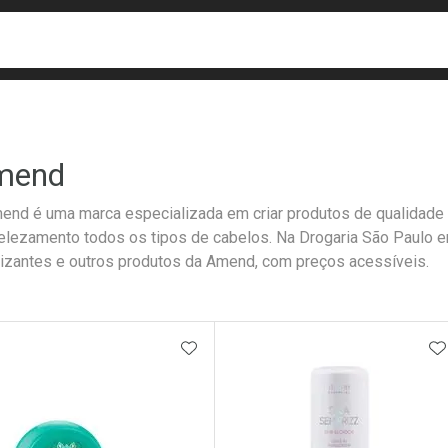
busca
isa?
mend
end é uma marca especializada em criar produtos de qualidade 
lezamento todos os tipos de cabelos. Na Drogaria São Paulo 
lizantes e outros produtos da Amend, com preços acessíveis.
ateleira
ADICIONAR AOS FAVORITOS
A