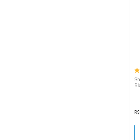
L
P
Sh
Bl
R$