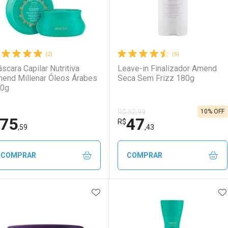
(2)
(5)
scara Capilar Nutritiva
Leave-in Finalizador Amend
end Millenar Óleos Árabes
Seca Sem Frizz 180g
0g
10% OFF
R$ 52,99
75
47
R$
,59
,43
COMPRAR
COMPRAR
ADICIONAR AOS FAVORITOS
A
FECHAR
FECHAR
F
F
aboratório
or Menos
Laboratório
Por Menos