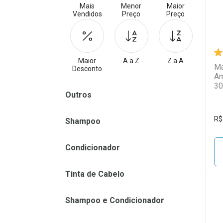
Mais
Menor
Maior
Vendidos
Preço
Preço
Maior
A a Z
Z a A
Má
Desconto
Am
30
Filtros
Outros
R$
Shampoo
Condicionador
Tinta de Cabelo
Shampoo e Condicionador
L
P