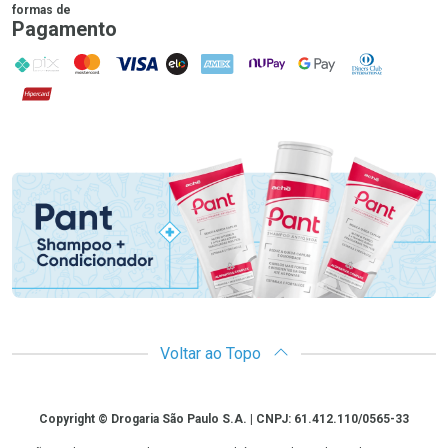
formas de
Pagamento
PIX
MasterCard
VISA
ELO
AMEX
NuPay
Google Pay
Diners Club
Hipercard
Promoção em Destaque
Voltar ao Topo
Copyright
Copyright © Drogaria São Paulo S.A. | CNPJ: 61.412.110/0565-33