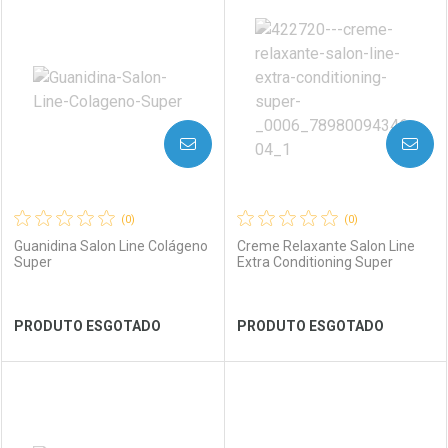
Laboratório
Por Menos
Laboratório
Por Menos
AVISE-ME
AVISE-ME
(0)
(0)
Guanidina Salon Line Colágeno
Creme Relaxante Salon Line
Super
Extra Conditioning Super
Ver Desconto Convênio
Ver Desconto Convênio
PRODUTO ESGOTADO
PRODUTO ESGOTADO
FECHAR
FECHAR
FEC
FEC
Laboratório
Por Menos
Laboratório
Por Menos