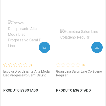
FECHAR
FECHAR
FEC
FEC
Laboratório
Por Menos
Laboratório
Por Menos
AVISE-ME
AVISE-ME
(0)
(0)
Escova Disciplinante Alta Moda
Guanidina Salon Line Colágeno
Liso Progressivo Semi Di Lino
Regular
Ver Desconto Convênio
Ver Desconto Convênio
PRODUTO ESGOTADO
PRODUTO ESGOTADO
FECHAR
FECHAR
FEC
FEC