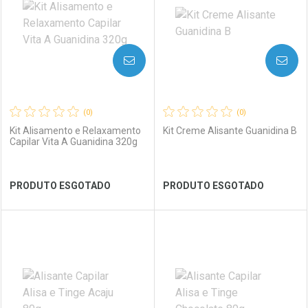
AVISE-ME
AVISE-ME
(0)
(0)
Kit Alisamento e Relaxamento
Kit Creme Alisante Guanidina B
Capilar Vita A Guanidina 320g
Ver Desconto Convênio
Ver Desconto Convênio
PRODUTO ESGOTADO
PRODUTO ESGOTADO
FECHAR
FECHAR
FEC
FEC
Laboratório
Por Menos
Laboratório
Por Menos