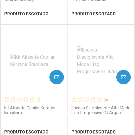
Ver Desconto Convênio
Ver Desconto Convênio
PRODUTO ESGOTADO
PRODUTO ESGOTADO
FECHAR
FECHAR
FEC
FEC
Laboratório
Por Menos
Laboratório
Por Menos
AVISE-ME
AVISE-ME
(0)
(0)
Kit Alisante Capilar Keratina
Escova Disciplinante Alta Moda
Brasileira
Liso Progressivo Oil Argan
Ver Desconto Convênio
Ver Desconto Convênio
PRODUTO ESGOTADO
PRODUTO ESGOTADO