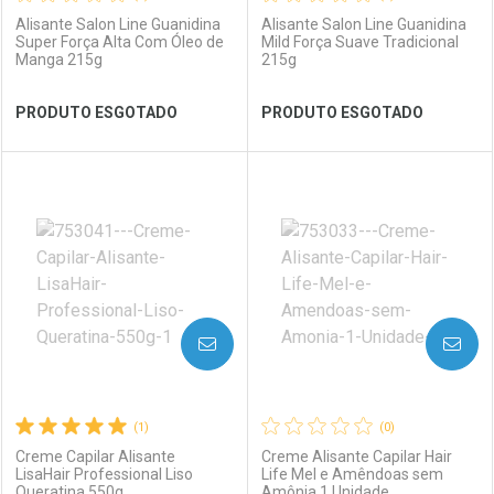
Alisante Salon Line Guanidina
Alisante Salon Line Guanidina
Super Força Alta Com Óleo de
Mild Força Suave Tradicional
Manga 215g
215g
Ativar Desconto
PRODUTO ESGOTADO
PRODUTO ESGOTADO
Comprar sem Desconto
Ver Desconto Convênio
Comprar sem Desconto
Por R$ 39,99/cada
Por R$ 39,99/cada
FECHAR
FECHAR
FEC
FEC
Laboratório
Por Menos
Laboratório
Por Menos
AVISE-ME
AVISE-ME
(1)
(0)
Creme Capilar Alisante
Creme Alisante Capilar Hair
LisaHair Professional Liso
Life Mel e Amêndoas sem
Queratina 550g
Amônia 1 Unidade