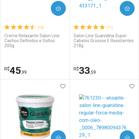
COMPRAR
COMPRAR
(10)
(11)
Creme Relaxante Salon Line
Salon Line Guanidina Super
Cachos Definidos e Soltos
Cabelos Grossos E Resistentes
200g
218g
45
33
R$
R$
,99
,59
ADICIONAR AOS FAVORITOS
ADI
FECHAR
FECHAR
F
F
Laboratório
Por Menos
Laboratório
Por Menos
COMPRAR
COMPRAR