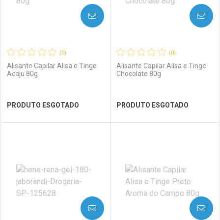
AVISE-ME
AVISE-ME
(0)
(0)
Alisante Capilar Alisa e Tinge
Alisante Capilar Alisa e Tinge
Acaju 80g
Chocolate 80g
Ver Desconto Convênio
Ver Desconto Convênio
PRODUTO ESGOTADO
PRODUTO ESGOTADO
FECHAR
FECHAR
FEC
FEC
Laboratório
Por Menos
Laboratório
Por Menos
AVISE-ME
AVISE-ME