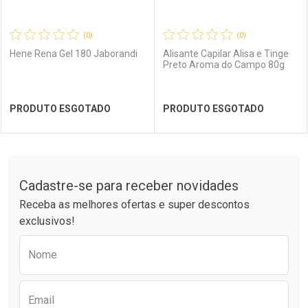
(0)
(0)
Hene Rena Gel 180 Jaborandi
Alisante Capilar Alisa e Tinge
Preto Aroma do Campo 80g
Ver Desconto Convênio
Ver Desconto Convênio
PRODUTO ESGOTADO
PRODUTO ESGOTADO
FECHAR
FECHAR
FEC
FEC
Tudo sobre a Drogaria São Paulo
Cadastre-se para receber novidades
Laboratório
Por Menos
Laboratório
Por Menos
Receba as melhores ofertas e super descontos
exclusivos!
Preencha o formulário abaixo para receber 
Nome
Email