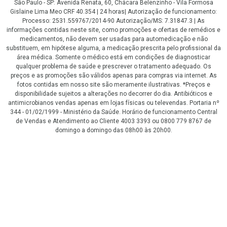
São Paulo - SP: Avenida Renata, 60, Chácara Belenzinho - Vila Formosa
Gislaine Lima Meo CRF 40.354 | 24 horas| Autorização de funcionamento:
Processo: 2531.559767/2014-90 Autorização/MS: 7.31847.3 | As
informações contidas neste site, como promoções e ofertas de remédios e
medicamentos, não devem ser usadas para automedicação e não
substituem, em hipótese alguma, a medicação prescrita pelo profissional da
área médica. Somente o médico está em condições de diagnosticar
qualquer problema de saúde e prescrever o tratamento adequado. Os
preços e as promoções são válidos apenas para compras via internet. As
fotos contidas em nosso site são meramente ilustrativas. *Preços e
disponibilidade sujeitos a alterações no decorrer do dia. Antibióticos e
antimicrobianos vendas apenas em lojas físicas ou televendas. Portaria nº
344 - 01/02/1999 - Ministério da Saúde. Horário de funcionamento Central
de Vendas e Atendimento ao Cliente 4003 3393 ou 0800 779 8767 de
domingo a domingo das 08h00 às 20h00.
LGPD Aceite os Cookies