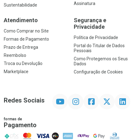
Assinatura
Sustentabilidade
Atendimento
Segurança e
Privacidade
Como Comprar no Site
Política de Privacidade
Formas de Pagamento
Portal do Titular de Dados
Prazo de Entrega
Pessoais
Reembolso
Como Protegemos os Seus
Troca ou Devolução
Dados
Marketplace
Configuração de Cookies
YouTube
Instagram
Facebook
Twitter
Linkedin
Redes Sociais
formas de
Pagamento
PIX
MasterCard
VISA
ELO
AMEX
NuPay
Google Pay
Diners Club