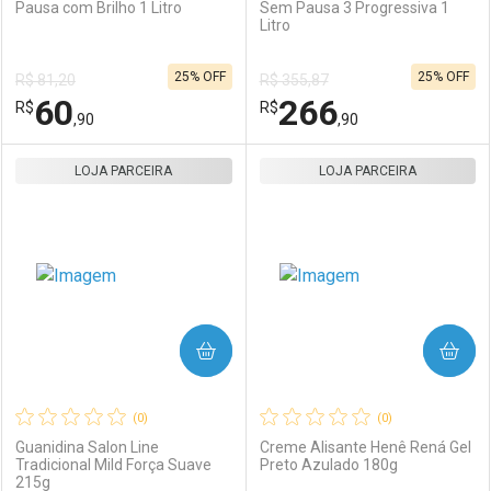
Pausa com Brilho 1 Litro
Sem Pausa 3 Progressiva 1
Litro
Ativar Desconto
Ativar Desconto
25% OFF
25% OFF
R$ 81,20
R$ 355,87
Comprar sem Desconto
Comprar sem Desconto
60
266
R$
Comprar sem Desconto
R$
Comprar sem Desconto
Por R$ 21,28/cada
Por R$ 92,90/cada
,90
,90
Por R$ 21,28/cada
Por R$ 92,90/cada
LOJA PARCEIRA
FECHAR
FECHAR
LOJA PARCEIRA
F
F
Laboratório
Por Menos
Laboratório
Por Menos
COMPRAR
COMPRAR
(0)
(0)
Guanidina Salon Line
Creme Alisante Henê Rená Gel
Tradicional Mild Força Suave
Preto Azulado 180g
215g