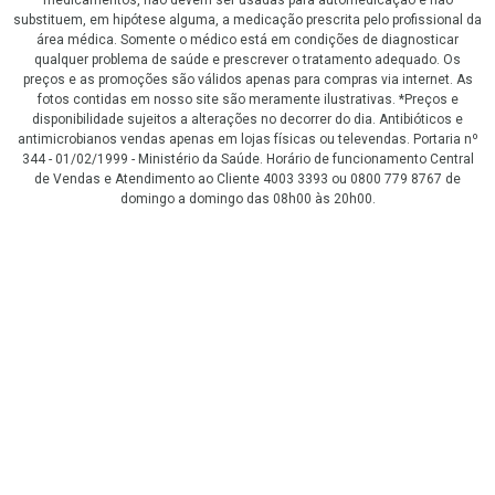
medicamentos, não devem ser usadas para automedicação e não
substituem, em hipótese alguma, a medicação prescrita pelo profissional da
área médica. Somente o médico está em condições de diagnosticar
qualquer problema de saúde e prescrever o tratamento adequado. Os
preços e as promoções são válidos apenas para compras via internet. As
fotos contidas em nosso site são meramente ilustrativas. *Preços e
disponibilidade sujeitos a alterações no decorrer do dia. Antibióticos e
antimicrobianos vendas apenas em lojas físicas ou televendas. Portaria nº
344 - 01/02/1999 - Ministério da Saúde. Horário de funcionamento Central
de Vendas e Atendimento ao Cliente 4003 3393 ou 0800 779 8767 de
domingo a domingo das 08h00 às 20h00.
LGPD Aceite os Cookies