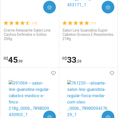
COMPRAR
COMPRAR
(10)
(11)
Creme Relaxante Salon Line
Salon Line Guanidina Super
Cachos Definidos e Soltos
Cabelos Grossos E Resistentes
200g
218g
45
33
R$
R$
,99
,59
ADICIONAR AOS FAVORITOS
ADI
FECHAR
FECHAR
F
F
Laboratório
Por Menos
Laboratório
Por Menos
COMPRAR
COMPRAR