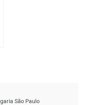
CHAR
CHAR
garia São Paulo