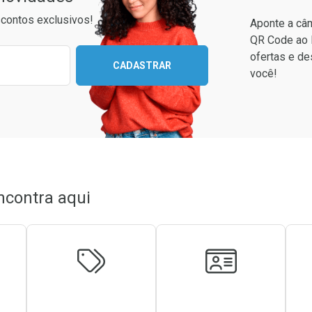
contos exclusivos!
Aponte a câm
QR Code ao 
ixo para receber as melhores ofertas:
ofertas e de
CADASTRAR
você!
Ver Desconto Convênio
Ver Desconto Convênio
ncontra aqui