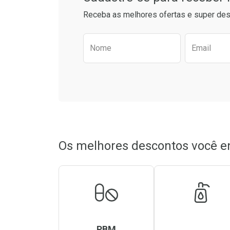
Receba as melhores ofertas e super des
Preencha o formulário aba
Nome
Email
Os melhores descontos você e
PBM