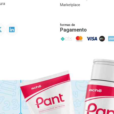
ura
Marketplace
formas de
ter
Linkedin
Pagamento
PIX
MasterCard
VISA
ELO
AME