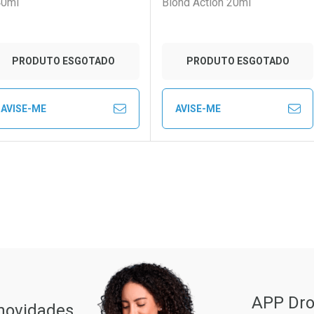
40ml
Blond Action 20ml
PRODUTO ESGOTADO
PRODUTO ESGOTADO
AVISE-ME
AVISE-ME
FECHAR
FECHAR
FE
FE
aboratório
or Menos
Laboratório
Por Menos
ão Paulo
APP Dro
 novidades