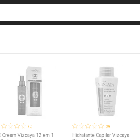
busca
isa?
e
ateleira
(0)
(0)
 Cream Vizcaya 12 em 1
Hidratante Capilar Vizcaya