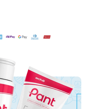
X
NuPay
Google Pay
Diners Club
Hipercard