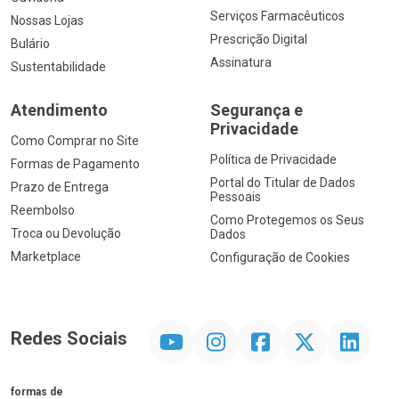
Serviços Farmacêuticos
Nossas Lojas
Prescrição Digital
Bulário
Assinatura
Sustentabilidade
Atendimento
Segurança e
Privacidade
Como Comprar no Site
Política de Privacidade
Formas de Pagamento
Portal do Titular de Dados
Prazo de Entrega
Pessoais
Reembolso
Como Protegemos os Seus
Troca ou Devolução
Dados
Marketplace
Configuração de Cookies
YouTube
Instagram
Facebook
Twitter
Linkedin
Redes Sociais
formas de