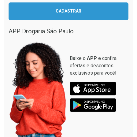
CADASTRAR
Ver Desconto Convênio
APP Drogaria São Paulo
Baixe o
APP
e confira
ofertas e descontos
exclusivos para você!