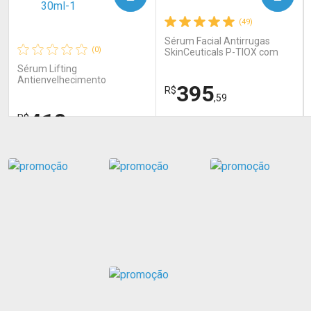
(49)
Sérum Facial Antirrugas
(0)
SkinCeuticals P-TIOX com
Complexo de Peptídeos 30ml
Sérum Lifting
Antienvelhecimento
395
R$
SkinCeuticals A.G.E.
,59
Interrupter Ultra 30ml
419
R$
,00
FECHAR
FECHAR
FEC
FEC
Dermaclub
Dermaclub
Por Menos
Por Menos
Ativar Desconto
Ativar Desconto