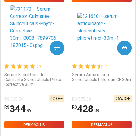
Dermaclub
Por Menos
Dermaclub
Por Menos
COMPRAR
COMPRAR
(7)
(6)
Sérum Facial Corretor
Sérum Antioxidante
Calmante Skinceuticals Phyto
Skinceuticals Phloretin CF 30ml
Ativar Desconto
Ativar Desconto
Corrective 30ml
6% OFF
26% OFF
R$ 365,59
R$ 575,59
Comprar sem Desconto
Comprar sem Desconto
Comprar sem Desconto
Comprar sem Desconto
344
428
R$
R$
Por R$ 419,00/cada
Por R$ 389,99/cada
Por R$ 419,00/cada
Por R$ 389,99/cada
,99
,39
DERMACLUB
FECHAR
FECHAR
DERMACLUB
F
F