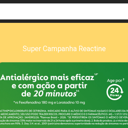
busca
isa?
Super Campanha Reactine