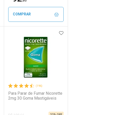
,86
COMPRAR
DICIONAR AOS FAVORITOS
ADICIONAR AOS FAVORIT
ECHAR
ECHAR
FECHAR
FECHAR
Laboratório
Por Menos
(196)
Para Parar de Fumar Nicorette
2mg 30 Goma Mastigáveis
22% OFF