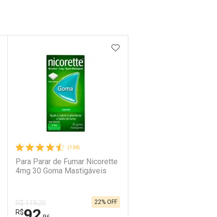
DICIONAR AOS FAVORITOS
ADICIONAR AOS FAVORIT
rja Vermelha
(134)
Para Parar de Fumar Nicorette
4mg 30 Goma Mastigáveis
22% OFF
R$ 119,20
92
R$