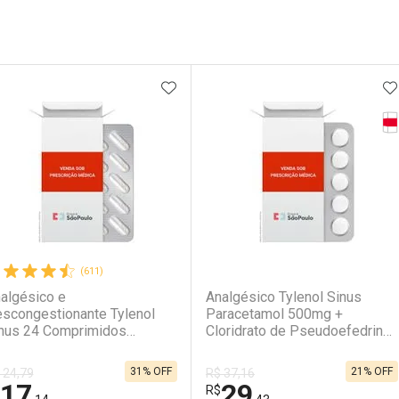
ateleira
ADICIONAR AOS FAVORITOS
A
Ta
(611)
(0)
algésico e
Analgésico Tylenol Sinus
scongestionante Tylenol
Paracetamol 500mg +
nus 24 Comprimidos
Cloridrato de Pseudoefedrina
vestidos
30mg 36 Comprimidos
31% OFF
21% OFF
 24,79
R$ 37,16
17
29
R$