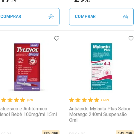
,14
,43
COMPRAR
COMPRAR
ADICIONAR AOS FAVORITOS
A
FECHAR
FECHAR
F
F
aboratório
or Menos
Laboratório
Por Menos
(59)
(132)
algésico e Antitérmico
Antiácido Mylanta Plus Sabor
lenol Bebê 100mg/ml 15ml
Morango 240ml Suspensão
Oral
33% OFF
14% OFF