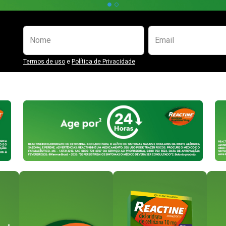
Preencha o formulário abaixo para se
Nome
Email
Termos de uso
e
Política de Privacidade