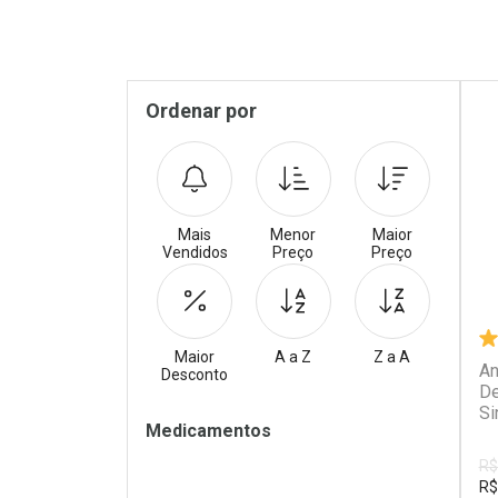
Pr
Sidebar
Ordenar por
Mais
Menor
Maior
Vendidos
Preço
Preço
Maior
A a Z
Z a A
An
Desconto
De
Si
Filtros
Medicamentos
Re
R$
R$