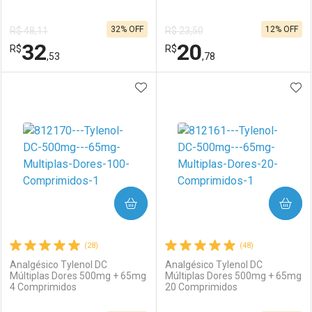
Ativar Desconto
Ativar Desconto
32% OFF
12% OFF
R$ 48,11
R$ 23,50
Comprar sem Desconto
Comprar sem Desconto
32
20
R$
Comprar sem Desconto
R$
Comprar sem Desconto
Por R$ 11,87/cada
Por R$ 38,60/cada
,53
,78
Por R$ 11,87/cada
Por R$ 38,60/cada
ADICIONAR AOS FAVORITOS
ADI
FECHAR
FECHAR
F
F
Laboratório
Por Menos
Laboratório
Por Menos
COMPRAR
COMPRAR
(28)
(48)
Analgésico Tylenol DC
Analgésico Tylenol DC
Múltiplas Dores 500mg + 65mg
Múltiplas Dores 500mg + 65mg
4 Comprimidos
20 Comprimidos
Ativar Desconto
Ativar Desconto