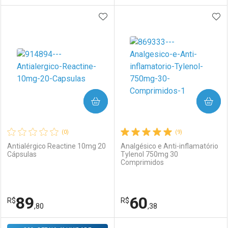
ADICIONAR AOS FAVORITOS
ADI
FECHAR
FECHAR
F
F
Laboratório
Por Menos
Laboratório
Por Menos
COMPRAR
COMPRAR
(0)
(9)
Antialérgico Reactine 10mg 20
Analgésico e Anti-inflamatório
Cápsulas
Tylenol 750mg 30
Comprimidos
Ativar Desconto
Ativar Desconto
Comprar sem Desconto
Comprar sem Desconto
89
60
R$
Comprar sem Desconto
R$
Comprar sem Desconto
Por R$ 36,62/cada
Por R$ 10,39/cada
,80
,38
Por R$ 36,62/cada
Por R$ 10,39/cada