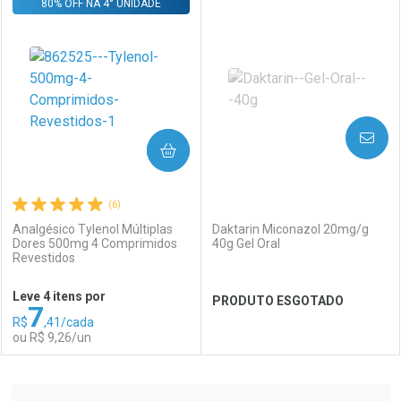
80% OFF NA 4° UNIDADE
FECHAR
FECHAR
F
F
Laboratório
Por Menos
Laboratório
Por Menos
AVISE-ME
COMPRAR
(6)
(0)
Analgésico Tylenol Múltiplas
Daktarin Miconazol 20mg/g
Dores 500mg 4 Comprimidos
40g Gel Oral
Revestidos
Ativar Desconto
Ativar Desconto
Leve 4 itens por
PRODUTO ESGOTADO
7
Comprar sem Desconto
Comprar sem Desconto
R$
,41/cada
Comprar sem Desconto
Comprar sem Desconto
Por R$ 89,80/cada
Por R$ 60,38/cada
ou R$ 9,26/un
Por R$ 89,80/cada
Por R$ 60,38/cada
FECHAR
FECHAR
FEC
FEC
Tudo sobre a Drogaria São Paulo