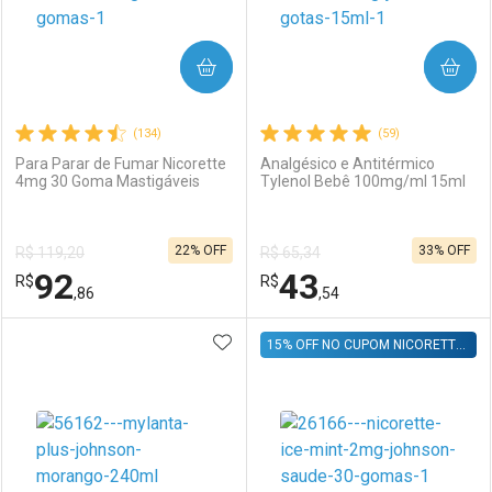
COMPRAR
COMPRAR
(134)
(59)
Para Parar de Fumar Nicorette
Analgésico e Antitérmico
4mg 30 Goma Mastigáveis
Tylenol Bebê 100mg/ml 15ml
Ativar Desconto
Ativar Desconto
22% OFF
33% OFF
R$ 119,20
R$ 65,34
Comprar sem Desconto
Comprar sem Desconto
92
43
R$
Comprar sem Desconto
R$
Comprar sem Desconto
Por R$ 17,14/cada
Por R$ 29,43/cada
,86
,54
Por R$ 17,14/cada
Por R$ 29,43/cada
ADICIONAR AOS FAVORITOS
FECHAR
FECHAR
15% OFF NO CUPOM NICORETTE15
F
F
Laboratório
Por Menos
Laboratório
Por Menos