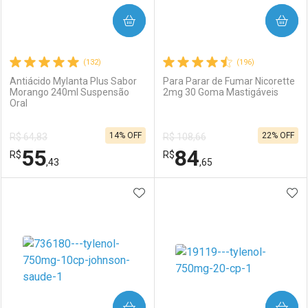
COMPRAR
COMPRAR
(132)
(196)
Antiácido Mylanta Plus Sabor
Para Parar de Fumar Nicorette
Morango 240ml Suspensão
2mg 30 Goma Mastigáveis
Oral
Ativar Desconto
Ativar Desconto
14% OFF
22% OFF
R$ 64,83
R$ 108,66
Comprar sem Desconto
Comprar sem Desconto
55
84
R$
Comprar sem Desconto
R$
Comprar sem Desconto
Por R$ 92,86/cada
Por R$ 43,54/cada
,43
,65
Por R$ 92,86/cada
Por R$ 43,54/cada
ADICIONAR AOS FAVORITOS
ADI
FECHAR
FECHAR
F
F
Laboratório
Por Menos
Laboratório
Por Menos
COMPRAR
COMPRAR