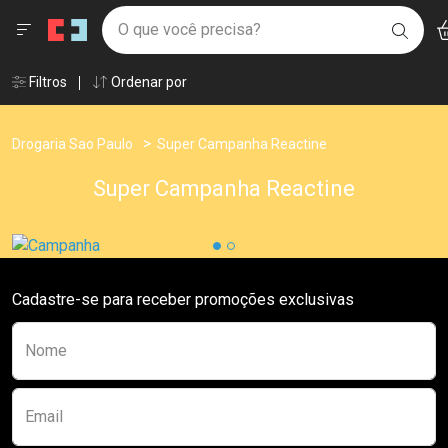
Drogaria São Paulo
Menu
Ac
Ir direto para a home
O que você precisa?
BUSC
Navegue pela página
Ir direto para o conteúdo
Faça a sua busca
Ir direto para a busca
Âncoras
Filtros
Ordenar por
Ir direto para a conta
Ir direto para a ajuda
Ir direto para a notificações
Breadcrumb
Drogaria Sao Paulo
Super Campanha Reactine
Ir direto para o carrinho
Ir direto para o menu
Super Campanha Reactine
Cadastre-se para receber promoções exclusivas
Preencha o formulário abaixo para se receber
Nome
Email