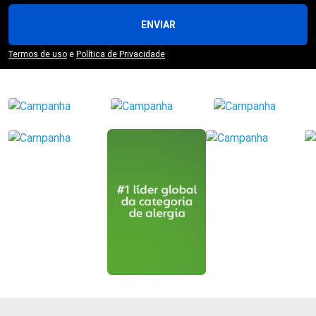
ENVIAR
Termos de uso
e
Política de Privacidade