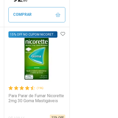
,86
COMPRAR
DICIONAR AOS FAVORITOS
ADICIONAR AOS FAVORIT
ECHAR
ECHAR
FECHAR
FECHAR
15% OFF NO CUPOM NICORETTE15
Laboratório
Por Menos
(196)
Para Parar de Fumar Nicorette
2mg 30 Goma Mastigáveis
22% OFF