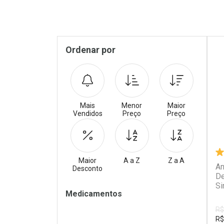
Pr
Sidebar
Ordenar por
Mais
Menor
Maior
Vendidos
Preço
Preço
Maior
A a Z
Z a A
An
Desconto
De
Si
Filtros
Medicamentos
Re
R$
R$