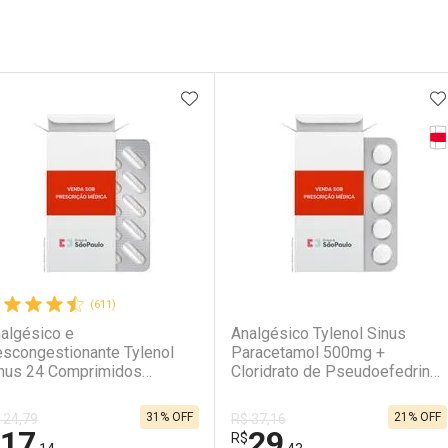
ateleira
ADICIONAR AOS FAVORITOS
A
Ta
(611)
(8)
algésico e
Analgésico Tylenol Sinus
scongestionante Tylenol
Paracetamol 500mg +
nus 24 Comprimidos
Cloridrato de Pseudoefedrina
vestidos
30mg 36 Comprimidos
31% OFF
21% OFF
 24,79
R$ 37,16
17
29
R$