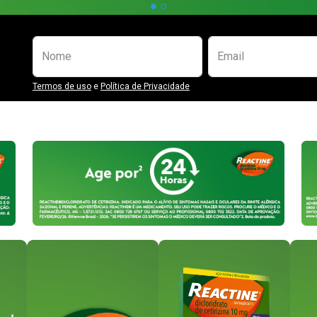
Preencha o formulário abaixo para se
Nome
Email
Termos de uso
e
Política de Privacidade