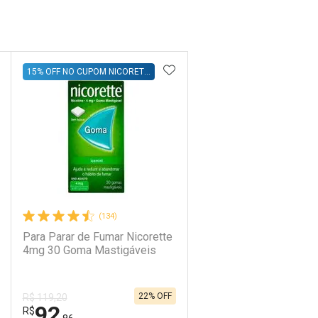
DICIONAR AOS FAVORITOS
ADICIONAR AOS FAVORIT
15% OFF NO CUPOM NICORETTE15
rja Vermelha
(134)
Para Parar de Fumar Nicorette
4mg 30 Goma Mastigáveis
22% OFF
R$ 119,20
92
R$