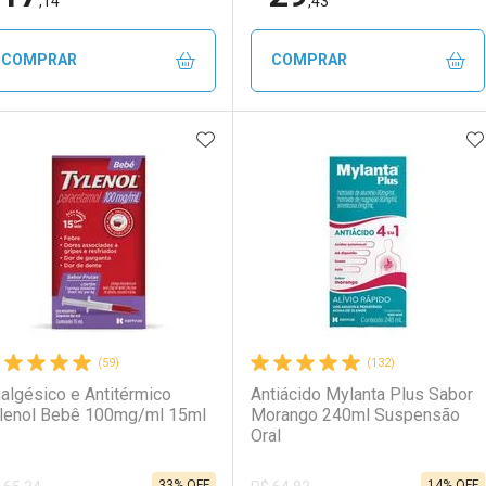
,14
,43
COMPRAR
COMPRAR
ADICIONAR AOS FAVORITOS
A
FECHAR
FECHAR
F
F
aboratório
or Menos
Laboratório
Por Menos
(59)
(132)
algésico e Antitérmico
Antiácido Mylanta Plus Sabor
lenol Bebê 100mg/ml 15ml
Morango 240ml Suspensão
Oral
33% OFF
14% OFF