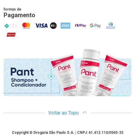
formas de
Pagamento
PIX
MasterCard
VISA
ELO
AMEX
NuPay
Google Pay
Diners Club
Hipercard
Promoção em Destaque
Voltar ao Topo
Copyright
Copyright © Drogaria São Paulo S.A. | CNPJ: 61.412.110/0565-33