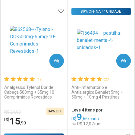
ADICIONAR AOS FAVORITOS
FECHAR
FECHAR
80% OFF NA 4° UNIDADE
F
F
Laboratório
Por Menos
Laboratório
Por Menos
COMPRAR
COMPRAR
(19)
(23)
Analgésico Tylenol Dor de
Anti-inflamatório e
Cabeça 500mg + 65mg 10
Antialérgico Benalet 5mg +
Comprimidos Revestidos
50mg + 10mg 4 Pastilhas
Ativar Desconto
Ativar Desconto
Menta
Leve 4 itens por
34% OFF
R$ 24,03
9
Comprar sem Desconto
Comprar sem Desconto
15
R$
,66/cada
R$
Comprar sem Desconto
Comprar sem Desconto
Por R$ 55,43/cada
Por R$ 38,60/cada
,90
ou R$ 12,07/un
Por R$ 55,43/cada
Por R$ 38,60/cada