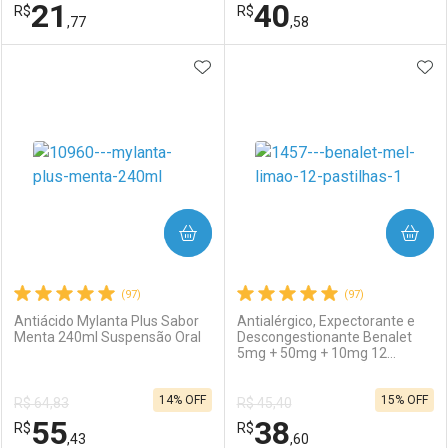
21
40
R$
Comprar sem Desconto
R$
Comprar sem Desconto
Por R$ 55,43/cada
Por R$ 84,65/cada
,77
,58
Por R$ 55,43/cada
Por R$ 84,65/cada
ADICIONAR AOS FAVORITOS
ADI
FECHAR
FECHAR
F
F
Laboratório
Por Menos
Laboratório
Por Menos
COMPRAR
COMPRAR
(97)
(97)
Antiácido Mylanta Plus Sabor
Antialérgico, Expectorante e
Menta 240ml Suspensão Oral
Descongestionante Benalet
5mg + 50mg + 10mg 12
Ativar Desconto
Ativar Desconto
Pastilhas Mel e Limão
14% OFF
15% OFF
R$ 64,83
R$ 45,40
Comprar sem Desconto
Comprar sem Desconto
55
38
R$
Comprar sem Desconto
R$
Comprar sem Desconto
Por R$ 21,77/cada
Por R$ 40,58/cada
,43
,60
Por R$ 21,77/cada
Por R$ 40,58/cada