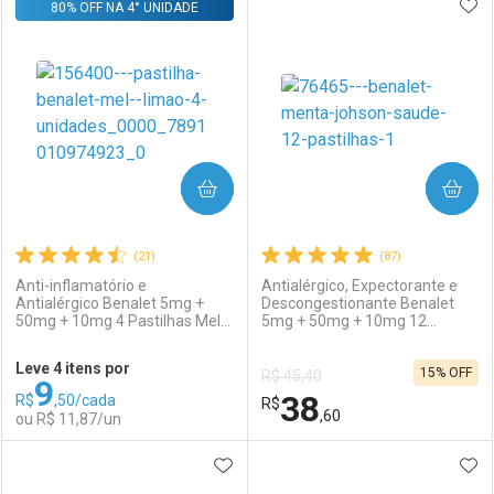
ADI
80% OFF NA 4° UNIDADE
FECHAR
FECHAR
F
F
Laboratório
Por Menos
Laboratório
Por Menos
COMPRAR
COMPRAR
(21)
(87)
Anti-inflamatório e
Antialérgico, Expectorante e
Antialérgico Benalet 5mg +
Descongestionante Benalet
50mg + 10mg 4 Pastilhas Mel e
5mg + 50mg + 10mg 12
Ativar Desconto
Ativar Desconto
Limão
Pastilhas Menta
Leve 4 itens por
15% OFF
R$ 45,40
9
Comprar sem Desconto
Comprar sem Desconto
38
R$
,50/cada
Comprar sem Desconto
R$
Comprar sem Desconto
Por R$ 15,90/cada
Por R$ 12,07/cada
,60
ou R$ 11,87/un
Por R$ 15,90/cada
Por R$ 12,07/cada
ADICIONAR AOS FAVORITOS
ADI
FECHAR
FECHAR
F
F