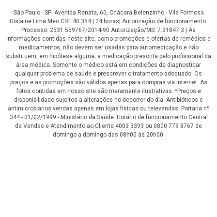
São Paulo - SP: Avenida Renata, 60, Chácara Belenzinho - Vila Formosa
Gislaine Lima Meo CRF 40.354 | 24 horas| Autorização de funcionamento:
Processo: 2531.559767/2014-90 Autorização/MS: 7.31847.3 | As
informações contidas neste site, como promoções e ofertas de remédios e
medicamentos, não devem ser usadas para automedicação e não
substituem, em hipótese alguma, a medicação prescrita pelo profissional da
área médica. Somente o médico está em condições de diagnosticar
qualquer problema de saúde e prescrever o tratamento adequado. Os
preços e as promoções são válidos apenas para compras via internet. As
fotos contidas em nosso site são meramente ilustrativas. *Preços e
disponibilidade sujeitos a alterações no decorrer do dia. Antibióticos e
antimicrobianos vendas apenas em lojas físicas ou televendas. Portaria nº
344 - 01/02/1999 - Ministério da Saúde. Horário de funcionamento Central
de Vendas e Atendimento ao Cliente 4003 3393 ou 0800 779 8767 de
domingo a domingo das 08h00 às 20h00.
LGPD Aceite os Cookies