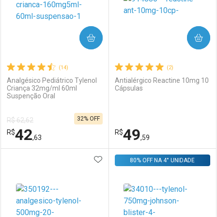
COMPRAR
COMPRAR
(14)
(2)
Analgésico Pediátrico Tylenol
Antialérgico Reactine 10mg 10
Criança 32mg/ml 60ml
Cápsulas
Suspenção Oral
Ativar Desconto
Ativar Desconto
32% OFF
R$ 62,62
Comprar sem Desconto
Comprar sem Desconto
42
49
R$
Comprar sem Desconto
R$
Comprar sem Desconto
Por R$ 7,42/cada
Por R$ 39,59/cada
,63
,59
Por R$ 7,42/cada
Por R$ 39,59/cada
ADICIONAR AOS FAVORITOS
FECHAR
FECHAR
80% OFF NA 4° UNIDADE
F
F
Laboratório
Por Menos
Laboratório
Por Menos