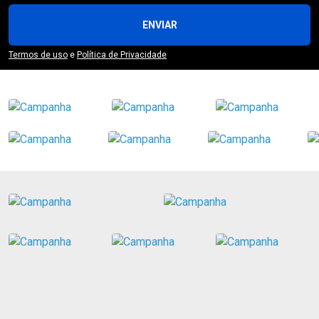
ENVIAR
Termos de uso
e
Política de Privacidade