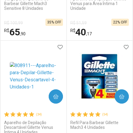
Barbear Gillette Mach3
Venus para Área Íntima 1
Sensitive 8 Unidades
Unidade
Ativar Desconto
Ativar Desconto
35% OFF
22% OFF
R$ 100,99
R$ 51,59
Comprar sem Desconto
Comprar sem Desconto
65
40
R$
Comprar sem Desconto
R$
Comprar sem Desconto
Por R$ 30,37/cada
Por R$ 74,24/cada
,90
,17
Por R$ 30,37/cada
Por R$ 74,24/cada
ADICIONAR AOS FAVORITOS
ADI
FECHAR
FECHAR
F
F
Laboratório
Por Menos
Laboratório
Por Menos
COMPRAR
COMPRAR
(34)
(54)
Aparelho de Depilação
Refil Para Barbear Gillette
Descartável Gillette Venus
Mach3 4 Unidades
Íntima 4 Unidades