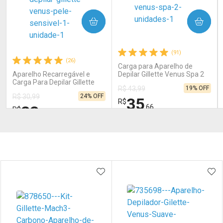
COMPRAR
COMPRAR
(91)
(26)
Carga para Aparelho de
Aparelho Recarregável e
Depilar Gillette Venus Spa 2
Carga Para Depilar Gillette
Unidades
19% OFF
R$ 43,99
Vênus Pele Sensível 1
24% OFF
R$ 30,99
Unidade
35
R$
23
,66
R$
,42
FECHAR
FECHAR
FEC
FEC
Laboratório
Laboratório
Por Menos
Por Menos
Prateleira
ADICIONAR AOS FAVORITOS
ADI