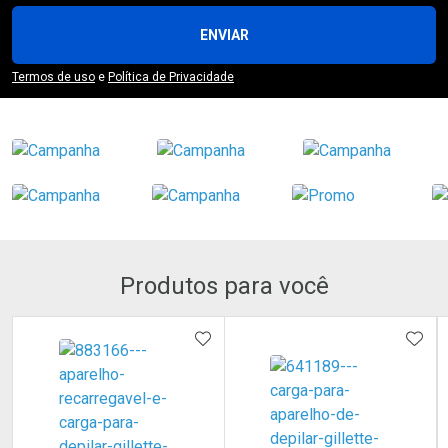
ENVIAR
Termos de uso
e
Política de Privacidade
Produtos para você
ADICIONAR AOS FAVORITOS
ADIC