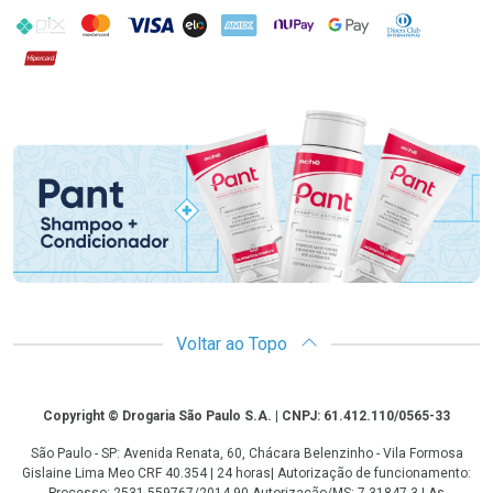
PIX
MasterCard
VISA
ELO
AMEX
NuPay
Google Pay
Diners Club
Hipercard
Promoção em Destaque
Voltar ao Topo
Copyright
Copyright © Drogaria São Paulo S.A. | CNPJ: 61.412.110/0565-33
São Paulo - SP: Avenida Renata, 60, Chácara Belenzinho - Vila Formosa
Gislaine Lima Meo CRF 40.354 | 24 horas| Autorização de funcionamento:
Processo: 2531.559767/2014-90 Autorização/MS: 7.31847.3 | As