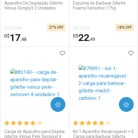
Aparelho De Depilação Gillette
Espuma de Barbear Gillette
Venus Simply3 2 Unidades
Foamy Sensitive 175g
Ativar Desconto
Ativar Desconto
27% OFF
18% OFF
R$ 23,99
R$ 27,59
Comprar sem Desconto
Comprar sem Desconto
17
22
R$
Comprar sem Desconto
R$
Comprar sem Desconto
Por R$ 24,09/cada
Por R$ 46,49/cada
,48
,49
Por R$ 24,09/cada
Por R$ 46,49/cada
ADICIONAR AOS FAVORITOS
ADI
FECHAR
FECHAR
F
F
Laboratório
Por Menos
Laboratório
Por Menos
COMPRAR
COMPRAR
(8)
(2)
Carga de Aparelho para Depilar
Kit 1 Aparelho Recarregável + 2
Gillette Vênus Pele Sensível 4
Carga para Barbear Gillette