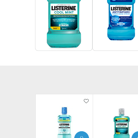
ADICIONAR AOS FAV