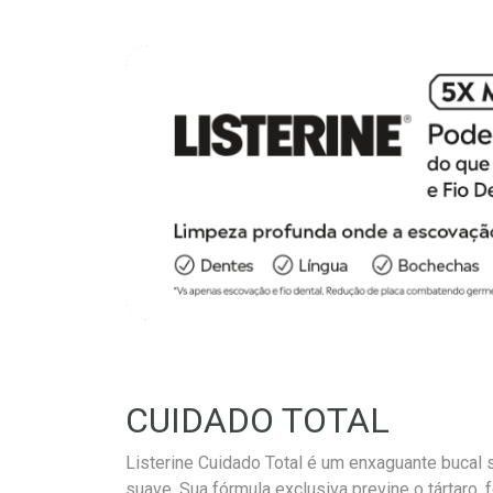
CUIDADO TOTAL
Listerine Cuidado Total é um enxaguante bucal
suave. Sua fórmula exclusiva previne o tártaro,