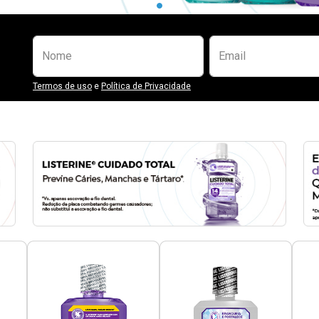
Preencha o formulário abaixo para se
Nome
Email
Termos de uso
e
Política de Privacidade