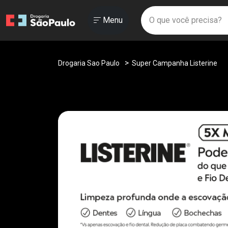
Drogaria São Paulo
Menu
Faça a sua 
O que você prec
Ir direto para a home
Abrir ou Fechar
Menu
Navegue pela página
Ir direto para o conteúdo
Ir direto para a busca
Ir direto para a conta
Breadcrumb
Ir direto para a ajuda
Drogaria Sao Paulo
Super Campanha Listerine
Ir direto para a notificações
Ir direto para o carrinho
Ir direto para o menu