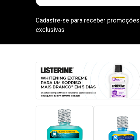
Cadastre-se para receber promoções
exclusivas