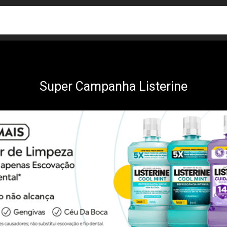
busca
isa?
Super Campanha Listerine