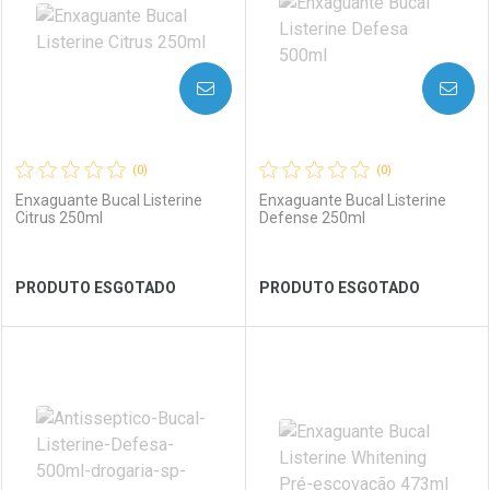
AVISE-ME
AVISE-ME
(0)
(0)
Enxaguante Bucal Listerine
Enxaguante Bucal Listerine
Citrus 250ml
Defense 250ml
Ver Desconto Convênio
Ver Desconto Convênio
PRODUTO ESGOTADO
PRODUTO ESGOTADO
FECHAR
FECHAR
FEC
FEC
Laboratório
Por Menos
Laboratório
Por Menos