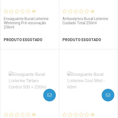
(0)
(0)
Enxaguante Bucal Listerine
Antisséptico Bucal Listerine
Whitening Pré-escovação
Cuidado Total 250ml
236ml
Ver Desconto Convênio
Ver Desconto Convênio
PRODUTO ESGOTADO
PRODUTO ESGOTADO
FECHAR
FECHAR
FEC
FEC
Laboratório
Por Menos
Laboratório
Por Menos
AVISE-ME
AVISE-ME
(0)
(0)