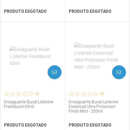
Ver Desconto Convênio
Ver Desconto Convênio
PRODUTO ESGOTADO
PRODUTO ESGOTADO
FECHAR
FECHAR
FEC
FEC
Laboratório
Por Menos
Laboratório
Por Menos
AVISE-ME
AVISE-ME
(0)
(0)
Enxaguante Bucal Listerine
Enxaguante Bucal Listerine
Freshburst 60ml
Essencial Ultra Protection
Fresh Mint - 250ml
Ver Desconto Convênio
Ver Desconto Convênio
PRODUTO ESGOTADO
PRODUTO ESGOTADO