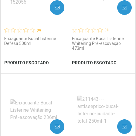
AVISE-ME
AVISE-ME
(0)
(0)
Enxaguante Bucal Listerine
Enxaguante Bucal Listerine
Defesa 500ml
Whitening Pré-escovação
473ml
Ver Desconto Convênio
Ver Desconto Convênio
PRODUTO ESGOTADO
PRODUTO ESGOTADO
FECHAR
FECHAR
FEC
FEC
Laboratório
Por Menos
Laboratório
Por Menos
AVISE-ME
AVISE-ME