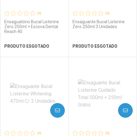
(0)
(0)
Enxaguatório Bucal Listerine
Enxaguante Bucal Listerine
Zero 250ml + Escova Dental
Zero 250ml 3 Unidades
Reach 40
Ver Desconto Convênio
Ver Desconto Convênio
PRODUTO ESGOTADO
PRODUTO ESGOTADO
FECHAR
FECHAR
FEC
FEC
Laboratório
Por Menos
Laboratório
Por Menos
AVISE-ME
AVISE-ME
(0)
(0)