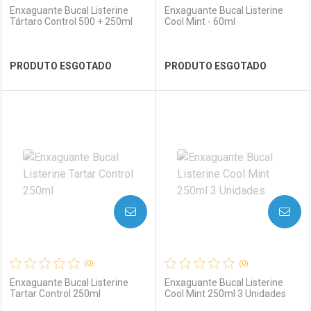
Enxaguante Bucal Listerine
Enxaguante Bucal Listerine
Tártaro Control 500 + 250ml
Cool Mint - 60ml
Ver Desconto Convênio
Ver Desconto Convênio
PRODUTO ESGOTADO
PRODUTO ESGOTADO
FECHAR
FECHAR
FEC
FEC
Laboratório
Por Menos
Laboratório
Por Menos
AVISE-ME
AVISE-ME
(0)
(0)
Enxaguante Bucal Listerine
Enxaguante Bucal Listerine
Tartar Control 250ml
Cool Mint 250ml 3 Unidades