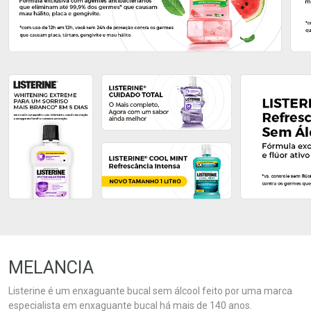
Ativar Desconto
Ativar Desconto
Comprar sem Desconto
Comprar sem Desconto
Comprar sem Desconto
Comprar sem Desconto
Por R$ 52,99/cada
Por R$ 19,79/cada
Por R$ 52,99/cada
Por R$ 19,79/cada
MELANCIA
Listerine é um enxaguante bucal sem álcool feito por uma marca
especialista em enxaguante bucal há mais de 140 anos.