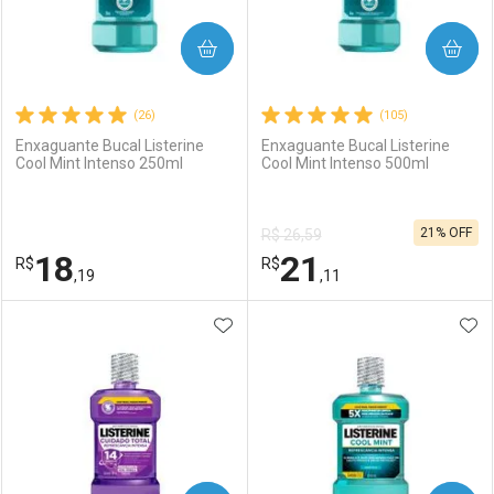
COMPRAR
COMPRAR
(26)
(105)
Enxaguante Bucal Listerine
Enxaguante Bucal Listerine
Cool Mint Intenso 250ml
Cool Mint Intenso 500ml
21% OFF
R$ 26,59
18
21
R$
R$
,19
,11
ADICIONAR AOS FAVORITOS
ADI
FECHAR
FECHAR
F
F
Laboratório
Por Menos
Laboratório
Por Menos