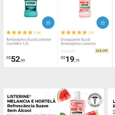
COMPRAR
COMPRAR
(154)
(76)
Antisséptico Bucal Listerine
Enxaguante Bucal
Cool Mint 1,5L
Antisséptico Listerine
Melancia & Hortelã Zero
26% OFF
R$ 26,59
Álcool 500ml
52
19
R$
R$
,99
,79
FECHAR
FECHAR
FEC
FEC
Laboratório
Laboratório
Por Menos
Por Menos