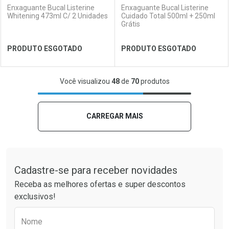
Enxaguante Bucal Listerine
Enxaguante Bucal Listerine
Whitening 473ml C/ 2 Unidades
Cuidado Total 500ml + 250ml
Grátis
Ver Desconto Convênio
Ver Desconto Convênio
PRODUTO ESGOTADO
PRODUTO ESGOTADO
FECHAR
FECHAR
FEC
FEC
Você visualizou
48
de
70
produtos
Laboratório
Por Menos
Laboratório
Por Menos
CARREGAR MAIS
Tudo sobre a Drogaria São Paulo
Cadastre-se para receber novidades
Receba as melhores ofertas e super descontos
exclusivos!
Preencha o formulário abaixo para receber 
Nome