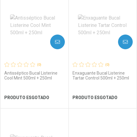
Laboratório
Por Menos
Laboratório
Por Menos
AVISE-ME
AVISE-ME
(0)
(0)
Antisséptico Bucal Listerine
Enxaguante Bucal Listerine
Cool Mint 500ml + 250ml
Tartar Control 500ml + 250ml
Ver Desconto Convênio
Ver Desconto Convênio
PRODUTO ESGOTADO
PRODUTO ESGOTADO
FECHAR
FECHAR
FEC
FEC
Laboratório
Por Menos
Laboratório
Por Menos