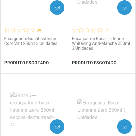
AVISE-ME
AVISE-ME
(0)
(0)
Enxaguante Bucal Listerine
Enxaguante Bucal Listerine
Cool Mint 250ml 3 Unidades
Whitening Anti-Mancha 250ml
3 Unidades
Ver Desconto Convênio
Ver Desconto Convênio
PRODUTO ESGOTADO
PRODUTO ESGOTADO
FECHAR
FECHAR
FEC
FEC
Laboratório
Por Menos
Laboratório
Por Menos
AVISE-ME
AVISE-ME