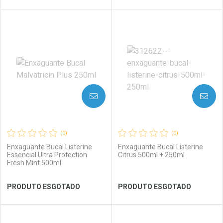
FECHAR
FECHAR
FEC
FEC
Laboratório
Por Menos
Laboratório
Por Menos
AVISE-ME
AVISE-ME
(0)
(0)
Enxaguante Bucal Listerine
Enxaguante Bucal Listerine
Essencial Ultra Protection
Citrus 500ml + 250ml
Fresh Mint 500ml
Ver Desconto Convênio
Ver Desconto Convênio
PRODUTO ESGOTADO
PRODUTO ESGOTADO
FECHAR
FECHAR
FEC
FEC