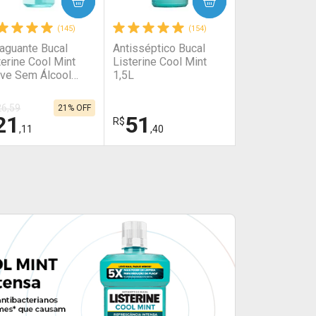
COMPRAR
COMPRAR
(145)
(154)
aguante Bucal
Antisséptico Bucal
terine Cool Mint
Listerine Cool Mint
ve Sem Álcool
1,5L
0ml
26,59
21% OFF
21
51
R$
,11
,40
HAR
HAR
FECHAR
FECHAR
FECHAR
FECHAR
boratório
Laboratório
or Menos
Por Menos
tivar Desconto
Ativar Desconto