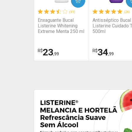
COMPRAR
COMPRAR
(11)
(26)
Enxaguante Bucal
Antisséptico Bucal
Listerine Whitening
Listerine Cuidado T
Extreme Menta 250 ml
500ml
23
34
R$
R$
,99
,99
FECHAR
FECHAR
Laboratório
Laboratório
Por Menos
Por Menos
Ativar Desconto
Ativar Desconto