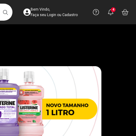
Acesse sua Conta
Precisa de 
Notific
Aces
Bem Vindo,
4
Você po
notifica
Vo
it
BUSCAR
Ver Recursos 
Faça seu Login ou Cadastro
Atendimento ao 
Central de Ajud
Televendas
4003-3393