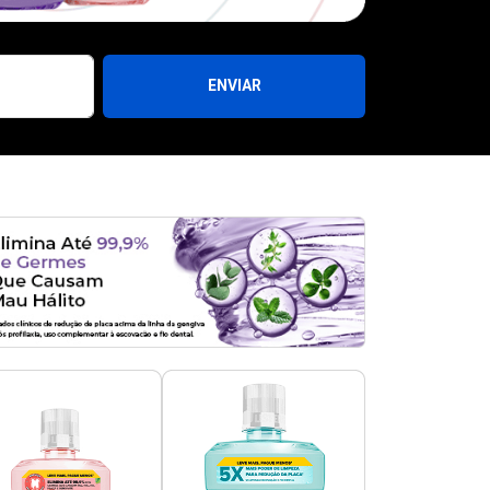
 receber as melhores ofertas:
ENVIAR