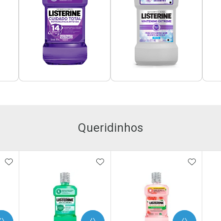
Queridinhos
ORITOS
ADICIONAR AOS FAVORITOS
ADICIONAR AOS FAVORITOS
ADICIO