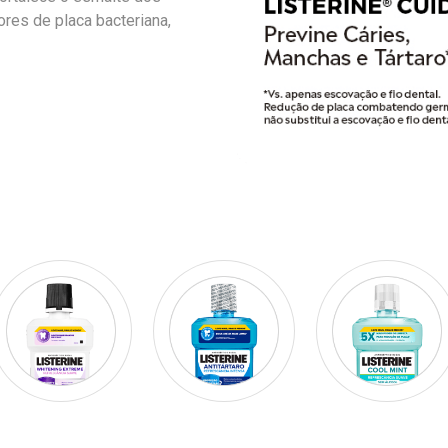
res de placa bacteriana,