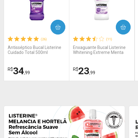
COMPRAR
COMPRAR
(26)
(11)
Antisséptico Bucal Listerine
Enxaguante Bucal Listerine
Cuidado Total 500ml
Whitening Extreme Menta
250 ml
34
23
R$
R$
,99
,99
FECHAR
FECHAR
FEC
FEC
Laboratório
Laboratório
Por Menos
Por Menos