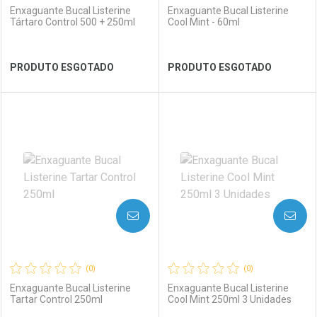
Enxaguante Bucal Listerine
Enxaguante Bucal Listerine
Tártaro Control 500 + 250ml
Cool Mint - 60ml
Ver Desconto Convênio
Ver Desconto Convênio
PRODUTO ESGOTADO
PRODUTO ESGOTADO
FECHAR
FECHAR
FEC
FEC
Laboratório
Por Menos
Laboratório
Por Menos
AVISE-ME
AVISE-ME
(0)
(0)
Enxaguante Bucal Listerine
Enxaguante Bucal Listerine
Tartar Control 250ml
Cool Mint 250ml 3 Unidades