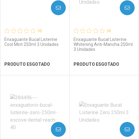
AVISE-ME
AVISE-ME
(0)
(0)
Enxaguante Bucal Listerine
Enxaguante Bucal Listerine
Cool Mint 250ml 3 Unidades
Whitening Anti-Mancha 250ml
3 Unidades
Ver Desconto Convênio
Ver Desconto Convênio
PRODUTO ESGOTADO
PRODUTO ESGOTADO
FECHAR
FECHAR
FEC
FEC
Laboratório
Por Menos
Laboratório
Por Menos
AVISE-ME
AVISE-ME