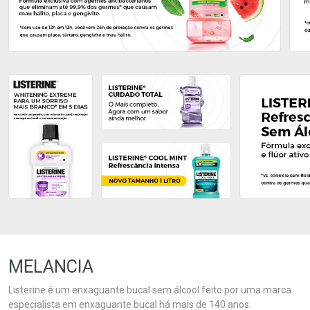
Ativar Desconto
Ativar Desconto
Comprar sem Desconto
Comprar sem Desconto
Comprar sem Desconto
Comprar sem Desconto
Por R$ 34,99/cada
Por R$ 23,99/cada
Por R$ 34,99/cada
Por R$ 23,99/cada
MELANCIA
Listerine é um enxaguante bucal sem álcool feito por uma marca
especialista em enxaguante bucal há mais de 140 anos.