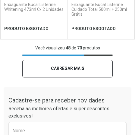
Enxaguante Bucal Listerine
Enxaguante Bucal Listerine
Whitening 473ml C/ 2 Unidades
Cuidado Total 500ml + 250ml
Grátis
Ver Desconto Convênio
Ver Desconto Convênio
PRODUTO ESGOTADO
PRODUTO ESGOTADO
FECHAR
FECHAR
FEC
FEC
Você visualizou
48
de
70
produtos
Laboratório
Por Menos
Laboratório
Por Menos
CARREGAR MAIS
Tudo sobre a Drogaria São Paulo
Cadastre-se para receber novidades
Receba as melhores ofertas e super descontos
exclusivos!
Preencha o formulário abaixo para receber 
Nome