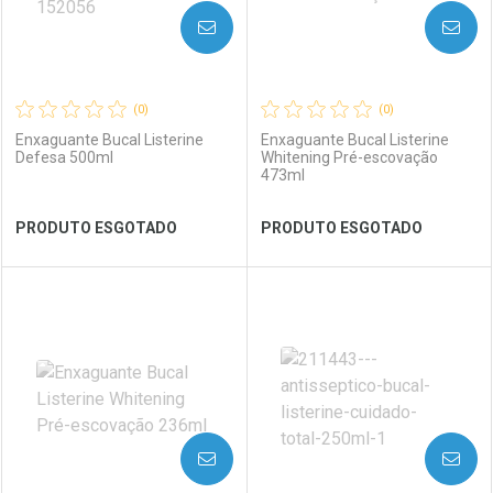
AVISE-ME
AVISE-ME
(0)
(0)
Enxaguante Bucal Listerine
Enxaguante Bucal Listerine
Defesa 500ml
Whitening Pré-escovação
473ml
Ver Desconto Convênio
Ver Desconto Convênio
PRODUTO ESGOTADO
PRODUTO ESGOTADO
FECHAR
FECHAR
FEC
FEC
Laboratório
Por Menos
Laboratório
Por Menos
AVISE-ME
AVISE-ME