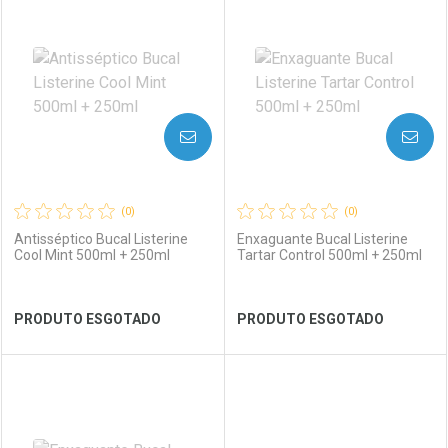
Laboratório
Por Menos
Laboratório
Por Menos
AVISE-ME
AVISE-ME
(0)
(0)
Antisséptico Bucal Listerine
Enxaguante Bucal Listerine
Cool Mint 500ml + 250ml
Tartar Control 500ml + 250ml
Ver Desconto Convênio
Ver Desconto Convênio
PRODUTO ESGOTADO
PRODUTO ESGOTADO
FECHAR
FECHAR
FEC
FEC
Laboratório
Por Menos
Laboratório
Por Menos