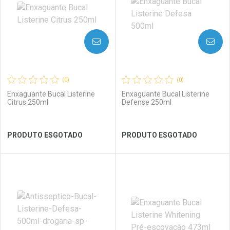
AVISE-ME
AVISE-ME
(0)
(0)
Enxaguante Bucal Listerine
Enxaguante Bucal Listerine
Citrus 250ml
Defense 250ml
Ver Desconto Convênio
Ver Desconto Convênio
PRODUTO ESGOTADO
PRODUTO ESGOTADO
FECHAR
FECHAR
FEC
FEC
Laboratório
Por Menos
Laboratório
Por Menos