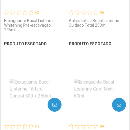
(0)
(0)
Enxaguante Bucal Listerine
Antisséptico Bucal Listerine
Whitening Pré-escovação
Cuidado Total 250ml
236ml
Ver Desconto Convênio
Ver Desconto Convênio
PRODUTO ESGOTADO
PRODUTO ESGOTADO
FECHAR
FECHAR
FEC
FEC
Laboratório
Por Menos
Laboratório
Por Menos
AVISE-ME
AVISE-ME
(0)
(0)