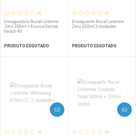
(0)
(0)
Enxaguatório Bucal Listerine
Enxaguante Bucal Listerine
Zero 250ml + Escova Dental
Zero 250ml 3 Unidades
Reach 40
Ver Desconto Convênio
Ver Desconto Convênio
PRODUTO ESGOTADO
PRODUTO ESGOTADO
FECHAR
FECHAR
FEC
FEC
Laboratório
Por Menos
Laboratório
Por Menos
AVISE-ME
AVISE-ME
(0)
(0)