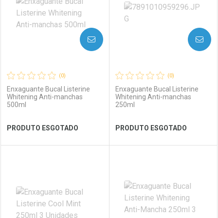
AVISE-ME
AVISE-ME
(0)
(0)
Enxaguante Bucal Listerine
Enxaguante Bucal Listerine
Whitening Anti-manchas
Whitening Anti-manchas
500ml
250ml
Ver Desconto Convênio
Ver Desconto Convênio
PRODUTO ESGOTADO
PRODUTO ESGOTADO
FECHAR
FECHAR
FEC
FEC
Laboratório
Por Menos
Laboratório
Por Menos