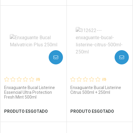
FECHAR
FECHAR
FEC
FEC
Laboratório
Por Menos
Laboratório
Por Menos
AVISE-ME
AVISE-ME
(0)
(0)
Enxaguante Bucal Listerine
Enxaguante Bucal Listerine
Essencial Ultra Protection
Citrus 500ml + 250ml
Fresh Mint 500ml
Ver Desconto Convênio
Ver Desconto Convênio
PRODUTO ESGOTADO
PRODUTO ESGOTADO
FECHAR
FECHAR
FEC
FEC