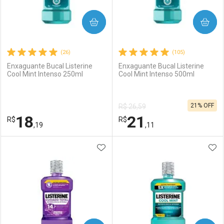
COMPRAR
COMPRAR
(26)
(105)
Enxaguante Bucal Listerine
Enxaguante Bucal Listerine
Cool Mint Intenso 250ml
Cool Mint Intenso 500ml
21% OFF
R$ 26,59
18
21
R$
R$
,19
,11
ADICIONAR AOS FAVORITOS
ADI
FECHAR
FECHAR
F
F
Laboratório
Por Menos
Laboratório
Por Menos