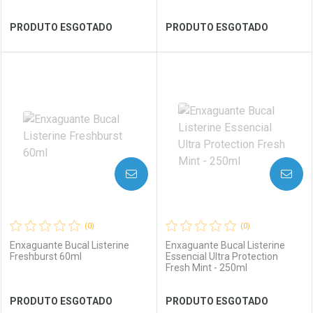
Ver Desconto Convênio
Ver Desconto Convênio
PRODUTO ESGOTADO
PRODUTO ESGOTADO
FECHAR
FECHAR
FEC
FEC
Laboratório
Por Menos
Laboratório
Por Menos
AVISE-ME
AVISE-ME
(0)
(0)
Enxaguante Bucal Listerine
Enxaguante Bucal Listerine
Freshburst 60ml
Essencial Ultra Protection
Fresh Mint - 250ml
Ver Desconto Convênio
Ver Desconto Convênio
PRODUTO ESGOTADO
PRODUTO ESGOTADO