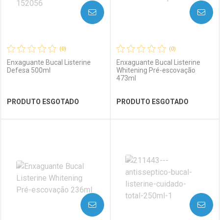
AVISE-ME
AVISE-ME
(0)
(0)
Enxaguante Bucal Listerine
Enxaguante Bucal Listerine
Defesa 500ml
Whitening Pré-escovação
473ml
Ver Desconto Convênio
Ver Desconto Convênio
PRODUTO ESGOTADO
PRODUTO ESGOTADO
FECHAR
FECHAR
FEC
FEC
Laboratório
Por Menos
Laboratório
Por Menos
AVISE-ME
AVISE-ME