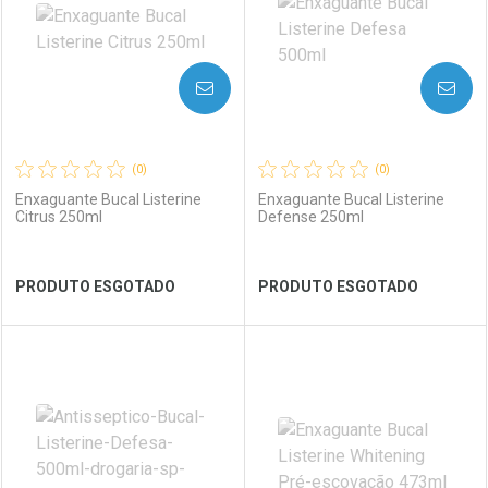
AVISE-ME
AVISE-ME
(0)
(0)
Enxaguante Bucal Listerine
Enxaguante Bucal Listerine
Citrus 250ml
Defense 250ml
Ver Desconto Convênio
Ver Desconto Convênio
PRODUTO ESGOTADO
PRODUTO ESGOTADO
FECHAR
FECHAR
FEC
FEC
Laboratório
Por Menos
Laboratório
Por Menos