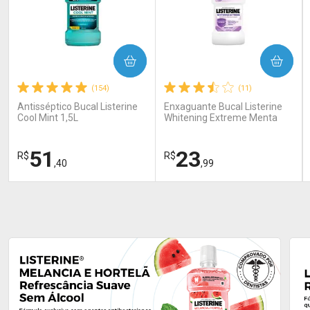
COMPRAR
COMPRAR
(154)
(11)
Antisséptico Bucal Listerine
Enxaguante Bucal Listerine
Cool Mint 1,5L
Whitening Extreme Menta
250 ml
51
23
R$
R$
,40
,99
FECHAR
FECHAR
FEC
FEC
Laboratório
Laboratório
Por Menos
Por Menos