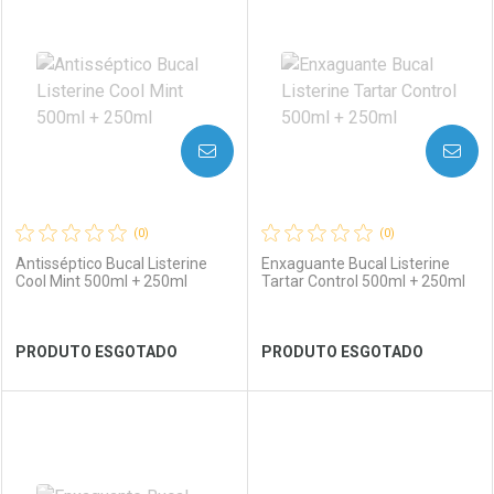
Laboratório
Por Menos
Laboratório
Por Menos
AVISE-ME
AVISE-ME
(0)
(0)
Antisséptico Bucal Listerine
Enxaguante Bucal Listerine
Cool Mint 500ml + 250ml
Tartar Control 500ml + 250ml
Ver Desconto Convênio
Ver Desconto Convênio
PRODUTO ESGOTADO
PRODUTO ESGOTADO
FECHAR
FECHAR
FEC
FEC
Laboratório
Por Menos
Laboratório
Por Menos