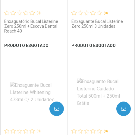
(0)
(0)
Enxaguatório Bucal Listerine
Enxaguante Bucal Listerine
Zero 250ml + Escova Dental
Zero 250ml 3 Unidades
Reach 40
Ver Desconto Convênio
Ver Desconto Convênio
PRODUTO ESGOTADO
PRODUTO ESGOTADO
FECHAR
FECHAR
FEC
FEC
Laboratório
Por Menos
Laboratório
Por Menos
AVISE-ME
AVISE-ME
(0)
(0)