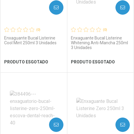
AVISE-ME
AVISE-ME
(0)
(0)
Enxaguante Bucal Listerine
Enxaguante Bucal Listerine
Cool Mint 250ml 3 Unidades
Whitening Anti-Mancha 250ml
3 Unidades
Ver Desconto Convênio
Ver Desconto Convênio
PRODUTO ESGOTADO
PRODUTO ESGOTADO
FECHAR
FECHAR
FEC
FEC
Laboratório
Por Menos
Laboratório
Por Menos
AVISE-ME
AVISE-ME