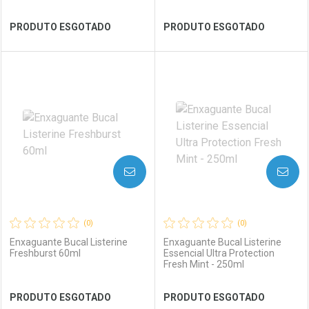
Ver Desconto Convênio
Ver Desconto Convênio
PRODUTO ESGOTADO
PRODUTO ESGOTADO
FECHAR
FECHAR
FEC
FEC
Laboratório
Por Menos
Laboratório
Por Menos
AVISE-ME
AVISE-ME
(0)
(0)
Enxaguante Bucal Listerine
Enxaguante Bucal Listerine
Freshburst 60ml
Essencial Ultra Protection
Fresh Mint - 250ml
Ver Desconto Convênio
Ver Desconto Convênio
PRODUTO ESGOTADO
PRODUTO ESGOTADO