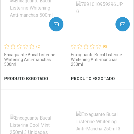
AVISE-ME
AVISE-ME
(0)
(0)
Enxaguante Bucal Listerine
Enxaguante Bucal Listerine
Whitening Anti-manchas
Whitening Anti-manchas
500ml
250ml
Ver Desconto Convênio
Ver Desconto Convênio
PRODUTO ESGOTADO
PRODUTO ESGOTADO
FECHAR
FECHAR
FEC
FEC
Laboratório
Por Menos
Laboratório
Por Menos