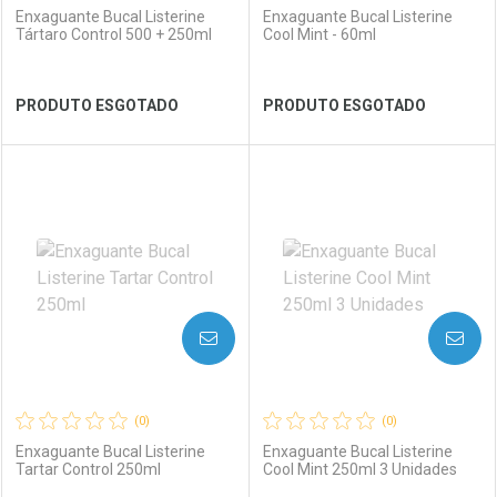
Enxaguante Bucal Listerine
Enxaguante Bucal Listerine
Tártaro Control 500 + 250ml
Cool Mint - 60ml
Ver Desconto Convênio
Ver Desconto Convênio
PRODUTO ESGOTADO
PRODUTO ESGOTADO
FECHAR
FECHAR
FEC
FEC
Laboratório
Por Menos
Laboratório
Por Menos
AVISE-ME
AVISE-ME
(0)
(0)
Enxaguante Bucal Listerine
Enxaguante Bucal Listerine
Tartar Control 250ml
Cool Mint 250ml 3 Unidades