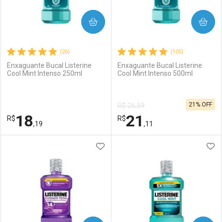
COMPRAR
COMPRAR
(26)
(105)
Enxaguante Bucal Listerine
Enxaguante Bucal Listerine
Cool Mint Intenso 250ml
Cool Mint Intenso 500ml
21% OFF
R$ 26,59
18
21
R$
R$
,19
,11
ADICIONAR AOS FAVORITOS
ADI
FECHAR
FECHAR
F
F
Laboratório
Por Menos
Laboratório
Por Menos