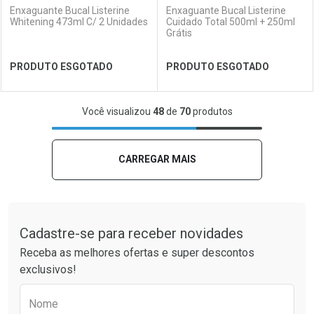
Enxaguante Bucal Listerine
Enxaguante Bucal Listerine
Whitening 473ml C/ 2 Unidades
Cuidado Total 500ml + 250ml
Grátis
Ver Desconto Convênio
Ver Desconto Convênio
PRODUTO ESGOTADO
PRODUTO ESGOTADO
FECHAR
FECHAR
FEC
FEC
Você visualizou
48
de
70
produtos
Laboratório
Por Menos
Laboratório
Por Menos
CARREGAR MAIS
Tudo sobre a Drogaria São Paulo
Cadastre-se para receber novidades
Receba as melhores ofertas e super descontos
exclusivos!
Preencha o formulário abaixo para receber 
Nome