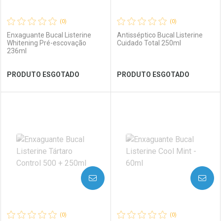
(0)
(0)
Enxaguante Bucal Listerine
Antisséptico Bucal Listerine
Whitening Pré-escovação
Cuidado Total 250ml
236ml
Ver Desconto Convênio
Ver Desconto Convênio
PRODUTO ESGOTADO
PRODUTO ESGOTADO
FECHAR
FECHAR
FEC
FEC
Laboratório
Por Menos
Laboratório
Por Menos
AVISE-ME
AVISE-ME
(0)
(0)