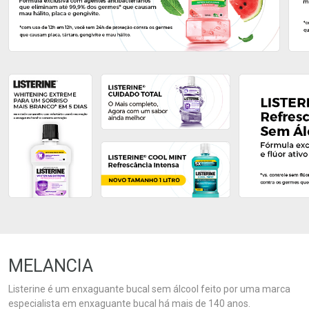
Ativar Desconto
Ativar Desconto
Comprar sem Desconto
Comprar sem Desconto
Comprar sem Desconto
Comprar sem Desconto
Por R$ 51,40/cada
Por R$ 23,99/cada
Por R$ 51,40/cada
Por R$ 23,99/cada
MELANCIA
Listerine é um enxaguante bucal sem álcool feito por uma marca
especialista em enxaguante bucal há mais de 140 anos.