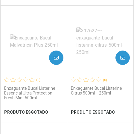
FECHAR
FECHAR
FEC
FEC
Laboratório
Por Menos
Laboratório
Por Menos
AVISE-ME
AVISE-ME
(0)
(0)
Enxaguante Bucal Listerine
Enxaguante Bucal Listerine
Essencial Ultra Protection
Citrus 500ml + 250ml
Fresh Mint 500ml
Ver Desconto Convênio
Ver Desconto Convênio
PRODUTO ESGOTADO
PRODUTO ESGOTADO
FECHAR
FECHAR
FEC
FEC