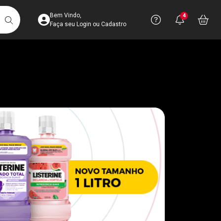
Acesse sua Conta
Precisa de 
Notific
Aces
Bem Vindo,
4
Você po
notifica
Vo
it
BUSCAR
Ver Recursos 
Faça seu Login ou Cadastro
Atendimento ao 
Central de Ajud
Televendas
4003-3393