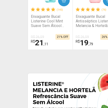
COMPRAR
COMPRAR
(145)
(76)
Enxaguante Bucal
Enxaguante Bucal
Listerine Cool Mint
Antisséptico Lister
Suave Sem Álcool
Melancia & Hortelã
500ml
Zero Álcool 500ml
R$ 26,59
R$ 26,59
21% OFF
26%
21
19
R$
R$
,11
,79
FECHAR
FECHAR
Laboratório
Laboratório
Por Menos
Por Menos
Ativar Desconto
Ativar Desconto