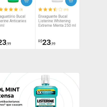
COMPRAR
COMPRAR
(3)
(11)
aguatório Bucal
Enxaguante Bucal
terine Anticaries
Listerine Whitening
0ml
Extreme Menta 250 ml
23
23
R$
,99
,99
HAR
HAR
FECHAR
FECHAR
FECHAR
FECHAR
boratório
Laboratório
or Menos
Por Menos
tivar Desconto
Ativar Desconto