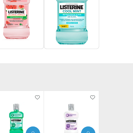
NAR AOS FAVORITOS
ADICIONAR AOS FAVORITOS
ADICIONAR AOS 