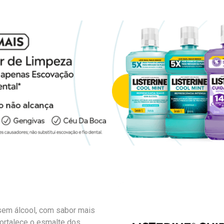
 sem álcool, com sabor mais
 fortalece o esmalte dos