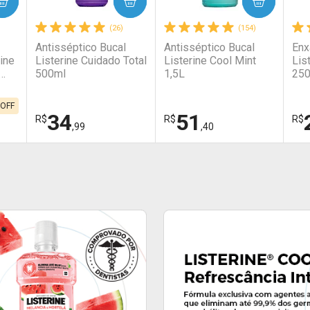
COMPRAR
COMPRAR
(26)
(154)
Antisséptico Bucal
Antisséptico Bucal
Enx
ine
Listerine Cuidado Total
Listerine Cool Mint
Lis
500ml
1,5L
25
 OFF
34
51
R$
R$
R$
,99
,40
FECHAR
FECHAR
FECHAR
FECHAR
FEC
FEC
Laboratório
Laboratório
La
Por Menos
Por Menos
P
Ativar Desconto
Ativar Desconto
A