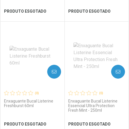
Ver Desconto Convênio
Ver Desconto Convênio
PRODUTO ESGOTADO
PRODUTO ESGOTADO
FECHAR
FECHAR
FEC
FEC
Laboratório
Por Menos
Laboratório
Por Menos
AVISE-ME
AVISE-ME
(0)
(0)
Enxaguante Bucal Listerine
Enxaguante Bucal Listerine
Freshburst 60ml
Essencial Ultra Protection
Fresh Mint - 250ml
Ver Desconto Convênio
Ver Desconto Convênio
PRODUTO ESGOTADO
PRODUTO ESGOTADO