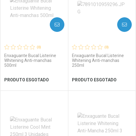
AVISE-ME
AVISE-ME
(0)
(0)
Enxaguante Bucal Listerine
Enxaguante Bucal Listerine
Whitening Anti-manchas
Whitening Anti-manchas
500ml
250ml
Ver Desconto Convênio
Ver Desconto Convênio
PRODUTO ESGOTADO
PRODUTO ESGOTADO
FECHAR
FECHAR
FEC
FEC
Laboratório
Por Menos
Laboratório
Por Menos