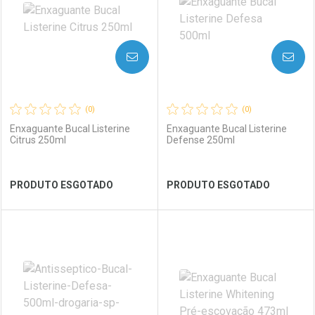
AVISE-ME
AVISE-ME
(0)
(0)
Enxaguante Bucal Listerine
Enxaguante Bucal Listerine
Citrus 250ml
Defense 250ml
Ver Desconto Convênio
Ver Desconto Convênio
PRODUTO ESGOTADO
PRODUTO ESGOTADO
FECHAR
FECHAR
FEC
FEC
Laboratório
Por Menos
Laboratório
Por Menos