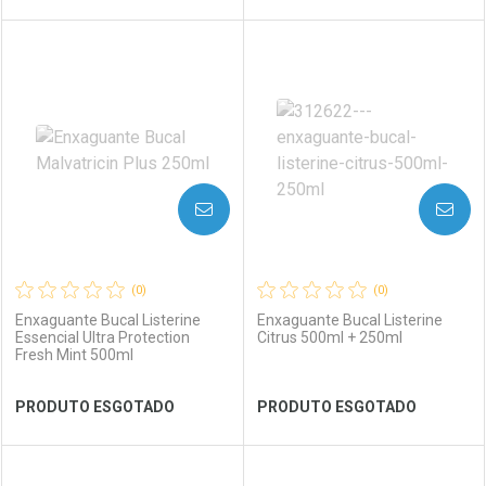
FECHAR
FECHAR
FEC
FEC
Laboratório
Por Menos
Laboratório
Por Menos
AVISE-ME
AVISE-ME
(0)
(0)
Enxaguante Bucal Listerine
Enxaguante Bucal Listerine
Essencial Ultra Protection
Citrus 500ml + 250ml
Fresh Mint 500ml
Ver Desconto Convênio
Ver Desconto Convênio
PRODUTO ESGOTADO
PRODUTO ESGOTADO
FECHAR
FECHAR
FEC
FEC