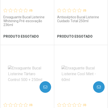
(0)
(0)
Enxaguante Bucal Listerine
Antisséptico Bucal Listerine
Whitening Pré-escovação
Cuidado Total 250ml
236ml
Ver Desconto Convênio
Ver Desconto Convênio
PRODUTO ESGOTADO
PRODUTO ESGOTADO
FECHAR
FECHAR
FEC
FEC
Laboratório
Por Menos
Laboratório
Por Menos
AVISE-ME
AVISE-ME
(0)
(0)