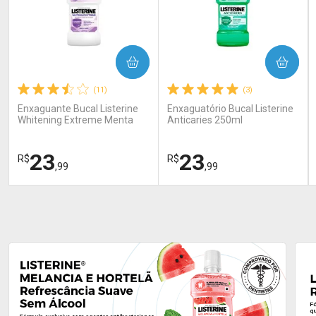
COMPRAR
COMPRAR
(11)
(3)
Enxaguante Bucal Listerine
Enxaguatório Bucal Listerine
Whitening Extreme Menta
Anticaries 250ml
250 ml
23
23
R$
R$
,99
,99
FECHAR
FECHAR
FEC
FEC
Laboratório
Laboratório
Por Menos
Por Menos