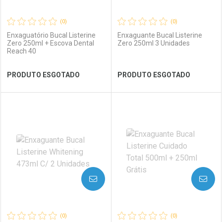
(0)
(0)
Enxaguatório Bucal Listerine
Enxaguante Bucal Listerine
Zero 250ml + Escova Dental
Zero 250ml 3 Unidades
Reach 40
Ver Desconto Convênio
Ver Desconto Convênio
PRODUTO ESGOTADO
PRODUTO ESGOTADO
FECHAR
FECHAR
FEC
FEC
Laboratório
Por Menos
Laboratório
Por Menos
AVISE-ME
AVISE-ME
(0)
(0)