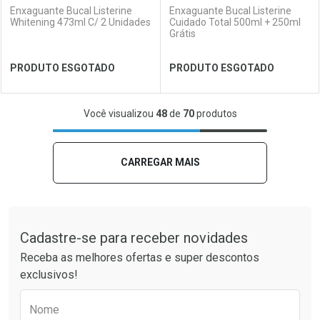
Enxaguante Bucal Listerine
Enxaguante Bucal Listerine
Whitening 473ml C/ 2 Unidades
Cuidado Total 500ml + 250ml
Grátis
Ver Desconto Convênio
Ver Desconto Convênio
PRODUTO ESGOTADO
PRODUTO ESGOTADO
FECHAR
FECHAR
FEC
FEC
Você visualizou
48
de
70
produtos
Laboratório
Por Menos
Laboratório
Por Menos
CARREGAR MAIS
Tudo sobre a Drogaria São Paulo
Cadastre-se para receber novidades
Receba as melhores ofertas e super descontos
exclusivos!
Preencha o formulário abaixo para receber 
Nome