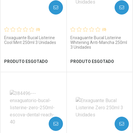
AVISE-ME
AVISE-ME
(0)
(0)
Enxaguante Bucal Listerine
Enxaguante Bucal Listerine
Cool Mint 250ml 3 Unidades
Whitening Anti-Mancha 250ml
3 Unidades
Ver Desconto Convênio
Ver Desconto Convênio
PRODUTO ESGOTADO
PRODUTO ESGOTADO
FECHAR
FECHAR
FEC
FEC
Laboratório
Por Menos
Laboratório
Por Menos
AVISE-ME
AVISE-ME