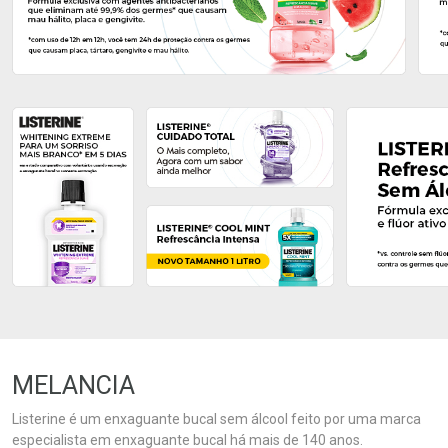
Ativar Desconto
Ativar Desconto
Comprar sem Desconto
Comprar sem Desconto
Comprar sem Desconto
Comprar sem Desconto
Por R$ 23,99/cada
Por R$ 23,99/cada
Por R$ 23,99/cada
Por R$ 23,99/cada
MELANCIA
Listerine é um enxaguante bucal sem álcool feito por uma marca
especialista em enxaguante bucal há mais de 140 anos.