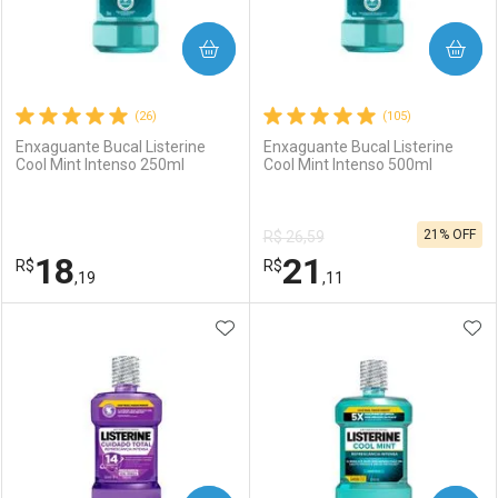
COMPRAR
COMPRAR
(26)
(105)
Enxaguante Bucal Listerine
Enxaguante Bucal Listerine
Cool Mint Intenso 250ml
Cool Mint Intenso 500ml
21% OFF
R$ 26,59
18
21
R$
R$
,19
,11
ADICIONAR AOS FAVORITOS
ADI
FECHAR
FECHAR
F
F
Laboratório
Por Menos
Laboratório
Por Menos