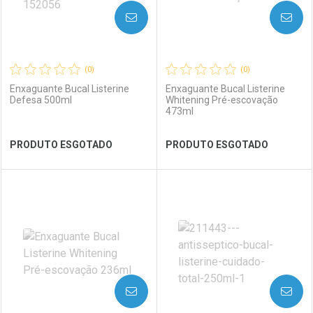
AVISE-ME
AVISE-ME
(0)
(0)
Enxaguante Bucal Listerine
Enxaguante Bucal Listerine
Defesa 500ml
Whitening Pré-escovação
473ml
Ver Desconto Convênio
Ver Desconto Convênio
PRODUTO ESGOTADO
PRODUTO ESGOTADO
FECHAR
FECHAR
FEC
FEC
Laboratório
Por Menos
Laboratório
Por Menos
AVISE-ME
AVISE-ME