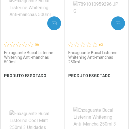
AVISE-ME
AVISE-ME
(0)
(0)
Enxaguante Bucal Listerine
Enxaguante Bucal Listerine
Whitening Anti-manchas
Whitening Anti-manchas
500ml
250ml
Ver Desconto Convênio
Ver Desconto Convênio
PRODUTO ESGOTADO
PRODUTO ESGOTADO
FECHAR
FECHAR
FEC
FEC
Laboratório
Por Menos
Laboratório
Por Menos