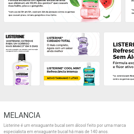
Ativar Desconto
Ativar Desconto
Comprar sem Desconto
Comprar sem Desconto
Comprar sem Desconto
Comprar sem Desconto
Por R$ 23,99/cada
Por R$ 21,11/cada
Por R$ 23,99/cada
Por R$ 21,11/cada
MELANCIA
Listerine é um enxaguante bucal sem álcool feito por uma marca
especialista em enxaguante bucal há mais de 140 anos.