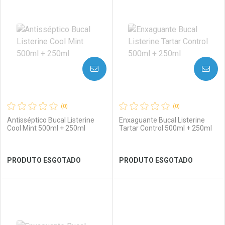
Laboratório
Por Menos
Laboratório
Por Menos
AVISE-ME
AVISE-ME
(0)
(0)
Antisséptico Bucal Listerine
Enxaguante Bucal Listerine
Cool Mint 500ml + 250ml
Tartar Control 500ml + 250ml
Ver Desconto Convênio
Ver Desconto Convênio
PRODUTO ESGOTADO
PRODUTO ESGOTADO
FECHAR
FECHAR
FEC
FEC
Laboratório
Por Menos
Laboratório
Por Menos