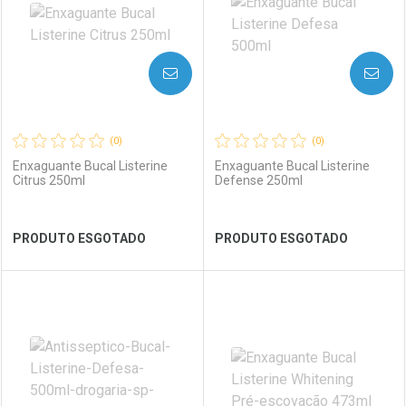
AVISE-ME
AVISE-ME
(0)
(0)
Enxaguante Bucal Listerine
Enxaguante Bucal Listerine
Citrus 250ml
Defense 250ml
Ver Desconto Convênio
Ver Desconto Convênio
PRODUTO ESGOTADO
PRODUTO ESGOTADO
FECHAR
FECHAR
FEC
FEC
Laboratório
Por Menos
Laboratório
Por Menos