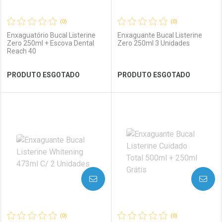
(0)
(0)
Enxaguatório Bucal Listerine
Enxaguante Bucal Listerine
Zero 250ml + Escova Dental
Zero 250ml 3 Unidades
Reach 40
Ver Desconto Convênio
Ver Desconto Convênio
PRODUTO ESGOTADO
PRODUTO ESGOTADO
FECHAR
FECHAR
FEC
FEC
Laboratório
Por Menos
Laboratório
Por Menos
AVISE-ME
AVISE-ME
(0)
(0)