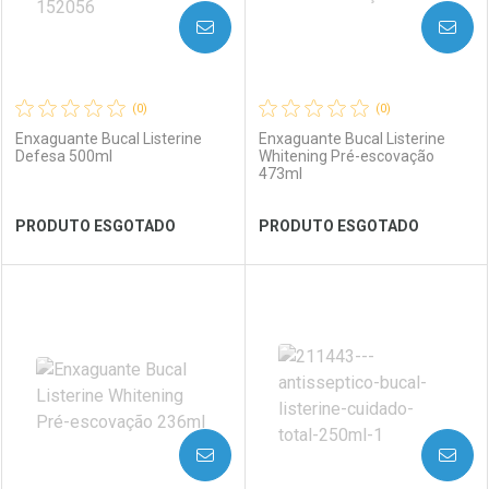
AVISE-ME
AVISE-ME
(0)
(0)
Enxaguante Bucal Listerine
Enxaguante Bucal Listerine
Defesa 500ml
Whitening Pré-escovação
473ml
Ver Desconto Convênio
Ver Desconto Convênio
PRODUTO ESGOTADO
PRODUTO ESGOTADO
FECHAR
FECHAR
FEC
FEC
Laboratório
Por Menos
Laboratório
Por Menos
AVISE-ME
AVISE-ME