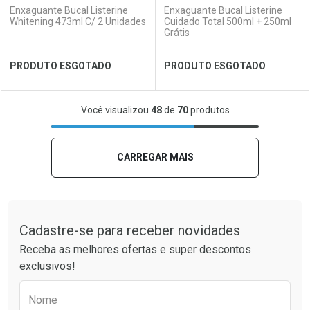
Enxaguante Bucal Listerine
Enxaguante Bucal Listerine
Whitening 473ml C/ 2 Unidades
Cuidado Total 500ml + 250ml
Grátis
Ver Desconto Convênio
Ver Desconto Convênio
PRODUTO ESGOTADO
PRODUTO ESGOTADO
FECHAR
FECHAR
FEC
FEC
Você visualizou
48
de
70
produtos
Laboratório
Por Menos
Laboratório
Por Menos
CARREGAR MAIS
Tudo sobre a Drogaria São Paulo
Cadastre-se para receber novidades
Receba as melhores ofertas e super descontos
exclusivos!
Preencha o formulário abaixo para receber 
Nome