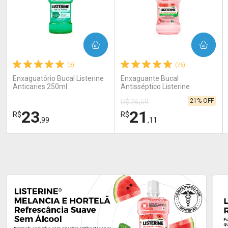
COMPRAR
COMPRAR
(3)
(76)
Enxaguatório Bucal Listerine
Enxaguante Bucal
Anticaries 250ml
Antisséptico Listerine
Melancia & Hortelã Zero
21% OFF
R$ 26,59
Álcool 500ml
23
21
R$
R$
,99
,11
FECHAR
FECHAR
FEC
FEC
Laboratório
Laboratório
Por Menos
Por Menos