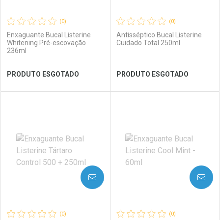
(0)
(0)
Enxaguante Bucal Listerine
Antisséptico Bucal Listerine
Whitening Pré-escovação
Cuidado Total 250ml
236ml
Ver Desconto Convênio
Ver Desconto Convênio
PRODUTO ESGOTADO
PRODUTO ESGOTADO
FECHAR
FECHAR
FEC
FEC
Laboratório
Por Menos
Laboratório
Por Menos
AVISE-ME
AVISE-ME
(0)
(0)