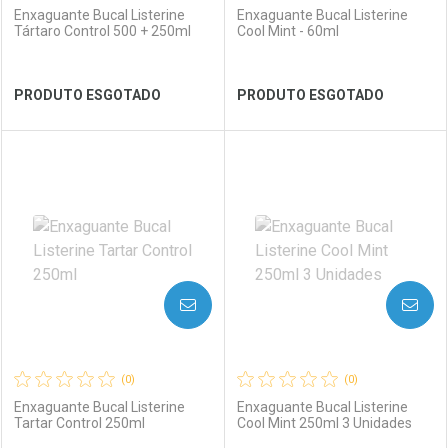
Enxaguante Bucal Listerine
Enxaguante Bucal Listerine
Tártaro Control 500 + 250ml
Cool Mint - 60ml
Ver Desconto Convênio
Ver Desconto Convênio
PRODUTO ESGOTADO
PRODUTO ESGOTADO
FECHAR
FECHAR
FEC
FEC
Laboratório
Por Menos
Laboratório
Por Menos
AVISE-ME
AVISE-ME
(0)
(0)
Enxaguante Bucal Listerine
Enxaguante Bucal Listerine
Tartar Control 250ml
Cool Mint 250ml 3 Unidades