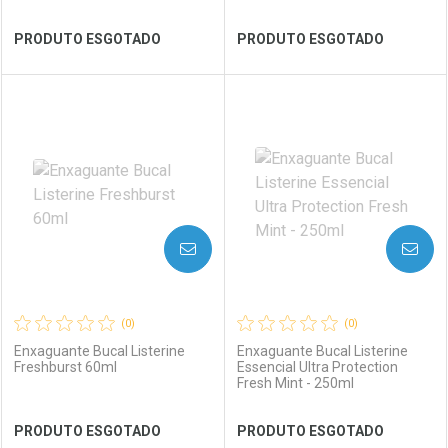
Ver Desconto Convênio
Ver Desconto Convênio
PRODUTO ESGOTADO
PRODUTO ESGOTADO
FECHAR
FECHAR
FEC
FEC
Laboratório
Por Menos
Laboratório
Por Menos
AVISE-ME
AVISE-ME
(0)
(0)
Enxaguante Bucal Listerine
Enxaguante Bucal Listerine
Freshburst 60ml
Essencial Ultra Protection
Fresh Mint - 250ml
Ver Desconto Convênio
Ver Desconto Convênio
PRODUTO ESGOTADO
PRODUTO ESGOTADO