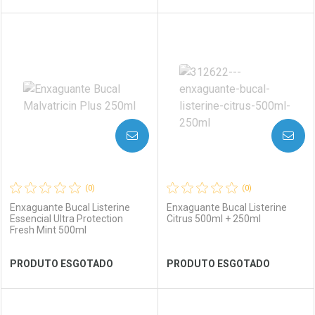
FECHAR
FECHAR
FEC
FEC
Laboratório
Por Menos
Laboratório
Por Menos
AVISE-ME
AVISE-ME
(0)
(0)
Enxaguante Bucal Listerine
Enxaguante Bucal Listerine
Essencial Ultra Protection
Citrus 500ml + 250ml
Fresh Mint 500ml
Ver Desconto Convênio
Ver Desconto Convênio
PRODUTO ESGOTADO
PRODUTO ESGOTADO
FECHAR
FECHAR
FEC
FEC