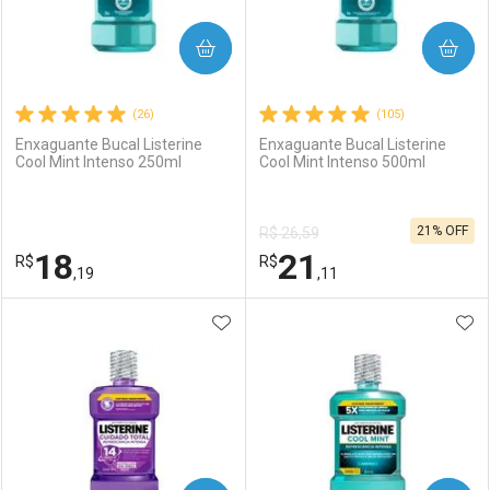
COMPRAR
COMPRAR
(26)
(105)
Enxaguante Bucal Listerine
Enxaguante Bucal Listerine
Cool Mint Intenso 250ml
Cool Mint Intenso 500ml
21% OFF
R$ 26,59
18
21
R$
R$
,19
,11
ADICIONAR AOS FAVORITOS
ADI
FECHAR
FECHAR
F
F
Laboratório
Por Menos
Laboratório
Por Menos