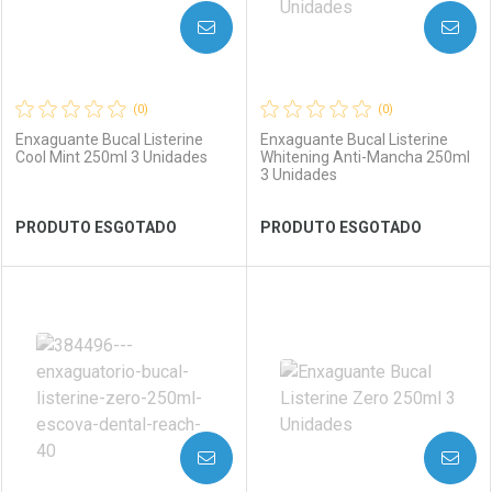
AVISE-ME
AVISE-ME
(0)
(0)
Enxaguante Bucal Listerine
Enxaguante Bucal Listerine
Cool Mint 250ml 3 Unidades
Whitening Anti-Mancha 250ml
3 Unidades
Ver Desconto Convênio
Ver Desconto Convênio
PRODUTO ESGOTADO
PRODUTO ESGOTADO
FECHAR
FECHAR
FEC
FEC
Laboratório
Por Menos
Laboratório
Por Menos
AVISE-ME
AVISE-ME