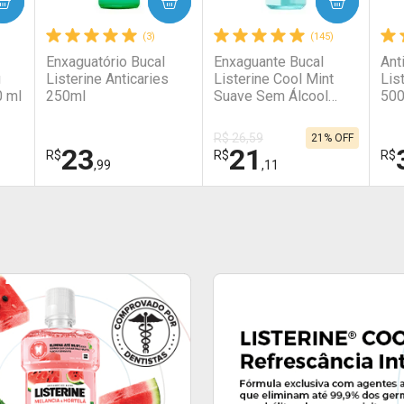
COMPRAR
COMPRAR
(3)
(145)
Enxaguatório Bucal
Enxaguante Bucal
Ant
g
Listerine Anticaries
Listerine Cool Mint
Lis
 ml
250ml
Suave Sem Álcool
50
500ml
R$ 26,59
21% OFF
23
21
R$
R$
R$
,99
,11
FECHAR
FECHAR
FECHAR
FECHAR
FEC
FEC
Laboratório
Laboratório
La
Por Menos
Por Menos
P
Ativar Desconto
Ativar Desconto
A