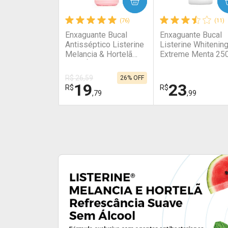
COMPRAR
COMPRAR
(76)
(11)
Enxaguante Bucal
Enxaguante Bucal
Antisséptico Listerine
Listerine Whitenin
Melancia & Hortelã
Extreme Menta 250
Zero Álcool 500ml
R$ 26,59
26% OFF
19
23
R$
R$
,79
,99
FECHAR
FECHAR
Laboratório
Laboratório
Por Menos
Por Menos
Ativar Desconto
Ativar Desconto