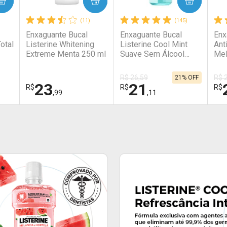
COMPRAR
COMPRAR
(11)
(145)
Enxaguante Bucal
Enxaguante Bucal
Enx
otal
Listerine Whitening
Listerine Cool Mint
Ant
Extreme Menta 250 ml
Suave Sem Álcool
Mel
500ml
Zer
R$ 26,59
R$ 
21% OFF
23
21
R$
R$
R$
,99
,11
FECHAR
FECHAR
FECHAR
FECHAR
FEC
FEC
Laboratório
Laboratório
La
Por Menos
Por Menos
P
Ativar Desconto
Ativar Desconto
A