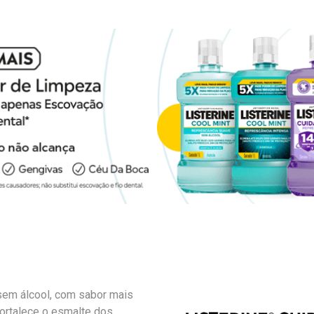
 sem álcool, com sabor mais
 fortalece o esmalte dos