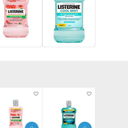
NAR AOS FAVORITOS
ADICIONAR AOS FAVORITOS
ADICIONAR AOS 