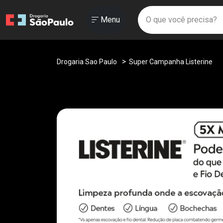
Drogaria São Paulo
Menu
Faça a sua 
O que você prec
Ir direto para a home
Abrir ou Fechar
Menu
Navegue pela página
Ir direto para o conteúdo
Ir direto para a busca
Ir direto para a conta
Breadcrumb
Ir direto para a ajuda
Drogaria Sao Paulo
Super Campanha Listerine
Ir direto para a notificações
Ir direto para o carrinho
Ir direto para o menu