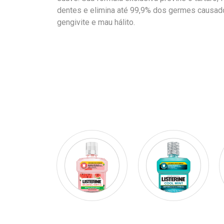
dentes e elimina até 99,9% dos germes causado
gengivite e mau hálito.