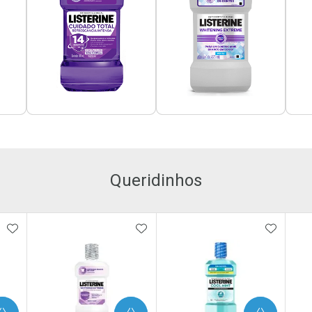
Queridinhos
ORITOS
ADICIONAR AOS FAVORITOS
ADICIONAR AOS FAVORITOS
ADICIO