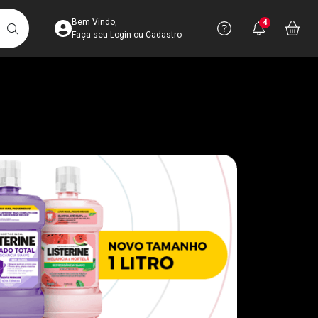
Acesse sua Conta
Precisa de 
Notific
Aces
Bem Vindo,
4
Você po
notifica
Vo
it
BUSCAR
Ver Recursos 
Faça seu Login ou Cadastro
Atendimento ao 
Central de Ajud
Televendas
4003-3393