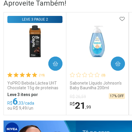
Aproveite Também!
Comprar sem Desconto
Comprar sem Desconto
Comprar sem Desconto
Comprar sem Desconto
ADIC
LEVE 3 PAGUE 2
Por R$ 105,99/cada
Por R$ 58,79/cada
Por R$ 105,99/cada
Por R$ 58,79/cada
COMPRAR
COMPRAR
(19)
(0)
YoPRO Bebida Láctea UHT
Sabonete Líquido Johnson's
Chocolate 15g de proteínas
Baby Baunilha 200ml
250ml
Leve 3 itens por
17% OFF
R$ 26,59
6
21
R$
,33/cada
R$
,99
ou R$ 9,49/un
FECHAR
FECHAR
FEC
FEC
Laboratório
Laboratório
Por Menos
Por Menos