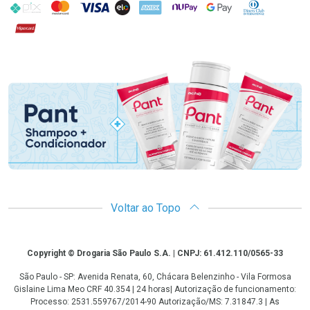
PIX
MasterCard
VISA
ELO
AMEX
NuPay
Google Pay
Diners Club
Hipercard
Promoção em Destaque
Voltar ao Topo
Copyright
Copyright © Drogaria São Paulo S.A. | CNPJ: 61.412.110/0565-33
São Paulo - SP: Avenida Renata, 60, Chácara Belenzinho - Vila Formosa
Gislaine Lima Meo CRF 40.354 | 24 horas| Autorização de funcionamento:
Processo: 2531.559767/2014-90 Autorização/MS: 7.31847.3 | As