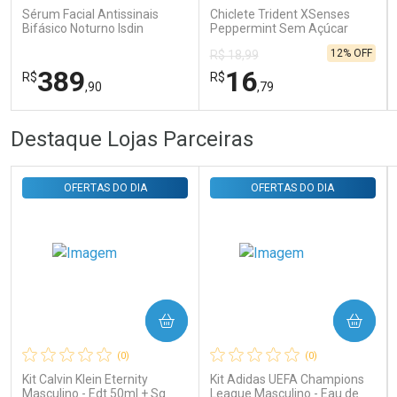
Sérum Facial Antissinais
Chiclete Trident XSenses
Bifásico Noturno Isdin
Peppermint Sem Açúcar
Isdinceutics Retinal com
Garrafa 54g
12% OFF
R$ 18,99
Retinaldeído 50ml
389
16
R$
R$
,90
,79
FECHAR
FECHAR
FEC
FEC
Destaque Lojas Parceiras
Laboratório
Laboratório
Por Menos
Por Menos
OFERTAS DO DIA
OFERTAS DO DIA
COMPRAR
COMPRAR
Ativar Desconto
Ativar Desconto
(0)
(0)
Comprar sem Desconto
Comprar sem Desconto
Comprar sem Desconto
Comprar sem Desconto
Kit Calvin Klein Eternity
Kit Adidas UEFA Champions
Por R$ 389,90/cada
Por R$ 16,79/cada
Por R$ 389,90/cada
Por R$ 16,79/cada
Masculino - Edt 50ml + Sg
League Masculino - Eau de