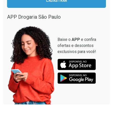
CADASTRAR
Comprar sem Desconto
Comprar sem Desconto
Comprar sem Desconto
Comprar sem Desconto
Por R$ 12,93/cada
Por R$ 349,99/cada
Por R$ 12,93/cada
Por R$ 349,99/cada
APP Drogaria São Paulo
Baixe o
APP
e confira
ofertas e descontos
exclusivos para você!