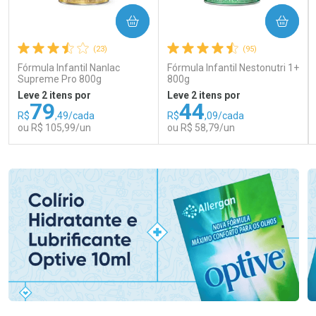
COMPRAR
COMPRAR
(23)
(95)
Fórmula Infantil Nanlac
Fórmula Infantil Nestonutri 1+
Supreme Pro 800g
800g
Leve 2 itens por
Leve 2 itens por
79
44
R$
,49/cada
R$
,09/cada
ou R$ 105,99/un
ou R$ 58,79/un
FECHAR
FECHAR
FEC
FEC
Laboratório
Laboratório
Por Menos
Por Menos
Ativar Desconto
Ativar Desconto