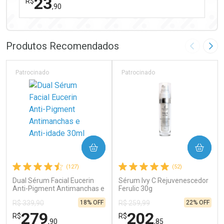
23
R$
,90
FECHAR
FECHAR
Laboratório
Por Menos
Produtos Recomendados
Imagem A
Pró
Patrocinado
Patrocinado
Ativar Desconto
COMPRAR
COMPRAR
Comprar sem Desconto
Comprar sem Desconto
(127)
(52)
Por R$ 23,90/cada
Por R$ 23,90/cada
Dual Sérum Facial Eucerin
Sérum Ivy C Rejuvenescedor
Anti-Pigment Antimanchas e
Ferulic 30g
Anti-idade 30ml
18% OFF
22% OFF
R$ 339,90
R$ 259,99
279
202
R$
R$
,90
,85