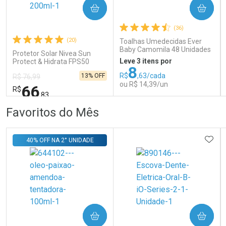
COMPRAR
COMPRAR
Ativar Desconto
Ativar Desconto
(36)
Comprar sem Desconto
Comprar sem Desconto
Comprar sem Desconto
Comprar sem Desconto
(20)
Toalhas Umedecidas Ever
Por R$ 71,99/cada
Por R$ 261,99/cada
Por R$ 71,99/cada
Por R$ 261,99/cada
Baby Camomila 48 Unidades
Protetor Solar Nivea Sun
Leve 3 itens por
Protect & Hidrata FPS50
8
200ml
R$
,63/cada
13% OFF
R$ 76,99
ou R$ 14,39/un
66
R$
,83
FECHAR
FECHAR
FEC
FEC
Favoritos do Mês
Laboratório
Laboratório
Por Menos
Por Menos
ADIC
40% OFF NA 2° UNIDADE
COMPRAR
COMPRAR
Ativar Desconto
Ativar Desconto