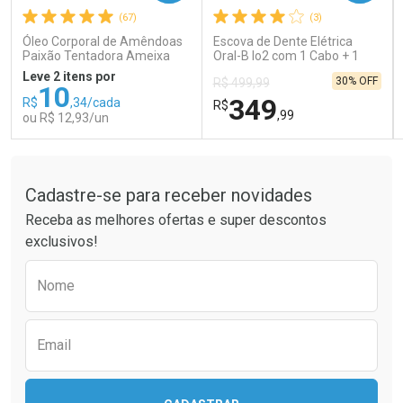
(67)
(3)
Comprar sem Desconto
Comprar sem Desconto
Comprar sem Desconto
Comprar sem Desconto
Óleo Corporal de Amêndoas
Escova de Dente Elétrica
Por R$ 66,83/cada
Por R$ 14,39/cada
Por R$ 66,83/cada
Por R$ 14,39/cada
Paixão Tentadora Ameixa
Oral-B Io2 com 1 Cabo + 1
Rubi 100ml
Refil + Carregador
Leve 2 itens por
30% OFF
R$ 499,99
10
349
R$
,34/cada
R$
,99
ou R$ 12,93/un
Tudo sobre a Drogaria São Paulo
FECHAR
FECHAR
FEC
FEC
Laboratório
Laboratório
Por Menos
Por Menos
Cadastre-se para receber novidades
Receba as melhores ofertas e super descontos
exclusivos!
Preencha o formulário abaixo para receber 
Nome
Email
Ativar Desconto
Ativar Desconto