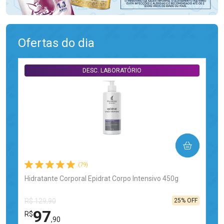
Ofertas do dia
DESC. LABORATÓRIO
COMPRAR
(79)
Hidratante Corporal Epidrat Corpo Intensivo 450g
25% OFF
R$ 129,90
97
R$
,90