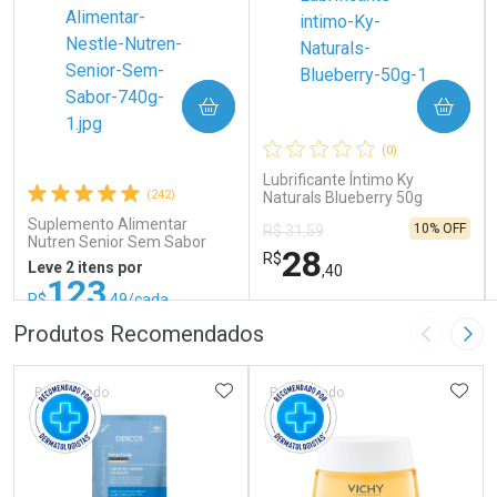
COMPRAR
COMPRAR
(0)
Lubrificante Íntimo Ky
(242)
Naturals Blueberry 50g
Suplemento Alimentar
10% OFF
R$ 31,59
Nutren Senior Sem Sabor
28
R$
740g
Leve 2 itens por
,40
123
R$
,49/cada
ou R$ 137,21/un
FECHAR
FECHAR
FEC
FEC
Produtos Recomendados
Imagem A
Pró
Laboratório
Laboratório
Por Menos
Por Menos
ADICIONAR AOS FAVORITOS
ADIC
Patrocinado
Patrocinado