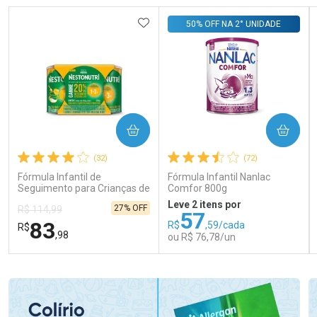
ADICIONAR AOS FAVORITOS
50% OFF NA 2° UNIDADE
COMPRAR
COMPRAR
(32)
(72)
Fórmula Infantil de
Fórmula Infantil Nanlac
Seguimento para Crianças de
Comfor 800g
Primeira Infância Nestonutri
Leve 2 itens por
27% OFF
R$ 114,99
2 Unidades de 800g cada
57
83
R$
,59/cada
R$
,98
ou R$ 76,78/un
FECHAR
FECHAR
FEC
FEC
Laboratório
Laboratório
Por Menos
Por Menos