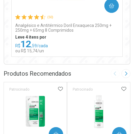
COMPRAR
Comprar sem Desconto
Comprar sem Desconto
Por R$ 97,90/cada
Por R$ 97,90/cada
(50)
Analgésico e Antitérmico Doril Enxaqueca 250mg +
250mg + 65mg 8 Comprimidos
Leve 4 itens por
12
R$
,59/cada
ou R$ 15,74/un
FECHAR
FECHAR
Laboratório
Por Menos
Produtos Recomendados
Imagem A
Pró
ADICIONAR AOS FAVORITOS
ADIC
Patrocinado
Patrocinado
Ativar Desconto