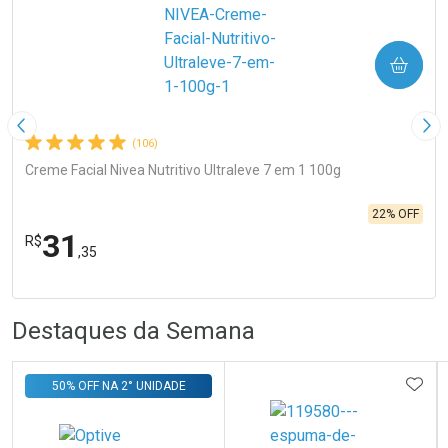
COMPRAR
Imagem Anterior
Pró
(106)
Creme Facial Nivea Nutritivo Ultraleve 7 em 1 100g
22% OFF
31
R$
,35
FECHA
FECHA
Laboratório
R
R
Por Menos
Destaques da Semana
ADIC
50% OFF NA 2° UNIDADE