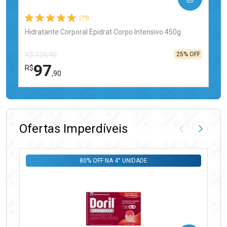
(79)
Hidratante Corporal Epidrat Corpo Intensivo 450g
25% OFF
R$ 129,90
97
R$
,90
FECHAR
FECHAR
Laboratório
Por Menos
Ofertas Imperdíveis
Imagem Anter
Próxima
80% OFF NA 4° UNIDADE
Ativar Desconto