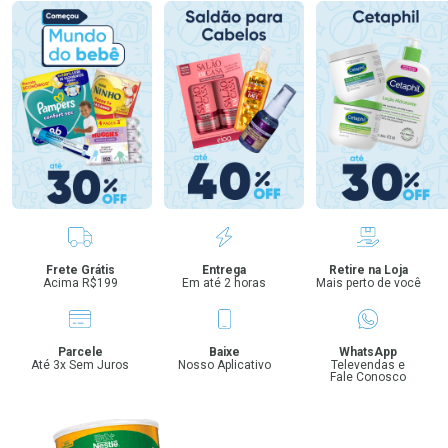
Benefícios
Frete Grátis
Entrega
Retire na Loja
Acima R$199
Em até 2 horas
Mais perto de você
Parcele
Baixe
WhatsApp
Até 3x Sem Juros
Nosso Aplicativo
Televendas e
Fale Conosco