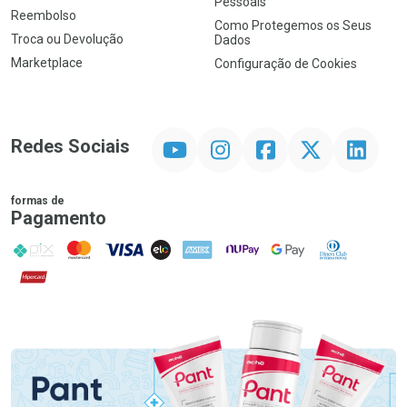
Pessoais
Reembolso
Como Protegemos os Seus
Troca ou Devolução
Dados
Marketplace
Configuração de Cookies
YouTube
Instagram
Facebook
Twitter
Linkedin
Redes Sociais
formas de
Pagamento
PIX
MasterCard
VISA
ELO
AMEX
NuPay
Google Pay
Diners Club
Hipercard
Promoção em Destaque