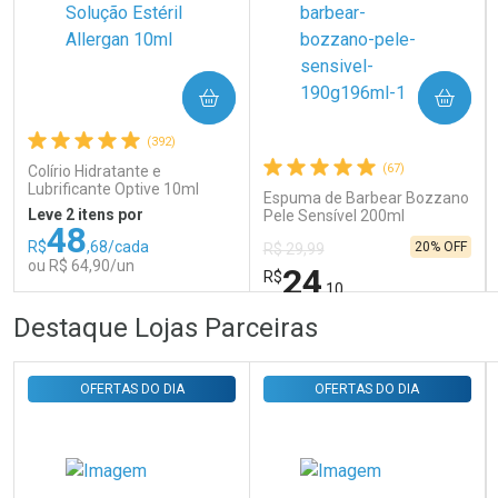
Ativar Desconto
COMPRAR
COMPRAR
Comprar sem Desconto
Comprar sem Desconto
Por R$ 31,35/cada
Por R$ 31,35/cada
(392)
(67)
Colírio Hidratante e
Lubrificante Optive 10ml
Espuma de Barbear Bozzano
Leve 2 itens por
Pele Sensível 200ml
48
R$
,68/cada
20% OFF
R$ 29,99
ou R$ 64,90/un
24
R$
,10
FECHAR
FECHAR
FEC
FEC
Destaque Lojas Parceiras
Laboratório
Laboratório
Por Menos
Por Menos
OFERTAS DO DIA
OFERTAS DO DIA