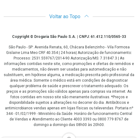
Voltar ao Topo
Copyright
Copyright © Drogaria São Paulo S.A. | CNPJ: 61.412.110/0565-33
São Paulo - SP: Avenida Renata, 60, Chácara Belenzinho - Vila Formosa
Gislaine Lima Meo CRF 40.354 | 24 horas| Autorização de funcionamento:
Processo: 2531.559767/2014-90 Autorização/MS: 7.31847.3 | As
informações contidas neste site, como promoções e ofertas de remédios e
medicamentos, não devem ser usadas para automedicação e não
substituem, em hipótese alguma, a medicação prescrita pelo profissional da
área médica. Somente o médico está em condições de diagnosticar
qualquer problema de saúde e prescrever o tratamento adequado. Os
preços e as promoções são válidos apenas para compras via internet. As
fotos contidas em nosso site são meramente ilustrativas. *Preços e
disponibilidade sujeitos a alterações no decorrer do dia. Antibióticos e
antimicrobianos vendas apenas em lojas físicas ou televendas. Portaria nº
344 - 01/02/1999 - Ministério da Saúde. Horário de funcionamento Central
de Vendas e Atendimento ao Cliente 4003 3393 ou 0800 779 8767 de
domingo a domingo das 08h00 às 20h00.
LGPD Aceite os Cookies