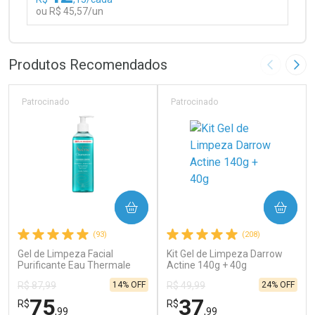
ou R$ 45,57/un
FECHAR
FECHAR
Laboratório
Por Menos
Produtos Recomendados
Imagem A
Pró
Patrocinado
Patrocinado
Ativar Desconto
COMPRAR
COMPRAR
Comprar sem Desconto
Comprar sem Desconto
(93)
(208)
Por R$ 45,57/cada
Por R$ 45,57/cada
Gel de Limpeza Facial
Kit Gel de Limpeza Darrow
Purificante Eau Thermale
Actine 140g + 40g
Avène Cleanance 300g
14% OFF
24% OFF
R$ 87,99
R$ 49,99
75
37
R$
R$
,99
,99