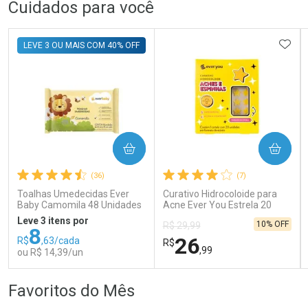
FECHAR
FECHAR
FEC
FEC
Cuidados para você
Dermaclub
Laboratório
Por Menos
Por Menos
ADIC
LEVE 3 OU MAIS COM 40% OFF
COMPRAR
COMPRAR
Ativar Desconto
Ativar Desconto
(36)
(7)
Comprar sem Desconto
Comprar sem Desconto
Comprar sem Desconto
Comprar sem Desconto
Toalhas Umedecidas Ever
Curativo Hidrocoloide para
Por R$ 80,99/cada
Por R$ 99,90/cada
Por R$ 80,99/cada
Por R$ 99,90/cada
Baby Camomila 48 Unidades
Acne Ever You Estrela 20
Unidades
Leve 3 itens por
10% OFF
R$ 29,99
8
26
R$
,63/cada
R$
,99
ou R$ 14,39/un
FECHAR
FECHAR
FEC
FEC
Favoritos do Mês
Laboratório
Laboratório
Por Menos
Por Menos