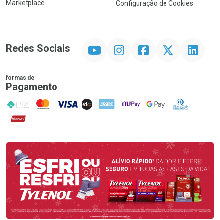
Marketplace
Configuração de Cookies
YouTube
Instagram
Facebook
Twitter
Linkedin
Redes Sociais
formas de
Pagamento
PIX
MasterCard
VISA
ELO
AMEX
NuPay
Google Pay
Diners Club
Hipercard
Promoção em Destaque