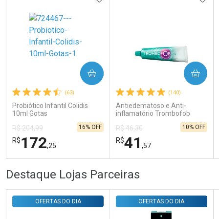
Ativar Desconto
COMPRAR
COMPRAR
(63)
(140)
Comprar sem Desconto
Comprar sem Desconto
Por R$ 143,94/cada
Por R$ 143,94/cada
Probiótico Infantil Colidis
Antiedematoso e Anti-
10ml Gotas
inflamatório Trombofob
200U/g 40g
16% OFF
10% OFF
R$ 204,99
R$ 46,30
172
41
R$
R$
,25
,57
FECHAR
FECHAR
FEC
FEC
Destaque Lojas Parceiras
Laboratório
Laboratório
Por Menos
Por Menos
OFERTAS DO DIA
OFERTAS DO DIA