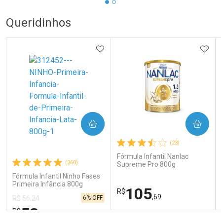
Queridinhos
ADICIONAR AOS FAVORITOS
ADIC
COMPRAR
COMPRAR
(23)
Fórmula Infantil Nanlac
(360)
Supreme Pro 800g
Fórmula Infantil Ninho Fases
Primeira Infância 800g
105
R$
,69
6% OFF
R$ 56,24
53
R$
,06