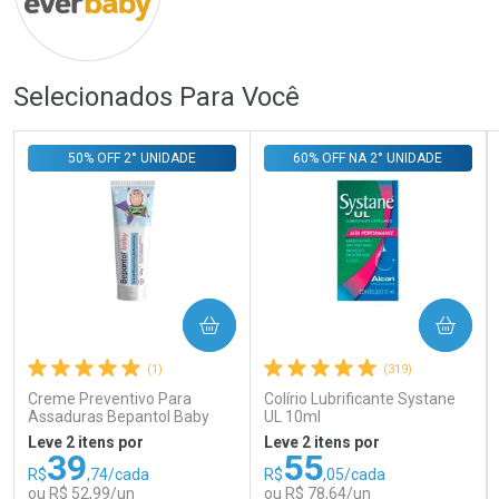
Selecionados Para Você
Ativar Desconto
Ativar Desconto
Comprar sem Desconto
Comprar sem Desconto
Comprar sem Desconto
Comprar sem Desconto
50% OFF 2° UNIDADE
60% OFF NA 2° UNIDADE
Por R$ 117,00/cada
Por R$ 171,00/cada
Por R$ 117,00/cada
Por R$ 171,00/cada
COMPRAR
COMPRAR
(1)
(319)
Creme Preventivo Para
Colírio Lubrificante Systane
Assaduras Bepantol Baby
UL 10ml
Toy Story Personagens
Leve 2 itens por
Leve 2 itens por
Sortidos 120g
39
55
R$
,74/cada
R$
,05/cada
ou R$ 52,99/un
ou R$ 78,64/un