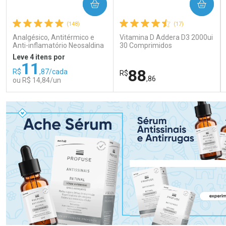
COMPRAR
COMPRAR
(148)
(17)
Analgésico, Antitérmico e
Vitamina D Addera D3 2000ui
Anti-inflamatório Neosaldina
30 Comprimidos
30mg + 300mg + 30mg 10
Leve 4 itens por
Drágeas
11
88
R$
,87/cada
R$
,86
ou R$ 14,84/un
FECHAR
FECHAR
FEC
FEC
Laboratório
Laboratório
Por Menos
Por Menos
Ativar Desconto
Ativar Desconto