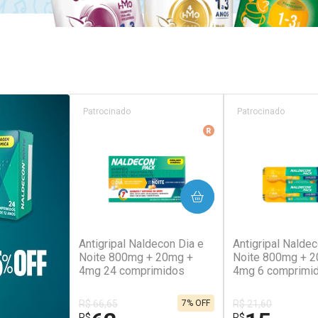
Patrocinado
Patrocinado
Medicamento De Refer
COMPRAR
COM
(138)
(2
Antigripal Naldecon Dia e
Antigripal Naldec
Noite 800mg + 20mg +
Noite 800mg + 
4mg 24 comprimidos
4mg 6 comprimi
R$ 66,65
R$ 21,60
7% OFF
R$
R$