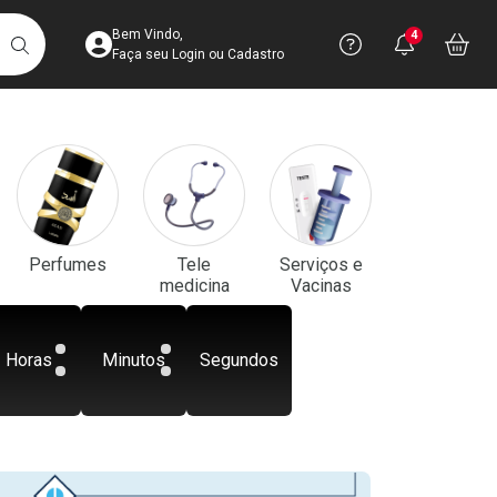
Acesse sua Conta
Precisa de aju
Notificaç
Acess
Bem Vindo,
4
Você po
notifica
Vo
it
BUSCAR
Ver Recursos 
Faça seu Login ou Cadastro
Atendimento ao 
Central de Ajud
Televendas
Perfumes
Tele
Serviços e
4003-3393
medicina
Vacinas
Horas
Minutos
Segundos