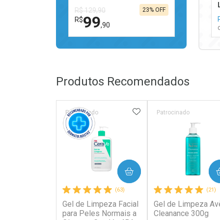
R$ 129,90
23% OFF
99
R$
,90
FECHAR
FECHAR
Laboratório
Por Menos
Produtos Recomendados
ADICIONAR AOS FAV
Patrocinado
Patrocinado
Ativar Desconto
COMPRAR
COMPRAR
Comprar sem Desconto
Comprar sem Desconto
(63)
(21)
Por R$ 99,90/cada
Por R$ 99,90/cada
Gel de Limpeza Facial
Gel de Limpeza Av
para Peles Normais a
Cleanance 300g