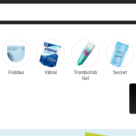
ca
isa?
em Destaque
Fraldas
Vibral
Trombofob
Secret
Gel