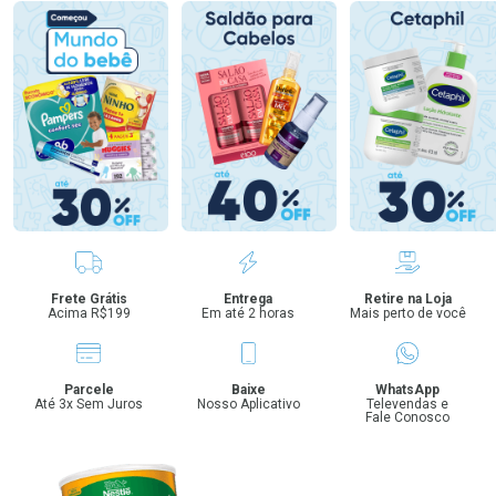
Benefícios
Frete Grátis
Entrega
Retire na Loja
Acima R$199
Em até 2 horas
Mais perto de você
Parcele
Baixe
WhatsApp
Até 3x Sem Juros
Nosso Aplicativo
Televendas e
Fale Conosco