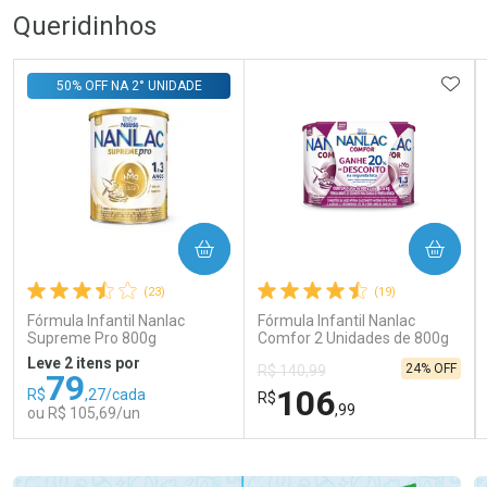
Queridinhos
ADIC
50% OFF NA 2° UNIDADE
COMPRAR
COMPRAR
(23)
(19)
Fórmula Infantil Nanlac
Fórmula Infantil Nanlac
Supreme Pro 800g
Comfor 2 Unidades de 800g
Leve 2 itens por
24% OFF
R$ 140,99
79
106
R$
,27/cada
R$
,99
ou R$ 105,69/un
FECHAR
FECHAR
FEC
FEC