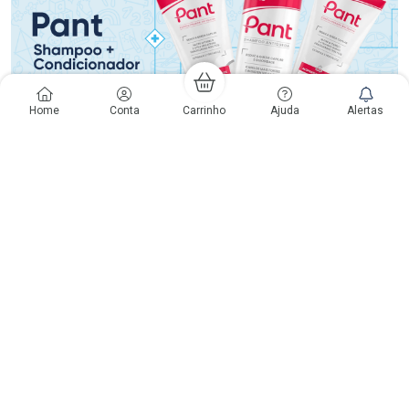
Home
Conta
Carrinho
Ajuda
Alertas
Voltar ao Topo
Copyright
Copyright © Drogaria São Paulo S.A. | CNPJ: 61.412.110/0565-33
São Paulo - SP: Avenida Renata, 60, Chácara Belenzinho - Vila Formosa
Gislaine Lima Meo CRF 40.354 | 24 horas| Autorização de funcionamento:
Processo: 2531.559767/2014-90 Autorização/MS: 7.31847.3 | As
informações contidas neste site, como promoções e ofertas de remédios e
medicamentos, não devem ser usadas para automedicação e não
substituem, em hipótese alguma, a medicação prescrita pelo profissional da
área médica. Somente o médico está em condições de diagnosticar
qualquer problema de saúde e prescrever o tratamento adequado. Os
preços e as promoções são válidos apenas para compras via internet. As
fotos contidas em nosso site são meramente ilustrativas. *Preços e
disponibilidade sujeitos a alterações no decorrer do dia. Antibióticos e