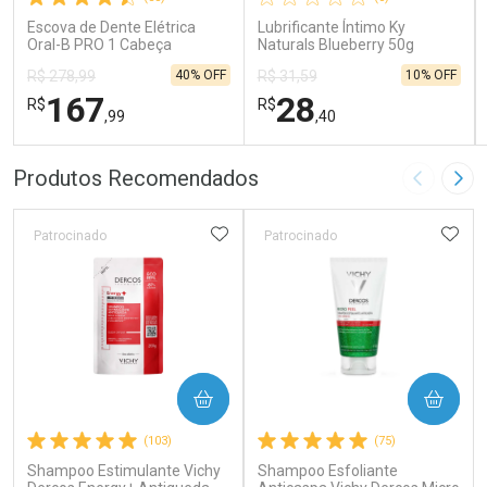
Escova de Dente Elétrica
Lubrificante Íntimo Ky
Oral-B PRO 1 Cabeça
Naturals Blueberry 50g
Redonda Recarregável 1
40% OFF
10% OFF
R$ 278,99
R$ 31,59
Unidade
167
28
R$
R$
,99
,40
FECHAR
FECHAR
FEC
FEC
Produtos Recomendados
Imagem A
Pró
Laboratório
Laboratório
Por Menos
Por Menos
ADICIONAR AOS FAVORITOS
ADIC
Patrocinado
Patrocinado
COMPRAR
COMPRAR
Ativar Desconto
Ativar Desconto
(103)
(75)
Shampoo Estimulante Vichy
Comprar sem Desconto
Shampoo Esfoliante
Comprar sem Desconto
Comprar sem Desconto
Comprar sem Desconto