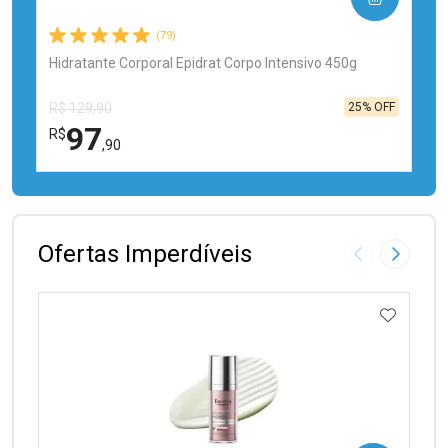
(79)
Hidratante Corporal Epidrat Corpo Intensivo 450g
25% OFF
R$ 129,90
97
R$
,90
FECHAR
FECHAR
Laboratório
Por Menos
Ofertas Imperdíveis
Imagem Anter
Próxima
ADICIO
Ativar Desconto