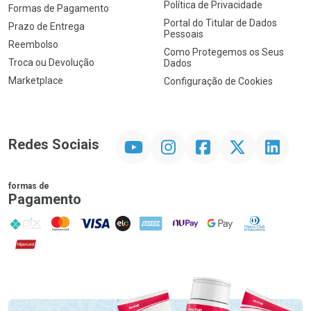
Política de Privacidade
Formas de Pagamento
Portal do Titular de Dados
Prazo de Entrega
Pessoais
Reembolso
Como Protegemos os Seus
Troca ou Devolução
Dados
Marketplace
Configuração de Cookies
YouTube
Instagram
Facebook
Twitter
Linkedin
Redes Sociais
formas de
Pagamento
PIX
MasterCard
VISA
ELO
AMEX
NuPay
Google Pay
Diners Club
Hipercard
Promoção em Destaque