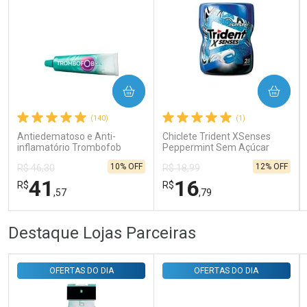
COMPRAR
COMPRAR
Ativar Desconto
(140)
(1)
Antiedematoso e Anti-
Chiclete Trident XSenses
Comprar sem Desconto
Comprar sem Desconto
inflamatório Trombofob
Peppermint Sem Açúcar
Por R$ 29,30/cada
Por R$ 29,30/cada
200U/g 40g
Garrafa 54g
10% OFF
12% OFF
R$ 46,30
R$ 18,99
41
16
R$
R$
,57
,79
FECHAR
FECHAR
FEC
FEC
Destaque Lojas Parceiras
Laboratório
Laboratório
Por Menos
Por Menos
OFERTAS DO DIA
OFERTAS DO DIA