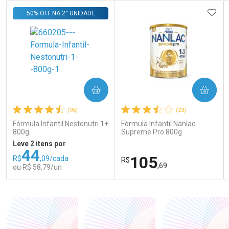
ADIC
50% OFF NA 2° UNIDADE
COMPRAR
COMPRAR
(95)
(23)
Fórmula Infantil Nestonutri 1+
Fórmula Infantil Nanlac
800g
Supreme Pro 800g
Leve 2 itens por
44
105
R$
,09/cada
R$
,69
ou R$ 58,79/un
FECHAR
FECHAR
FEC
FEC
Laboratório
Laboratório
Por Menos
Por Menos