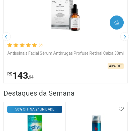
COMPRAR
Imagem Anterior
Pró
(2)
Antissinais Facial Sérum Antirrugas Profuse Retinal Caixa 30ml
40% OFF
143
R$
,94
R
R
FECHA
FECHA
Destaques da Semana
Laboratório
Por Menos
ADIC
50% OFF NA 2° UNIDADE