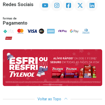
YouTube
Instagram
Facebook
Twitter
Linkedin
Redes Sociais
formas de
Pagamento
PIX
MasterCard
VISA
ELO
AMEX
NuPay
Google Pay
Diners Club
Hipercard
Promoção em Destaque
Voltar ao Topo