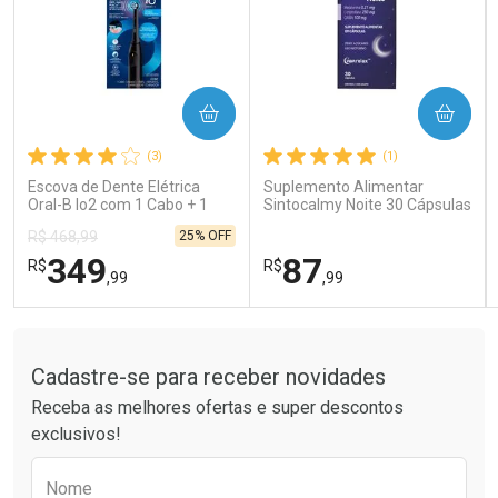
COMPRAR
COMPRAR
Ativar Desconto
Ativar Desconto
(3)
(1)
Comprar sem Desconto
Comprar sem Desconto
Comprar sem Desconto
Comprar sem Desconto
Escova de Dente Elétrica
Suplemento Alimentar
Por R$ 41,99/cada
Por R$ 121,90/cada
Por R$ 41,99/cada
Por R$ 121,90/cada
Oral-B Io2 com 1 Cabo + 1
Sintocalmy Noite 30 Cápsulas
Refil + Carregador
25% OFF
R$ 468,99
349
87
R$
R$
,99
,99
Tudo sobre a Drogaria São Paulo
FECHAR
FECHAR
FEC
FEC
Laboratório
Laboratório
Por Menos
Por Menos
Cadastre-se para receber novidades
Receba as melhores ofertas e super descontos
exclusivos!
Preencha o formulário abaixo para receber 
Nome