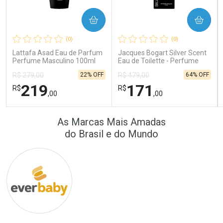
COMPRAR
COMPRAR
Ativar Desconto
Ativar Desconto
(0)
(0)
Comprar sem Desconto
Comprar sem Desconto
Comprar sem Desconto
Comprar sem Desconto
Lattafa Asad Eau de Parfum
Jacques Bogart Silver Scent
Por R$ 64,90/cada
Por R$ 22,33/cada
Por R$ 64,90/cada
Por R$ 22,33/cada
Perfume Masculino 100ml
Eau de Toilette - Perfume
Masculino
22% OFF
64% OFF
R$ 279,00
R$ 479,00
219
171
R$
R$
,00
,00
FECHAR
FECHAR
FEC
FEC
As Marcas Mais Amadas
Laboratório
Laboratório
Por Menos
Por Menos
do Brasil e do Mundo