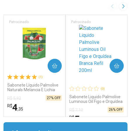
Imagem A
Pró
Patrocinado
Patrocinado
COMPRAR
COMPRAR
(1)
Sabonete Líquido Palmolive
(0)
Naturals Melancia E Lichia
200ml Refil
Sabonete Liquido Palmolive
27% OFF
R$ 5,92
Luminous Oil Figo e Orquídea
4
R$
Branca Refil 200ml
,35
26% OFF
R$ 7,10
5
R$
,25
FECHAR
FECHAR
FEC
FEC