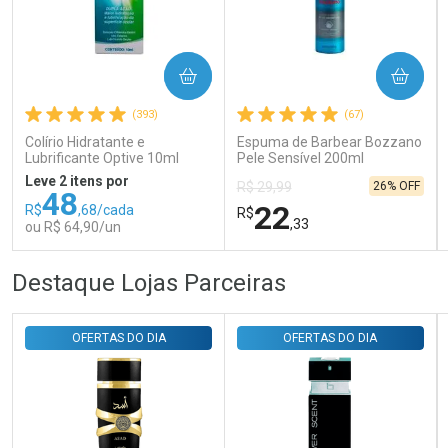
Ativar Desconto
COMPRAR
COMPRAR
(393)
(67)
Comprar sem Desconto
Comprar sem Desconto
Por R$ 143,94/cada
Por R$ 143,94/cada
Colírio Hidratante e
Espuma de Barbear Bozzano
Lubrificante Optive 10ml
Pele Sensível 200ml
Leve 2 itens por
26% OFF
R$ 29,99
48
22
R$
,68/cada
R$
,33
ou R$ 64,90/un
FECHAR
FECHAR
FEC
FEC
Destaque Lojas Parceiras
Laboratório
Laboratório
Por Menos
Por Menos
OFERTAS DO DIA
OFERTAS DO DIA