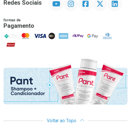
Redes Sociais
formas de
Pagamento
PIX
MasterCard
VISA
ELO
AMEX
NuPay
Google Pay
Diners Club
Hipercard
Promoção em Destaque
Voltar ao Topo