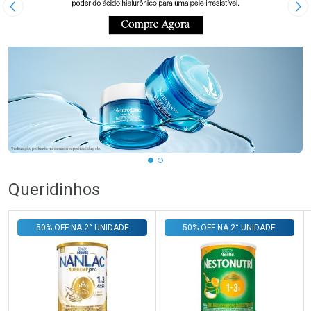
Imagem Anterior
Pr
Queridinhos
50% OFF NA 2° UNIDADE
50% OFF NA 2° UNIDADE