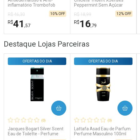
Antiedematoso e Anti-
Chiclete Trident XSenses
inflamatório Trombofob
Peppermint Sem Açúcar
200U/g 40g
Garrafa 54g
10% OFF
12% OFF
R$ 46,30
R$ 18,99
41
16
R$
R$
,57
,79
FECHAR
FECHAR
FEC
FEC
Destaque Lojas Parceiras
Laboratório
Laboratório
Por Menos
Por Menos
OFERTAS DO DIA
OFERTAS DO DIA
COMPRAR
COMPRAR
Ativar Desconto
Ativar Desconto
(0)
(0)
Comprar sem Desconto
Comprar sem Desconto
Comprar sem Desconto
Comprar sem Desconto
Jacques Bogart Silver Scent
Lattafa Asad Eau de Parfum
Por R$ 41,57/cada
Por R$ 16,79/cada
Por R$ 41,57/cada
Por R$ 16,79/cada
Eau de Toilette - Perfume
Perfume Masculino 100ml
Masculino