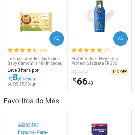
COMPRAR
COMPRAR
Ativar Desconto
Ativar Desconto
(36)
(20)
Comprar sem Desconto
Comprar sem Desconto
Comprar sem Desconto
Comprar sem Desconto
Toalhas Umedecidas Ever
Protetor Solar Nivea Sun
Por R$ 159,59/cada
Por R$ 139,90/cada
Por R$ 159,59/cada
Por R$ 139,90/cada
Baby Camomila 48 Unidades
Protect & Hidrata FPS50
200ml
Leve 3 itens por
14% OFF
R$ 76,99
8
66
R$
,63/cada
R$
,43
ou R$ 15,99/un
FECHAR
FECHAR
FEC
FEC
Favoritos do Mês
Laboratório
Laboratório
Por Menos
Por Menos