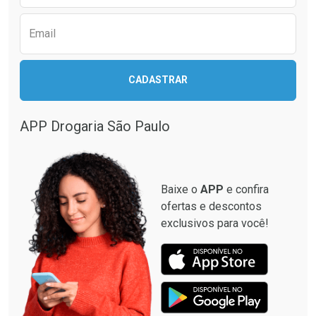
Email
Ativar Desconto
Ativar Desconto
CADASTRAR
Comprar sem Desconto
Comprar sem Desconto
Comprar sem Desconto
Comprar sem Desconto
Por R$ 33,15/cada
Por R$ 87,99/cada
Por R$ 33,15/cada
Por R$ 87,99/cada
APP Drogaria São Paulo
Baixe o
APP
e confira
ofertas e descontos
exclusivos para você!