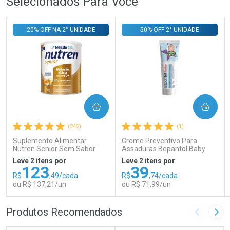
Selecionados Para Você
20% OFF NA 2° UNIDADE
50% OFF 2° UNIDADE
COMPRAR
COMPRAR
(242)
(1)
Suplemento Alimentar
Creme Preventivo Para
Nutren Senior Sem Sabor
Assaduras Bepantol Baby
740g
Toy Story Personagens
Leve 2 itens por
Leve 2 itens por
Sortidos 120g
123
39
R$
,49/cada
R$
,74/cada
ou R$ 137,21/un
ou R$ 71,99/un
FECHAR
FECHAR
FEC
FEC
Produtos Recomendados
Imagem A
Pró
Laboratório
Laboratório
Por Menos
Por Menos