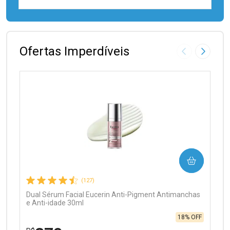
FECHAR
FECHAR
Laboratório
Por Menos
Ofertas Imperdíveis
Imagem Anter
Próxima
Ativar Desconto
COMPRAR
Comprar sem Desconto
Comprar sem Desconto
Por R$ 97,90/cada
Por R$ 97,90/cada
(127)
Dual Sérum Facial Eucerin Anti-Pigment Antimanchas
e Anti-idade 30ml
18% OFF