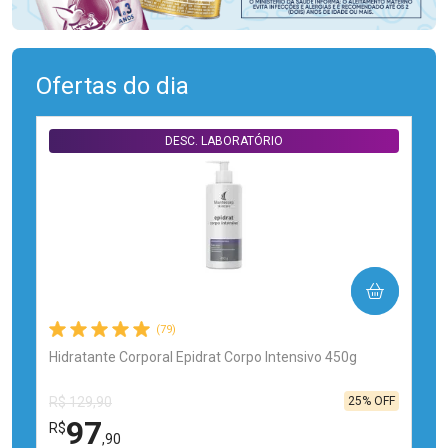
Ofertas do dia
DESC. LABORATÓRIO
COMPRAR
(79)
Hidratante Corporal Epidrat Corpo Intensivo 450g
25% OFF
R$ 129,90
97
R$
,90