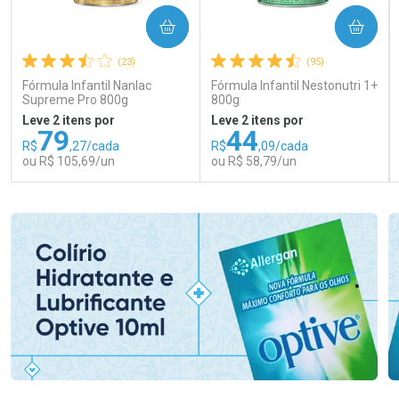
COMPRAR
COMPRAR
(23)
(95)
Fórmula Infantil Nanlac
Fórmula Infantil Nestonutri 1+
Supreme Pro 800g
800g
Leve 2 itens por
Leve 2 itens por
79
44
R$
,27/cada
R$
,09/cada
ou R$ 105,69/un
ou R$ 58,79/un
FECHAR
FECHAR
FEC
FEC
Laboratório
Laboratório
Por Menos
Por Menos
Ativar Desconto
Ativar Desconto